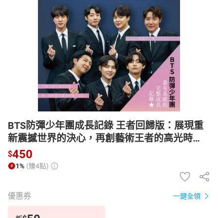
日本購物
電子/紙本書
HOT
BTS防彈少年團成長記錄 王者回歸版：展現重
新震撼世界的決心，再創藝術王者的高光時
刻！【電子書】
450
$
1%
(賺4點)
優惠券
一鍵全領