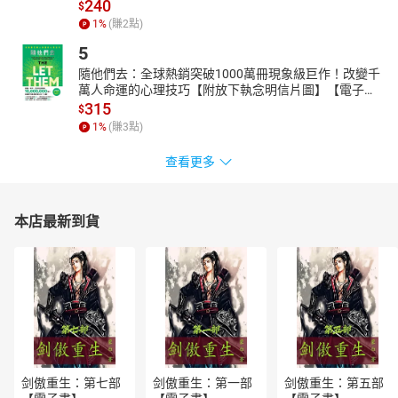
★脈絡清晰：依照時間順序，從出道到成為世界彈全面掌握。
240
$
★豐富全面：介紹 MV、綜藝節目、行程、獎項、成員檔案。
1
%
(賺
2
點)
★珍貴彩照：隨書附贈16頁全彩精美照片，定格精采時刻！
5
★精采增量：追隨 BTS 成長速度，增加 40,000 字最新記錄！
隨他們去：全球熱銷突破1000萬冊現象級巨作！改變千
準備好進入 BTS 宇宙了嗎?
萬人命運的心理技巧【附放下執念明信片圖】【電子
《BTS 防彈少年團成長記錄》粉絲專頁：
書】
315
$
https://tinyurl.com/27cjg3as
1
%
(賺
3
點)
查看更多
本店最新到貨
剑傲重生：第七部
剑傲重生：第一部
剑傲重生：第五部