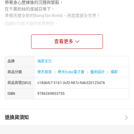
帶著身心歷練後的沉穩與堅毅，
在千萬粉絲的虔誠召喚下，
準備丟擲全新的BangTan Bomb，再度震撼全世界！
回顧BTS血汗淚的追夢歷程，
時光淘洗下不免遺落一些片段，
就讓這本書幫你靜靜鎖住記憶，
查看更多
不論何時何地，翻閱它，
會聽見自己的心跳與少年們的呼吸共振，
瞬間將你拉回——
品牌
瑞昇文化
那一年，我們追過的防彈！
#王者回歸版增量4萬字，相當一部新作品！
商品分類
樂天首頁
樂天Kobo電子書
藝術設計
攝影
#新入坑阿米，考古做功課的最佳參考書
商品貨號(SKU)
c18dbfc7-51b1-3cf2-987c-9db320125d76
#資深鐵粉珍藏與防彈一起成長的花樣年華
♫從 No more dream 到 Dream come true
ISBN
9786269853755
作為當代現象級音樂團體，「BTS 防彈少年團」由七位成員——
RM、Jin、SUGA、J-hope、Jimin、V、Jung Kook 組成，其團名意
涵「以音樂抵禦如子彈般襲來的批判與時代偏見」。2013 年以
退換貨須知
《No more dream》正式出道，開篇曲目即鏗鏘宣示「為世代發
聲、為音樂而戰」的決心。憑藉爆發力十足的舞台表現、蘊含社會
洞察的音樂創作，他們不僅實踐了宣言，更以藝術能量撼動全球樂