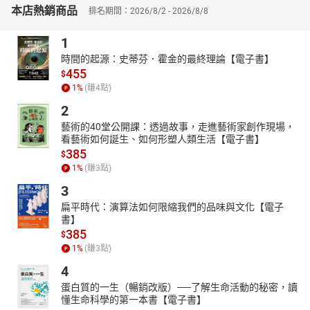
本店熱銷商品
壇。
排名期間：2026/8/2 - 2026/8/8
♫以音樂當防彈衣，正面對槓所有惡評偏見！
1
防彈少年團的歌曲從不只是流行音樂，他們的歌曲常常像「文化解
碼書」，把嚴肅的社會議題包裹在強烈的節奏和詩意隱喻裡，這種
時間的起源：史蒂芬．霍金的最終理論【電子書】
455
「流行文化顛覆敘事」的手法相當有力量，用歡騰對抗絕望，以溫
$
1
%
(賺
4
點)
柔包裹傷痛，不但撫慰阿米的心靈，還為阿米堅強賦能！
♫顏值是他們最不值一提的標籤
2
本書由前 BBC 撰稿人精心記錄，帶你直擊世紀天團的誕生祕辛！作
藝術的40堂公開課：透過故事，走進藝術家創作現場，
者以超強的觀察力，揭開每位團員練習生時期的酸甜苦辣、那些宣
看藝術如何誕生、如何形塑人類生活【電子書】
385
傳活動背後讓人動容的幕後故事，以及 7 位寶藏男孩如何與
$
A.R.M.Y 一起成長、雙向奔赴的點點滴滴，深度解析 BTS 熱潮為何
1
%
(賺
3
點)
如此勢不可擋——才華、人品、努力與真誠，正是讓粉絲敬佩與追隨
3
不悔的重要原因。
扁平時代：演算法如何限縮我們的品味與文化【電子
♫是防彈的成長記錄，也是ARMY的成長記錄
書】
385
防彈的旅程還在繼續，他們的記錄仍不斷突破中，繼《BTS防彈少
$
年團成長記錄》之後，作者用心追加4萬字新的記錄，讓他們的故事
1
%
(賺
3
點)
沒有空白的階段。阿米們見證的不是光鮮亮麗的偶像傳奇，而是一
4
群平凡人如何握緊彼此的手，共同追逐心中的夢想。
蛋白質的一生（暢銷改版）──了解生命活動的秘密，讀
【A.R.M.Y 必備一冊！】
懂生命科學的第一本書【電子書】