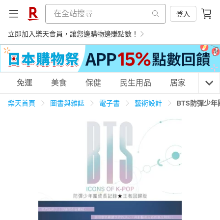
登入
立即加入樂天會員，讓您邊購物邊賺點數！
購物網分類
免運
美食
保健
民生用品
居家
3C
樂天首頁
圖書與雜誌
電子書
藝術設計
BTS防彈少
天天免運
美食蛋糕
養生保健
民生用品
居家生活
3C家電
運動休閒
親子玩具
女裝
男裝
化妝保養
情趣用品