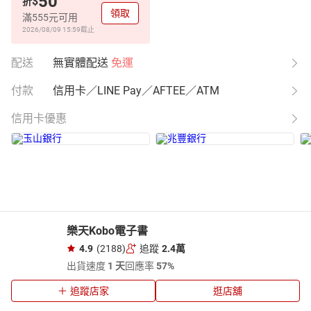
50
$
折
領取
滿555元可用
2026/08/09 15:59
截止
配送
無實體配送
免運
付款
信用卡／LINE Pay／AFTEE／ATM
信用卡優惠
樂天Kobo電子書
4.9
(2188)
追蹤
2.4萬
出貨速度
1 天
回應率
57%
追蹤店家
逛店舖