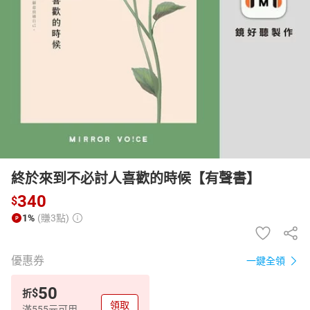
日本購物
電子/紙本書
HOT
終於來到不必討人喜歡的時候【有聲書】
340
$
1%
(賺3點)
優惠券
一鍵全領
50
$
折
領取
滿555元可用