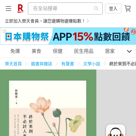
登入
立即加入樂天會員，讓您邊購物邊賺點數！
購物網分類
免運
美食
保健
民生用品
居家
3C
樂天首頁
圖書與雜誌
有聲書
文學小說
終於來到不必
天天免運
美食蛋糕
養生保健
民生用品
居家生活
3C家電
運動休閒
親子玩具
女裝
男裝
化妝保養
情趣用品