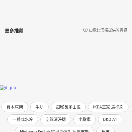
更多推薦
由飛比價格提供的資訊
實木床架
牛肋
銀喉長尾山雀
IKEA宜家 馬桶刷
一體式水冷
空氣清淨機
小檔車
B&O A1
Nintendo Switch 寶可夢傳說 阿爾宙斯
棉被