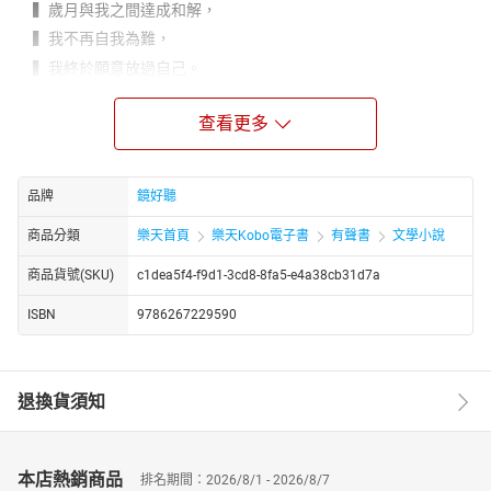
▍歲月與我之間達成和解，
▍我不再自我為難，
▍我終於願意放過自己。
❝ 不必相守 ❞
查看更多
沒有誰是誰失落的碎片，
也不會少了誰從此就不能得到幸福。
❝ 不必擁有 ❞
品牌
鏡好聽
空間有限，時間何嘗不是？
商品分類
樂天首頁
樂天Kobo電子書
有聲書
文學小說
物質需要斷捨離，人際關係何嘗不是？
❝ 不必將就 ❞
商品貨號(SKU)
c1dea5f4-f9d1-3cd8-8fa5-e4a38cb31d7a
做任何決定的時候，都應該任性一點，
ISBN
9786267229590
對自己好一點，讓自己更快樂一點。
❝ 不必擔憂 ❞
當一個人不再追求完美，
退換貨須知
生命才會真正地美了起來。
真正的大人是不必相守、不必擁有、不必將就、不必擔憂。
本店熱銷商品
不必糾纏於複雜的人際關係，不必受制於一段感情，
排名期間：2026/8/1 - 2026/8/7