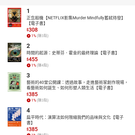
不必做不想做的工作，不必說違背心意的話語。
1
不必為了任何人委屈自我，
正念殺機【NETFLIX影集Murder Mindfully蓄弒待發】
不必為了任何理由留下不要的東西，
【電子書】
308
也不必再為了討人喜歡而隱藏真實的自己。
$
1
%
(賺
3
點)
走過青春與盛夏，來到清心如水的秋天，
2
終於明白唯一必須做的事，就是事事都要讓自己喜歡。
時間的起源：史蒂芬．霍金的最終理論【電子書】
▍繼大受好評的《再愛的人也是別人》、《從今以後一個人住》，
455
$
作家彭樹君2023年全新「大人學」散文！
1
%
(賺
4
點)
「終於來到不必討人喜歡的時候。這是歲月累積而來的叛逆，是流
3
逝的光陰把我帶到了這裡，可以放下別人，可以放過自己。僅僅是
為了這樣一個心境上的自由，我就不會眷戀過去。」──彭樹君
藝術的40堂公開課：透過故事，走進藝術家創作現場，
看藝術如何誕生、如何形塑人類生活【電子書】
▍人氣專欄「50+ FiftyPlus」總計超過180萬觀看數的散文，並新增
385
$
全新作品！
1
%
(賺
3
點)
精選「50+ FiftyPlus」專欄大受好評的散文，並新增全新作品。在
4
獨處成為必須的今日社會，這些散文讓許多不同年齡層的讀者深感
扁平時代：演算法如何限縮我們的品味與文化【電子
共鳴，終於可以大聲宣誓：「我一個人也已經好好的！」
書】
▍40篇告訴你「不必」的「必讀」散文，不再討誰歡心的你，就成
385
$
為了真正的大人！