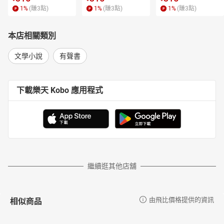
寫作的養分來自於閱讀、音樂、電影、旅行、蒔花弄草、觀察人生
1
%
(賺
3
點)
1
%
(賺
3
點)
1
%
(賺
3
點)
百態，以及苦甜交織的生命本身。
文筆清麗細膩，對於種種人生況味往往深入幽微，尤其擅長描寫女
本店相關類別
性曲折情思，字裡行間總有溫柔撫慰的療癒光芒。
文學小說
有聲書
曾經主編報紙文學版面二十餘年，目前專事寫作，並開設「朵朵寫
作坊」，將心靈與人生以書寫串聯。
有「彭樹君」與「朵朵小語」兩個臉書粉絲專頁，並有「朵朵寫作
下載樂天 Kobo 應用程式
坊」臉書社團，以及「朵朵_彭樹君」Instagram專頁。
繼續逛其他店舖
相似商品
由飛比價格提供的資訊