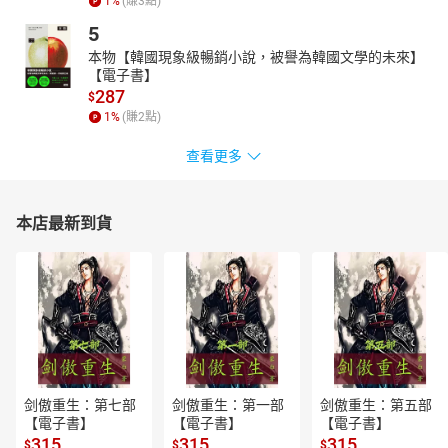
1
%
(賺
3
點)
輯一 不必相守：〈你對愛情還有期待嗎？〉、〈如果你的伴侶
5
說，他想要一個人生活〉、〈沒有誰能折磨你，除了你自己〉⋯⋯
本物【韓國現象級暢銷小說，被譽為韓國文學的未來】
輯二 不必擁有：〈這輩子不再做的5件事〉、〈清理人生中的5個
【電子書】
「不要」〉、〈減法人生練習：再也不買的10樣東西〉⋯⋯
287
$
輯三 不必將就：〈人生中必要的9種擁有〉、〈偶爾自私：10項想
1
%
(賺
2
點)
到就幸福的私人清單〉、〈離開是為了把自己還給自己〉⋯⋯
查看更多
輯四 不必擔憂：〈接受歲月自然的變化〉、〈關於生命中的那些
失去〉、〈你可以選擇不原諒〉⋯⋯
-----------------
本店最新到貨
授權出版社：皇冠
錄製單位：鏡好聽團隊
【作者/主播簡介】
彭樹君
東吳大學中文系畢業。
二十三歲出版第一本短篇小說集《薔薇歲月》，至今共有近六十本
著作，包括短篇小說集、小小說集、散文集、筆記書、電影小說、
剑傲重生：第七部
剑傲重生：第一部
剑傲重生：第五部
電視小說、人物採訪集，並以「朵朵」為筆名，出版《朵朵小語》
【電子書】
【電子書】
【電子書】
系列。
315
315
315
$
$
$