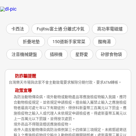
卡西法
Fujitsu富士通 分離式冷氣
高功率電磁爐
折疊地墊
150道新手家常菜
酸梅湯
注音機械鍵盤
插秧機
星野愛
矽膠食物袋
防詐騙提醒
台灣樂天市場與店家不會主動致電要求解除分期付款、要求ATM轉帳。
政策宣導
為防治動物傳染病，境外動物或動物產品等應施檢疫物輸入我國，應符
合動物檢疫規定，並依規定申請檢疫。擅自輸入屬禁止輸入之應施檢疫
物者最高可處七年以下有期徒刑，得併科新臺幣三百萬元以下罰金。應
施檢疫物之輸入人或代理人未依規定申請檢疫者，得處新臺幣五萬元以
上一百萬元以下罰鍰，並得按次處罰。
境外商品不得隨貨贈送應施檢疫物。
收件人違反動物傳染病防治條例第三十四條第三項規定，未將郵遞寄送
輸入之應施檢疫物送交輸出入動物檢疫機關銷燬者，處新臺幣三萬元以