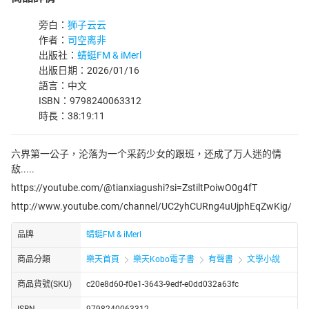
旁白：
狮子云云
作者：
司空离非
出版社：
蜻蜓FM & iMerl
出版日期：2026/01/16
語言：中文
ISBN：9798240063312
時長：38:19:11
六界第一公子，沦落为一个采药少女的跟班，还成了万人迷的情
敌.....
https://youtube.com/@tianxiagushi?si=ZstiltPoiwO0g4fT
http://www.youtube.com/channel/UC2yhCURng4uUjphEqZwKig/
品牌
蜻蜓FM & iMerl
商品分類
樂天首頁
樂天Kobo電子書
有聲書
文學小說
商品貨號(SKU)
c20e8d60-f0e1-3643-9edf-e0dd032a63fc