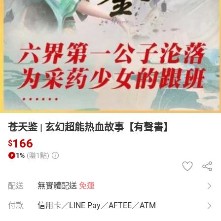
日本購物
電子/紙本書
HOT
苍天鉴 | 玄幻超能热血故事【有聲書】
166
$
1%
(賺1點)
配送
無實體配送
免運
付款
信用卡／LINE Pay／AFTEE／ATM