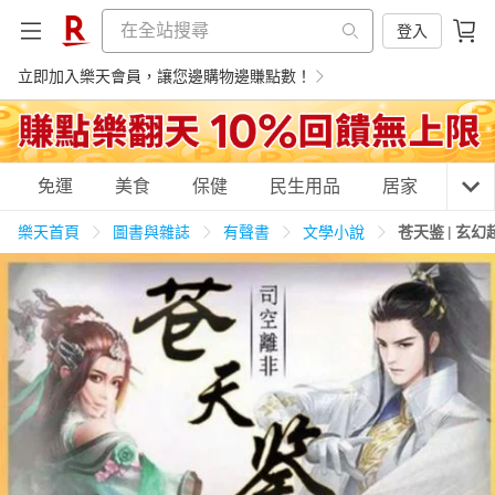
登入
立即加入樂天會員，讓您邊購物邊賺點數！
購物網分類
免運
美食
保健
民生用品
居家
3C
樂天首頁
圖書與雜誌
有聲書
文學小說
苍天鉴 | 玄
天天免運
美食蛋糕
養生保健
民生用品
居家生活
3C家電
運動休閒
親子玩具
女裝
男裝
化妝保養
情趣用品