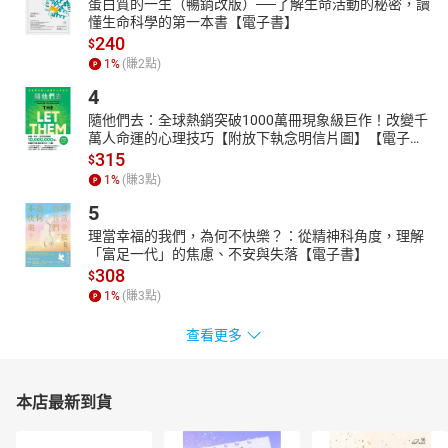
蛋白質的一生（暢銷改版）──了解生命活動的秘密，讀
懂生命科學的第一本書【電子書】
240
$
1
%
(賺
2
點)
4
隨他們去：全球熱銷突破1000萬冊現象級巨作！改變千
萬人命運的心理技巧【附放下執念明信片圖】【電子
書】
315
$
1
%
(賺
3
點)
5
理當幸福的我們，為何不快樂？：從精神科角度，理解
「富足一代」的焦慮、不安與失落【電子書】
308
$
1
%
(賺
3
點)
查看更多
本店最新到貨