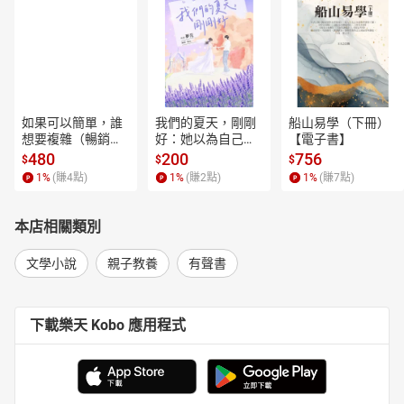
如果可以簡單，誰
我們的夏天，剛剛
船山易學（下冊）
想要複雜（暢銷經
好：她以為自己只
【電子書】
典新編版）【電子
是逃離一段失敗的
480
200
756
$
$
$
書】
愛，卻在薰衣草盛
1
%
(賺
4
點)
1
%
(賺
2
點)
1
%
(賺
7
點)
開的山裡，重新學
會愛人，也學會把
自己留在幸福裡。
本店相關類別
【電子書】
文學小說
親子教養
有聲書
下載樂天 Kobo 應用程式