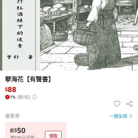
日本購物
電子/紙本書
HOT
孽海花【有聲書】
88
$
1%
(賺0點)
優惠券
一鍵全領
50
$
折
領取
滿555元可用