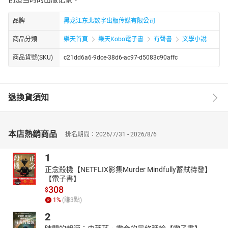
品牌
黑龙江东北数字出版传媒有限公司
商品分類
樂天首頁
樂天Kobo電子書
有聲書
文學小說
商品貨號(SKU)
c21dd6a6-9dce-38d6-ac97-d5083c90affc
退換貨須知
本店熱銷商品
排名期間：2026/7/31 - 2026/8/6
1
正念殺機【NETFLIX影集Murder Mindfully蓄弒待發】
【電子書】
308
$
1
%
(賺
3
點)
2