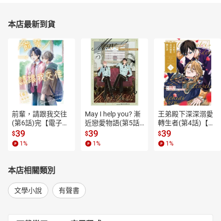
本店最新到貨
前輩，請跟我交往
May I help you? 漸
王弟殿下深深溺愛
(第6話)完【電子
近戀愛物語(第5話)
轉生者(第4話)【電
書】
【電子書】
子書】
39
39
39
$
$
$
1
%
1
%
1
%
本店相關類別
文學小說
有聲書