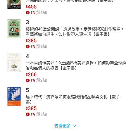
時間的起源：史蒂芬．霍金的最終理論【電子書】
455
$
1
%
(賺
4
點)
3
藝術的40堂公開課：透過故事，走進藝術家創作現場，
看藝術如何誕生、如何形塑人類生活【電子書】
385
$
1
%
(賺
3
點)
4
一本書讀懂美元：9堂課解析美元邏輯，如何影響全球經
濟和每個人的投資【電子書】
266
$
1
%
(賺
2
點)
5
扁平時代：演算法如何限縮我們的品味與文化【電子
書】
385
$
1
%
(賺
3
點)
查看更多