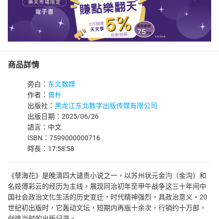
商品詳情
旁白：
东北数媒
作者：
曾朴
出版社：
黑龙江东北数字出版传媒有限公司
出版日期：2025/06/26
語言：中文
ISBN：7599000000716
時長：17:58:58
《孽海花》是晚清四大谴责小说之一，以苏州状元金汮（金沟）和
名妓傅彩云的经历为主线，展现同治初年至甲午战争这三十年间中
国社会政治文化生活的历史变迁，时代精神强烈，具政治意义。20
世纪初出版时，它轰动文坛，短期内再版十余次，行销约十万部，
创造当时的出版记录。