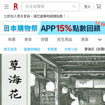
登入
立即加入樂天會員，讓您邊購物邊賺點數！
購物網分類
免運
美食
保健
民生用品
居家
3C
樂天首頁
圖書與雜誌
有聲書
文學小說
孽海花【有聲
天天免運
美食蛋糕
養生保健
民生用品
居家生活
3C家電
運動休閒
親子玩具
女裝
男裝
化妝保養
情趣用品