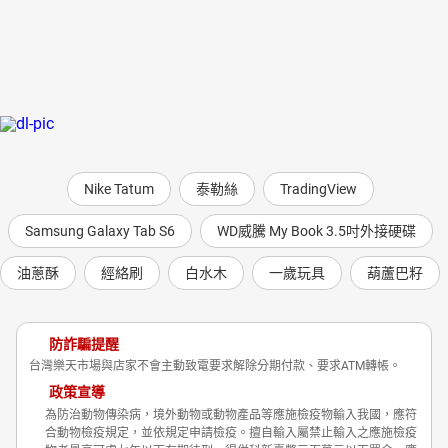
Nike Tatum
泰勒絲
TradingView
Samsung Galaxy Tab S6
WD威騰 My Book 3.5吋外接硬碟
油蔥酥
經絡刷
白水木
一歲玩具
葫蘆巴籽
防詐騙提醒
台灣樂天市場與店家不會主動致電要求解除分期付款、要求ATM轉帳。
政策宣導
為防治動物傳染病，境外動物或動物產品等應施檢疫物輸入我國，應符
合動物檢疫規定，並依規定申請檢疫。擅自輸入屬禁止輸入之應施檢疫