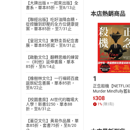
內容或一經提
【大牌出版 x 一起來出版】全
購書須知
書系，單本85折，至8/13止
定。
本店熱銷商品
(
二
)
消費者
【聯經出版】吃好油降血糖，
且已下載
/
存
從控醣到舒壓的全方位健康提
挑選
商
案，單本85折，至7/31止
退貨方式：您
Choose
貨」，本店鋪
【皇冠文化】東野圭吾紀念書
展，單本85折起，至8/31止
請注意，樂天
購書後，
【啟動文化】翻轉思維的練習
－《利他》延伸書展，單本
85折，至8/14止
Step1
1
【橡樹林文化】一行禪師百歲
誕辰紀念書展，單本85折，
正念殺機【NETFLI
至8/22止
Murder Mindfully
發】【電子書】
308
$
【校園書房】AI世代的職場大
人學！新書$250、單本88
1
%
(賺
3
點)
折，至8/31止
【蓋亞文化】黃易作品展，單
本85折、套書75折，至8/20