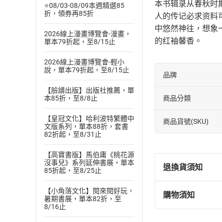
本书辑录从春秋时
⭐08/03-08/09本週精選85
折，領券再85折
人的传记必求资料
中悠然神往，想象
2026線上漫畫博覽會-漫畫，
的红袖馨香。
單本79折起，至8/15止
2026線上漫畫博覽會-輕小
說，單本79折起，至8/15止
品牌
【臉譜出版】出版社推薦，單
本85折，至8/8止
商品分類
【皇冠文化】哈利波特繁體中
商品貨號(SKU)
文版系列，單本88折，套書
82折起，至8/31止
【高寶書版】馬伯庸《桃花源
沒事兒》系列延伸書展，單本
退換貨須知
85折起，至8/25止
【小角落文化】閱來閱好玩，
購物須知
暑期書展，單本82折，至
退換貨規定：
8/16止
(
一
)
依
消費