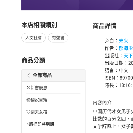
本店相關類別
商品詳情
人文社會
有聲書
旁白：
未来
作者：
郁海彤
出版社：
天下
商品分類
出版日期：202
語言：中文
全部商品
ISBN：89700
時長：18:16:
🎯新書優惠
🉐獨家書籍
内容简介：
中国历代才女见于
💘樂天女孩
比数的百分之四，
⚡版權即將到期
文学辞赋上，女子