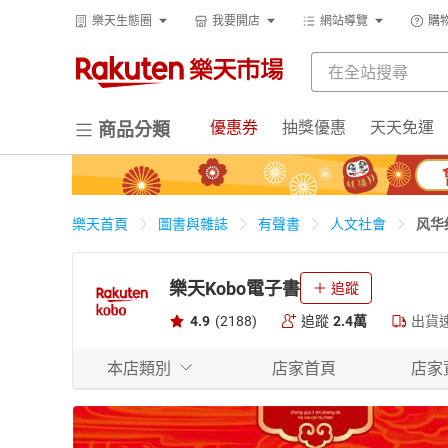
樂天生態圈
我要開店
網站導覽
購
優惠券
抽獎優惠
天天免運
商品分類
风华
樂天首頁
圖書與雜誌
有聲書
人文社會
樂天Kobo電子書
追蹤
4.9
(2188)
追蹤
2.4萬
出貨
本店類別
店家首頁
店家