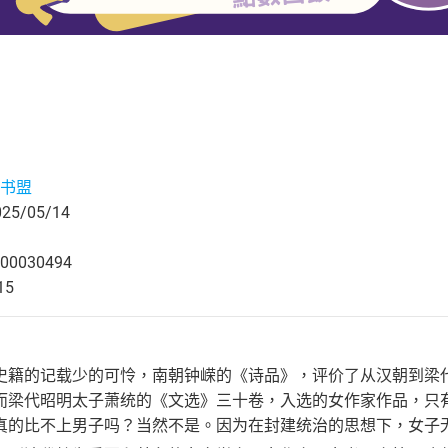
书盟
5/05/14
00030494
15
史籍的记载少的可怜，南朝钟嵘的《诗品》，评价了从汉朝到梁
而梁代昭明太子萧统的《文选》三十卷，入选的女作家作品，只
真的比不上男子吗？当然不是。因为在封建统治的思想下，女子