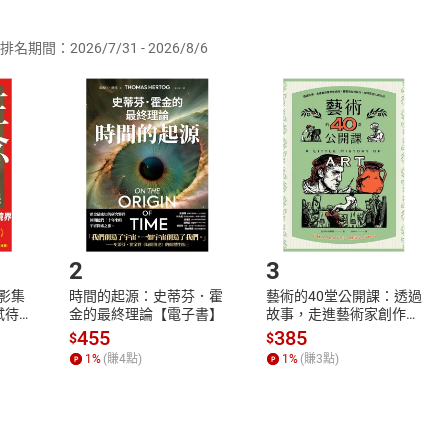
供即為完成之線上服務，經消費者事先同意始提供。」 之商品
排名期間：2026/7/31 - 2026/8/6
訂購本店鋪之商品即代表知悉本店鋪所銷售之商品為電子書，屬
取電子書，不得請求退貨退款。
品
放入
購物車
登入
帳號
欲取消訂單或辦理退貨時，請登入樂天市場，並於「我的訂單」
Shopping cart
Login
將依您的申請進行審核，待審核通過後將為您辦理退款事宜。
市場須以整筆訂單為單位進行取消/退貨，恕無法以單支商品取消
如何開始使用？
.選擇閱讀載具
Step2.
2
3
X影集
時間的起源：史蒂芬．霍
藝術的40堂公開課：透過
蓄弒待
金的最終理論【電子書】
故事，走進藝術家創作現
場，看藝術如何誕生、如
455
385
$
$
何形塑人類生活【電子
1
%
(賺
4
點)
1
%
(賺
3
點)
書】