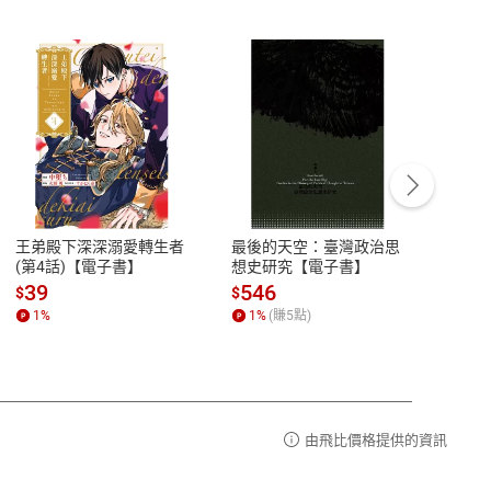
客服資訊
豫期
服務時間：週一到週五 10:00-12:00、
易解
13:00-17:00 (國定假日及例假日休息)
王弟殿下深深溺愛轉生者
最後的天空：臺灣政治思
鬼島
品性
客服電話：0080-1857077
(第4話)【電子書】
想史研究【電子書】
小事
請參
客服信箱：
聯絡店家
39
546
33
$
$
$
1
%
1
%
(賺
5
點)
1
%
由飛比價格提供的資訊