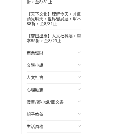
折，至8/31止
【天下文化】理解今天，才能
預見明天。世界變局展，單本
88折，至8/31止
【麥田出版】人文社科展，單
本85折，至8/29止
商業理財
文學小說
投資理財
人文社會
經濟/趨勢
歐美文學
心理勵志
財務/金融
日本文學
國際關係
漫畫/輕小說/圖文書
管理/領導
韓國文學
政治
心靈成長/情緒
親子教養
職場工作術
華文文學
社會科學
人際關係
輕小說
生活風格
成功法
經典文學
台灣/中國歷史
兩性關係
奇幻/科幻
教育現場