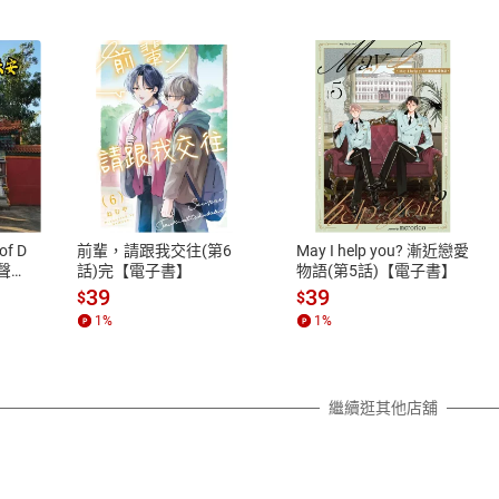
式
退換貨規範
、LINE PAY、AFTEE
本店是否提供消費者保護法七日猶
之權利，遽消費者保護法及通訊交
of D
前輩，請跟我交往(第6
May I help you? 漸近戀愛
除權合理例外情事適用準則，依商
有聲
話)完【電子書】
物語(第5話)【電子書】
質各有不同規定。詳細退換貨說明
39
39
$
$
照各商品說明。
1
%
1
%
詳細說明
繼續逛其他店舖