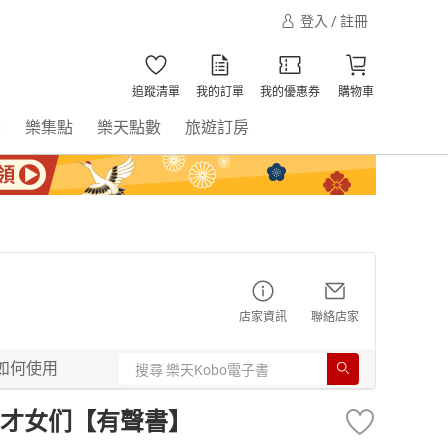
登入 / 註冊
追蹤清單
我的訂單
我的優惠券
購物車
書
樂集點
樂天點數
旅遊訂房
店家資訊
聯絡店家
如何使用
才女们【有聲書】