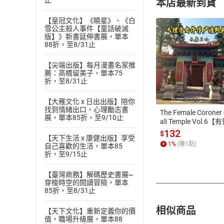
止
本店最新到貨
【皇冠文化】《曉星》、《白
雪公主殺人事件【童話破滅
版】》新書延伸書展，單本
88折，至8/31止
【尖端出版】每月漫畫名家推
付款方
薦：高橋留美子，單本75
折，至8/31止
ATM轉帳、信用卡
【大雁文化 x 日出出版】陪你
找到情緒出口，心理勵志書
The Female Coroner 
展，單本85折，至9/10止
ali Temple Vol.6【
書】
132
$
【天下生活 x 康健出版】享受
1
%
(賺
1
點)
自己喜歡的生活，單本85
折，至9/15止
【臺灣商務】解碼歷史書展~
穿梭時空的閱讀冒險，單本
85折，至8/31止
相似商品
【天下文化】重新定義你的價
值，職場升級展，單本88