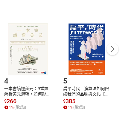
，不適用消保法第
19
條第
1
項七日內無條件退貨之規
非以有形媒介提供之數位內容，消費者同意若訂購後
付款
方式
完成
訂單
中點選「瀏覽訂單明細」
>
「申請取消訂單
/
退
Payment
Complete
/退貨。
登入帳號，下載書籍後看書
4
5
6
一本書讀懂美元：9堂課
扁平時代：演算法如何限
本物
解析美元邏輯，如何影響
縮我們的品味與文化【電
說，
全球經濟和每個人的投資
子書】
來】
266
385
28
$
$
$
【電子書】
1
%
(賺
2
點)
1
%
(賺
3
點)
1
%