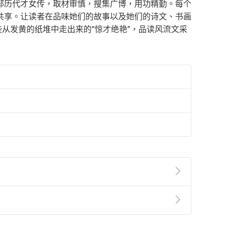
部历代才女传，取材审慎，搜集广博，用功精勤。每个
共享。让读者在品味她们的故事以及她们的诗文、书画
从发黄的纸堆中走出来的“惊才绝艳”，品读风流文采
準則
第
2
條第
5
款之規定，「非以有形媒介提供之數位