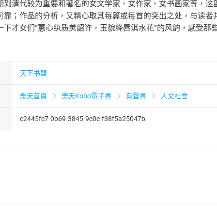
期到清代较为重要和著名的女文学家、女作家、女书画家等，这
可靠；作品的分析，又精心取其每篇或每首的突出之处，与读者
一下才女们“蕙心纨质美韶许，玉貌绛唇淇水花”的风韵，感受那些
天下书盟
樂天首頁
樂天Kobo電子書
有聲書
人文社會
c2445fe7-0b69-3845-9e0e-f38f5a25047b
者保護法
第
19
條第
1
項後段
暨
通訊交易解除權合理例外情事適用