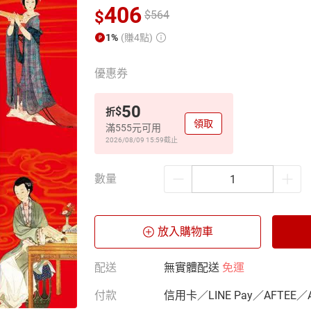
406
$
$
564
1%
(賺4點)
優惠券
50
$
折
領取
滿555元可用
2026/08/09 15:59
截止
數量
放入購物車
配送
無實體配送
免運
付款
信用卡／LINE Pay／AFTEE／