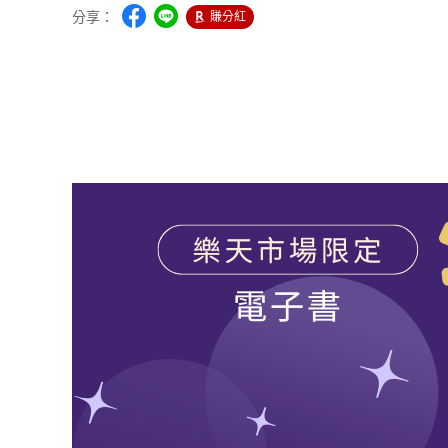
分享：
賺分紅