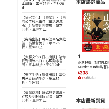
本店熱銷商品
(
二
)
消費者
本85折、套書75折，至8/20
止
且已下載
/
存
挑選
商
退貨方式：您
【皇冠文化】《曉星》、《白
Choose
雪公主殺人事件【童話破滅
貨」，本店鋪
版】》新書延伸書展，單本
請注意，樂天
88折，至8/31止
購書後，
【尖端出版】每月漫畫名家推
薦：高橋留美子，單本75
折，至8/31止
Step1
1
【大雁文化 x 日出出版】陪你
找到情緒出口，心理勵志書
正念殺機【NETFLI
展，單本85折，至9/10止
Murder Mindfully
發】【電子書】
308
$
【天下生活 x 康健出版】享受
1
%
(賺
3
點)
自己喜歡的生活，單本85
折，至9/15止
【臺灣商務】解碼歷史書展~
穿梭時空的閱讀冒險，單本
本店最新到貨
85折，至8/31止