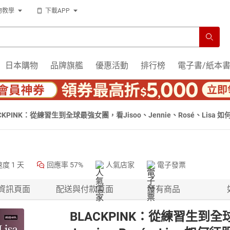
物教學
下載APP
日本購物
品牌旗艦
優惠活動
排行榜
電子書/紙本
ACKPINK：從練習生到全球最強女團，看Jisoo、Jennie、Rosé、Lis
速度
1 天
回應率
57%
人氣店家
電子發票
資訊頁面
配送與付款頁面
所有商品
BLACKPINK：從練習生到全