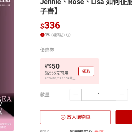
Jennie、Rosé、Lisa 如
子書】
336
$
1%
(賺3點)
優惠券
50
$
折
領取
滿555元可用
2026/08/09 15:59
截止
數量
放入購物車