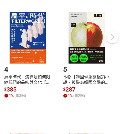
非以有形媒介提供之數位內容，消費者同意若訂購後
付款
方式
完成
訂單
中點選「瀏覽訂單明細」
>
「申請取消訂單
/
退
Payment
Complete
/退貨。
登入帳號，下載書籍後看書
4
5
6
扁平時代：演算法如何限
本物【韓國現象級暢銷小
蛋白
縮我們的品味與文化【電
說，被譽為韓國文學的未
版）─
子書】
來】【電子書】
秘密
385
287
24
$
$
$
一本
1
%
(賺
3
點)
1
%
(賺
2
點)
1
%