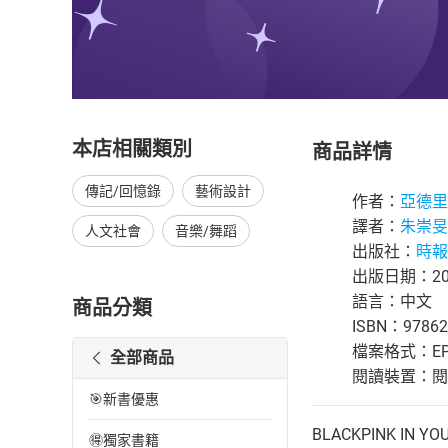
本店相關類別
商品詳情
傳記/回憶錄
藝術設計
作者：
亞德里
譯者：
朱崇旻
人文社會
音樂/舞蹈
出版社：
時報
出版日期：202
語言：中文
商品分類
ISBN：97862
檔案格式：EP
全部商品
閱讀裝置：閱讀器
🎯新書優惠
BLACKPINK IN YO
🉐獨家書籍