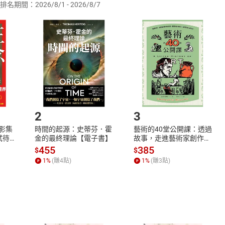
排名期間：2026/8/1 - 2026/8/7
訂購本店鋪之商品即代表知悉本店鋪所銷售之商品為電子書，屬
取電子書，不得請求退貨退款。
品
放入
購物車
登入
帳號
欲取消訂單或辦理退貨時，請登入樂天市場，並於「我的訂單」
Shopping cart
Login
將依您的申請進行審核，待審核通過後將為您辦理退款事宜。
市場須以整筆訂單為單位進行取消/退貨，恕無法以單支商品取消
如何開始使用？
.選擇閱讀載具
Step2.
2
3
X影集
時間的起源：史蒂芬．霍
藝術的40堂公開課：透過
蓄弒待
金的最終理論【電子書】
故事，走進藝術家創作現
場，看藝術如何誕生、如
455
385
$
$
何形塑人類生活【電子
1
%
(賺
4
點)
1
%
(賺
3
點)
書】