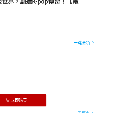
何征服世界，創造K-pop傳奇！【電
一鍵全領
立即購買