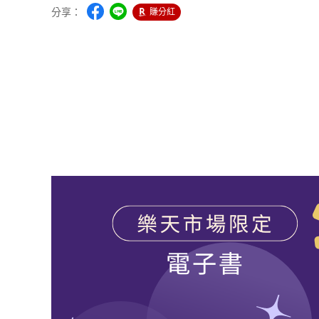
分享：
賺分紅