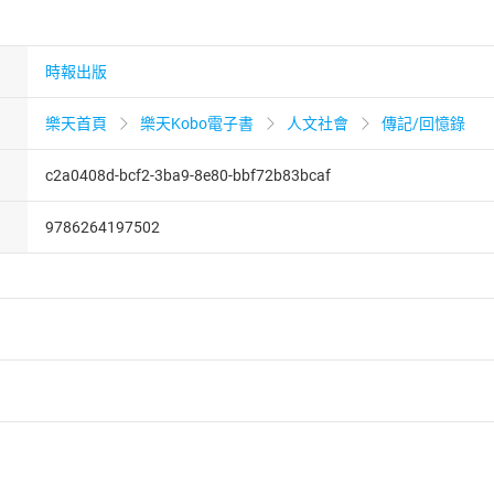
時報出版
樂天首頁
樂天Kobo電子書
人文社會
傳記/回憶錄
c2a0408d-bcf2-3ba9-8e80-bbf72b83bcaf
9786264197502
者保護法
第
19
條第
1
項後段
暨
通訊交易解除權合理例外情事適用
供即為完成之線上服務，經消費者事先同意始提供。」 之商品