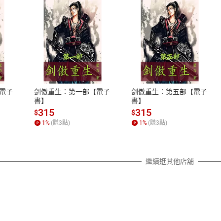
式
退換貨規範
、LINE PAY、AFTEE
本店是否提供消費者保護法七日猶
之權利，遽消費者保護法及通訊交
電子
剑傲重生：第一部【電子
剑傲重生：第五部【電子
除權合理例外情事適用準則，依商
書】
書】
質各有不同規定。詳細退換貨說明
315
315
$
$
照各商品說明。
1
%
(賺
3
點)
1
%
(賺
3
點)
詳細說明
繼續逛其他店舖