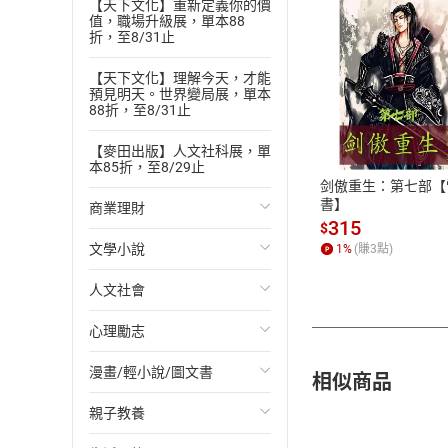
【天下文化】重新定義你的價
值，職場升級展，單本88
折，至8/31止
【天下文化】理解今天，才能
預見明天。世界變局展，單本
付款方
88折，至8/31止
ATM轉帳、信用卡
【麥田出版】人文社科展，單
本85折，至8/29止
剑傲重生：第七部【
書】
商業理財
315
$
文學小說
投資理財
1
%
(賺
3
點)
人文社會
經濟/趨勢
歐美文學
心理勵志
財務/金融
日本文學
國際關係
漫畫/輕小說/圖文書
管理/領導
韓國文學
政治
心靈成長/情緒
相似商品
親子教養
職場工作術
華文文學
社會科學
人際關係
輕小說