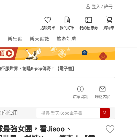
登入 / 註冊
追蹤清單
我的訂單
我的優惠券
購物車
書
樂集點
樂天點數
旅遊訂房
a 如何征服世界，創造K-pop傳奇！【電子書】
店家資訊
聯絡店家
如何使用
球最強女團，看Jisoo、