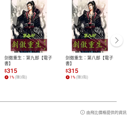
客服資訊
豫期
服務時間：週一到週五 10:00-12:00、
易解
13:00-17:00 (國定假日及例假日休息)
剑傲重生：第九部【電子
剑傲重生：第八部【電子
潜水史
品性
客服電話：0080-1857077
書】
書】
andari
al) Sc
請參
客服信箱：
聯絡店家
315
315
13
$
$
$
r【電
1
%
(賺
3
點)
1
%
(賺
3
點)
1
%
由飛比價格提供的資訊