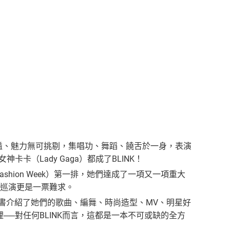
們才華洋溢、魅力無可挑剔，集唱功、舞蹈、饒舌於一身，表演
卡卡（Lady Gaga）都成了BLINK！
ashion Week）第一排，她們達成了一項又一項重大
界巡演更是一票難求。
本書介紹了她們的歌曲、編舞、時尚造型、MV、明星好
──對任何BLINK而言，這都是一本不可或缺的全方