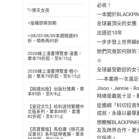
必收！
💘樂天女孩
一本關於BLACKP
⚡版權即將到期
全球最頂尖的女團
出道近10年
⭐08/03-08/09本週精選85
折，領券再85折
一步步登上世界顛
她們究竟如何辦到
2026線上漫畫博覽會-漫畫，
單本79折起，至8/15止
※
全球最受歡迎的女子
2026線上漫畫博覽會-輕小
說，單本79折起，至8/15止
──本書將一次滿足
Jisoo、Jen
【臉譜出版】出版社推薦，單
本85折，至8/8止
時總是霸氣十足，難怪
從擔綱「科切拉音樂節
【皇冠文化】哈利波特繁體中
文版系列，單本88折，套書
成就，永遠以最華麗
82折起，至8/31止
想瞭解BLACKP
【高寶書版】馬伯庸《桃花源
友及跨界合作，更分
沒事兒》系列延伸書展，單本
位指南。