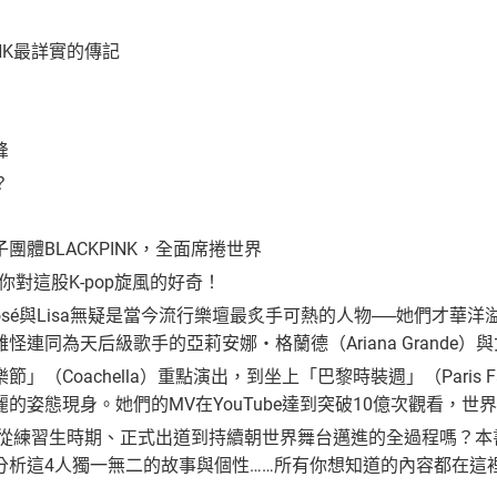
INK最詳實的傳記
峰
？
團體BLACKPINK，全面席捲世界
你對這股K-pop旋風的好奇！
nie、Rosé與Lisa無疑是當今流行樂壇最炙手可熱的人物──她
連同為天后級歌手的亞莉安娜・格蘭德（Ariana Grande）與女神
」（Coachella）重點演出，到坐上「巴黎時裝週」（Paris F
的姿態現身。她們的MV在YouTube達到突破10億次觀看，世
INK從練習生時期、正式出道到持續朝世界舞台邁進的全過程嗎？
析這4人獨一無二的故事與個性……所有你想知道的內容都在這裡