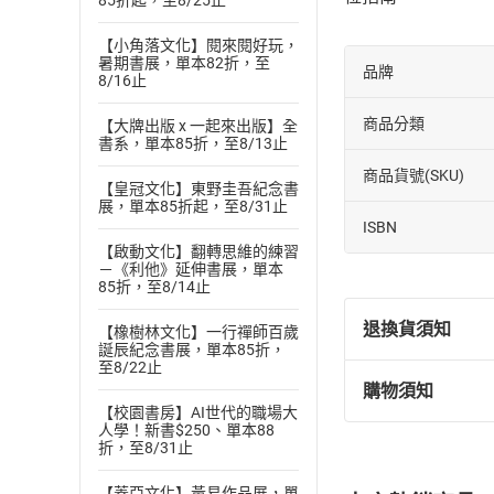
85折起，至8/25止
【小角落文化】閱來閱好玩，
暑期書展，單本82折，至
品牌
8/16止
商品分類
【大牌出版 x 一起來出版】全
書系，單本85折，至8/13止
商品貨號(SKU)
【皇冠文化】東野圭吾紀念書
展，單本85折起，至8/31止
ISBN
【啟動文化】翻轉思維的練習
－《利他》延伸書展，單本
85折，至8/14止
退換貨須知
【橡樹林文化】一行禪師百歲
誕辰紀念書展，單本85折，
至8/22止
購物須知
退換貨規定：
【校園書房】AI世代的職場大
(
一
)
依
消費
人學！新書$250、單本88
折，至8/31止
內容或一經提
購書須知
定。
【蓋亞文化】黃易作品展，單