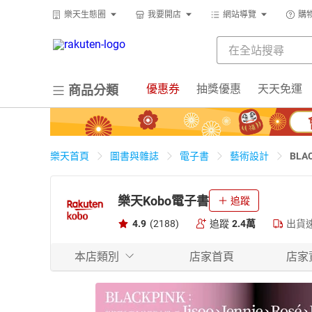
樂天生態圈
我要開店
網站導覽
購
優惠券
抽獎優惠
天天免運
商品分類
BL
樂天首頁
圖書與雜誌
電子書
藝術設計
樂天Kobo電子書
追蹤
4.9
(2188)
追蹤
2.4萬
出貨
本店類別
店家首頁
店家