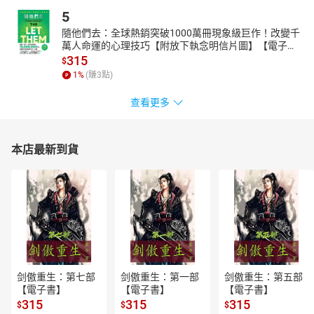
3 美展的認識4 沙龍的認識5 專題類獎項的認識Ch. 3得獎作品的解析
5
與拍攝技法以20堂課程，針對18個不同的拍攝主題與得獎作品，逐
隨他們去：全球熱銷突破1000萬冊現象級巨作！改變千
一進行剖析與解說。此外，更特別邀請攝影比賽評審與金牌得主，
萬人命運的心理技巧【附放下執念明信片圖】【電子
傳授創作者們不為人知的獲獎「關鍵因素」與「拍攝技巧」！第01
書】
315
$
堂課 令人感動瞬間的拍攝訣竅第02堂課 如何掌控色彩與光線營造出
1
%
(賺
3
點)
主題第03堂課 與眾不同的巧思與視角第04堂課 日出日落色溫的拍攝
與運用第05堂課 藍色調的拍攝與運用第06堂課 慢速快門表現—動靜
查看更多
之間，水流與雲瀑的拍攝第07堂課 車軌、星軌與船軌的拍攝第08堂
課 光束的拍攝方法第09堂課 容易受青睞的框景構圖第10堂課 民俗
廟會要掌握的主題與拍攝技法第11堂課 不同的攝影眼—虛實之間，
本店最新到貨
影子與倒影的表現第12堂課 趣味性與故事性的主題第13堂課 微光與
補光的拍攝技巧第14堂課 容易吸引目光的逆光拍攝技巧第15堂課 花
鳥之美第16堂課 特殊拍攝技巧的應用第17堂課 用心看台灣—樸實、
自然、單純的拍攝觀念第18堂課 煙火的拍攝第19堂課 攝影比賽評審
的建議第20堂課 攝影比賽達人的建議Ch. 4 黑卡的運用與製作在風
景攝影，特別是拍攝晨昏日出日落時，「黑卡」是一門一定要精通
的技術。但是使用方式因人而異，甚至還出現南北大不同的情
況！？本章節，將一口氣公佈許多人所不願傳授的黑卡操作技法！1
剑傲重生：第七部
剑傲重生：第一部
剑傲重生：第五部
黑卡的使用原理2 黑卡的製作與使用3 另一種黑卡—甜甜圈散景的拍
【電子書】
【電子書】
【電子書】
攝法Ch. 5 完美作品的後製技巧一張完美的作品，除了器材、拍攝技
315
315
315
$
$
$