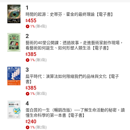
影比賽神秘的面紗。透過劉老師以及眾多影友的得獎或是參賽作
1
品，一一解構「比賽的規範」，介紹「得獎作品的解析與拍攝技
時間的起源：史蒂芬．霍金的最終理論【電子書】
法」，解釋「黑卡的運用與製作」，教授「完美作品的後製技
455
$
巧」，並且提供國內外各大「比賽資訊」。攝影，其實是把拍攝者
1
%
(賺
4
點)
的意圖、想法透過鏡頭的選用、相機的設定、影像的處理等步驟，
2
把作品用最理想的方式呈現給世人。一張好的影像，絕對不是拿起
藝術的40堂公開課：透過故事，走進藝術家創作現場，
單眼、按下快門就可以誕生的。瞭解這些道理之後，您的影藝將會
看藝術如何誕生、如何形塑人類生活【電子書】
更上一層樓。而本書，絕對是每個喜好風景、人文、生態、紀實攝
385
$
影愛好者，所絕對不容錯過的一本「寶典」！無論您希望一舉獲
1
%
(賺
3
點)
獎，還是想要一窺攝影比賽的運作秘辛，《20堂名師親授的攝影課
3
—創作完美的比賽作品》絕對會滿足您的視覺神經以及求知欲望
的！！尖端出版 DCPlayer數位玩家攝影網攝影阿甘 PhotoGump------
扁平時代：演算法如何限縮我們的品味與文化【電子
-------------------------------------------------------------------------------------[書籍目
書】
385
錄]Ch. 1 名家藝廊一次飽覽「雪鄉夕照」、「印象平溪」、「晨之
$
1
%
(賺
3
點)
頌」、「母愛」、「新疆喀納斯 月亮灣」、「灕江漁火」等猶如畫
作一般的經典影像。1 雪鄉夕照2 印象平溪3 晨之頌4 母愛5 新疆喀
4
納斯 月亮灣6 灕江漁火7海岸落日8沙漠樂章9 闔家歡10 漁撈之晨
蛋白質的一生（暢銷改版）──了解生命活動的秘密，讀
Ch. 2 攝影比賽、影展、美展及沙龍的認識針對各類「攝影比賽」、
懂生命科學的第一本書【電子書】
「影展」、「美展」、「沙龍」以及「專題獎項」進行介紹，徹底
240
$
剖析攝影比賽的「致勝關鍵」。1 各類攝影比賽的認識2 影展的認識
1
%
(賺
2
點)