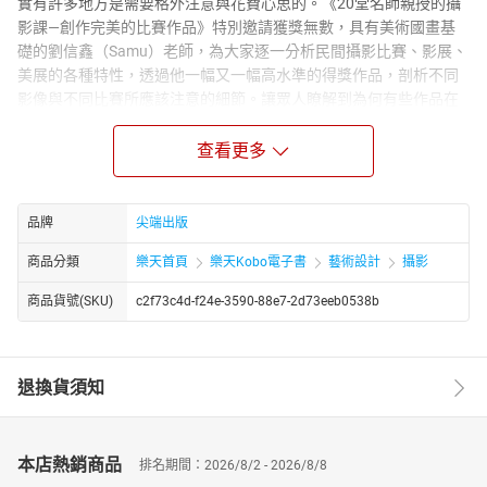
實有許多地方是需要格外注意與花費心思的。《20堂名師親授的攝
影課—創作完美的比賽作品》特別邀請獲獎無數，具有美術國畫基
礎的劉信鑫（Samu）老師，為大家逐一分析民間攝影比賽、影展、
美展的各種特性，透過他一幅又一幅高水準的得獎作品，剖析不同
影像與不同比賽所應該注意的細節。讓眾人瞭解到為何有些作品在
第一輪的初選過程就會被淘汰？為什麼有些人的作品總是能夠獲得
評審的青睞、獲獎連連？舉凡攝影比賽，大多都會規定「不得後
查看更多
製」影像。但其實大部份的獲獎作品，都是在容許範圍內經過一定
幅度的「調整」的。不同的比賽對於「後製」的寬容度不盡相同。
有了本書，所有關於比賽與攝影的疑問都將迎刃而解。徹底學習
品牌
尖端出版
Samu老師的攝影美學、構圖法則以及後製手法，您的作品將能夠更
商品分類
樂天首頁
樂天Kobo電子書
藝術設計
攝影
上一層樓。--------------------------------------------------------------------------------------
-----[編輯推薦]每位攝影同好，無論是在求學的過程中，還是在習影
商品貨號(SKU)
c2f73c4d-f24e-3590-88e7-2d73eeb0538b
的路上，或多或少都會參加各式大大小小的攝影比賽。就連阿甘也
不例外，只要有不錯的作品，便會積極地投稿參賽。可是每次看到
密密麻麻的比賽規章，還有看到前幾名作品的時候，心中難免會有
退換貨須知
像是「這張作品真的沒有調色過嗎？」、「為什麼這樣的作品，會
拿到第一名的殊榮？」、「評審的喜好到底是如何？」、「明明這
張作品拍得很棒，為甚麼連入選都沒有？」等許多的疑慮。因此，
我們特別與獲獎連連的劉信鑫老師，共同策劃了《20堂名師親授的
本店熱銷商品
排名期間：2026/8/2 - 2026/8/8
攝影課—創作完美的比賽作品》這本書。一同為影友、讀者揭開攝