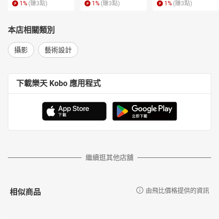
巧以外，更是需要搭配恰當的後製，才能讓重現動人的影像，甚至
1
%
(賺
3
點)
1
%
(賺
3
點)
1
%
(賺
3
點)
創作出更臻完美的作品。本章節，將提供5種絕佳的後製技巧，讓影
像得以脫胎換骨、變得更加耀眼奪目。1 Camera Raw的調整—重現
本店相關類別
暗部細節與色澤2 風景三明治—還原照片應有的風采3 數位黑卡疊圖
—讓亮部不過曝，暗部有細節4 去背更換天空—提昇作品氛圍5 光束
攝影
藝術設計
的製作—讓作品更有氣氛Ch. 6 攝影器材大公開想要拍出得獎的好作
品，除了一身好功夫之外，更是需要好的兵器！本章節，將公開
Samu老師所慣用的攝影器材，並且提供實用的濾鏡搭配建議。1 拍
下載樂天 Kobo 應用程式
攝晨昏夜景光芒與鏡頭的比較2 拍好風景的必備濾鏡組合Ch. 7 比賽
資訊要在比賽當中大放異彩，就得隨時掌握最新的比賽資訊！本章
節，將提供國內外攝影比賽的時間表。不妨確認一下，讓您的壓箱
寶也在比賽當中一鳴驚人吧！1 國內外攝影比賽時間表
繼續逛其他店舖
相似商品
由飛比價格提供的資訊