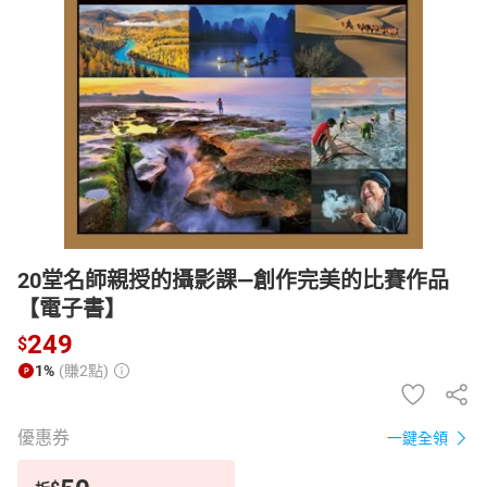
日本購物
電子/紙本書
HOT
20堂名師親授的攝影課—創作完美的比賽作品
【電子書】
249
$
1%
(賺2點)
優惠券
一鍵全領