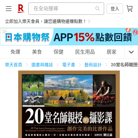
登入
立即加入樂天會員，讓您邊購物邊賺點數！
購物網分類
免運
美食
保健
民生用品
居家
3C
樂天首頁
圖書與雜誌
電子書
藝術設計
20堂名師親
天天免運
美食蛋糕
養生保健
民生用品
居家生活
3C家電
運動休閒
親子玩具
女裝
男裝
化妝保養
情趣用品