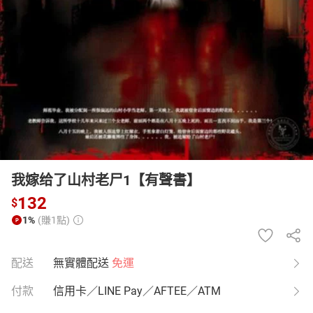
日本購物
電子/紙本書
HOT
我嫁给了山村老尸1【有聲書】
132
$
1%
(賺1點)
配送
無實體配送
免運
付款
信用卡／LINE Pay／AFTEE／ATM