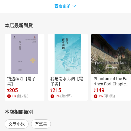
查看更多
本店最新到貨
钱边续琐【電子
我与南水北调【電
Phantom of the Ea
書】
子書】
rthen Fort Chapter
 4【有聲書】
205
215
149
$
$
$
1
%
(賺
2
點)
1
%
(賺
2
點)
1
%
(賺
1
點)
本店相關類別
文學小說
有聲書