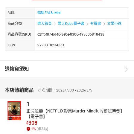
八月十五的夜晚，月光如银，却也透着几分阴森。我被一股莫名的
力量强迫穿上了一袭鲜艳的红嫁衣，手里紧握着一只白灯笼，被指
品牌
蜻蜓FM & iMerl
引着给宿舍后面窗边的那些野花磕头。那一刻，我仿佛听到了低沉
的呜咽声，来自那些野花之中，又似来自更深的黑暗。
商品分類
樂天首頁
樂天Kobo電子書
有聲書
文學小說
磕完头后，我并未能逃脱这诡异的仪式。花藤蔓如同有生命一般，
商品貨號(SKU)
c2ffbf87-bd40-3e0e-8306-493005818438
紧紧缠绕住我的身体，将我束缚得动弹不得。那一刻，我意识到，
自己竟然被迫嫁给了山村中的老尸！恐惧与绝望交织在我心中，我
ISBN
9798318234361
该如何挣脱这恐怖的命运，揭开背后的真相，成为我生存下去的唯
一动力。
https://youtube.com/@tianxiagushi?si=ZstiltPoiwO0g4fT
退換貨須知
http://www.youtube.com/channel/UC2yhCURng4uUj_phEqZwKig/
本店熱銷商品
排名期間：2026/7/30 - 2026/8/5
1
正念殺機【NETFLIX影集Murder Mindfully蓄弒待發】
【電子書】
308
$
1
%
(賺
3
點)