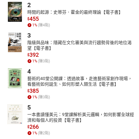
2
時間的起源：史蒂芬．霍金的最終理論【電子書】
455
$
1
%
(賺
4
點)
3
階級與品味：隱藏在文化審美與流行趨勢背後的地位渴
望【電子書】
392
$
1
%
(賺
3
點)
4
藝術的40堂公開課：透過故事，走進藝術家創作現場，
看藝術如何誕生、如何形塑人類生活【電子書】
385
$
1
%
(賺
3
點)
5
一本書讀懂美元：9堂課解析美元邏輯，如何影響全球經
濟和每個人的投資【電子書】
266
$
1
%
(賺
2
點)