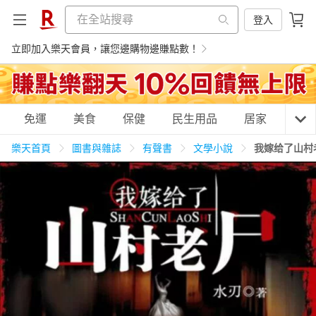
登入
立即加入樂天會員，讓您邊購物邊賺點數！
購物網分類
免運
美食
保健
民生用品
居家
3C
樂天首頁
圖書與雜誌
有聲書
文學小說
我嫁给了山村
天天免運
美食蛋糕
養生保健
民生用品
居家生活
3C家電
運動休閒
親子玩具
女裝
男裝
化妝保養
情趣用品