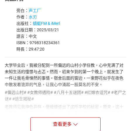
旁白：
声工厂
作者：
水刃
出版社：
蜻蜓FM & iMerl
出版日期：2025/03/21
語言：中文
ISBN：9798318234361
時長：29:47:20
大学毕业后，我被分配到一所偏远的山村小学任教，心中充满了对
未知生活的憧憬与忐忑。然而，初来乍到的第一个晚上，就发生了
一件让我毛骨悚然的事情。宿舍后面的窗边，一束野花似乎在夜色
中散发着诡异的气息，让我心中涌起一股莫名的不安。
#偏远山村# #女教师遇险# #八月十五谜团# #红嫁衣诅咒# #老尸之
谜# #逃生揭秘#
老教师见我神色异样，便缓缓道出了这所学校的秘密。原来，这十
几年来，学校只来过三个女老师，而前两个都在八月十五的月圆之
夜离奇死亡，凶手至今逍遥法外。我一听，顿时感到一股寒气直冒
查看更多
心头，因为我就是这第三个女老师。