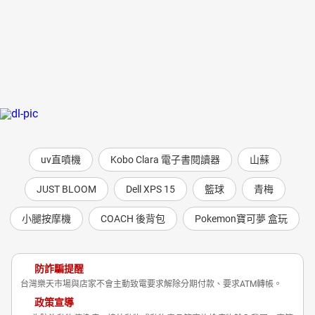
uv直噴機
Kobo Clara 電子書閱讀器
山蘇
JUST BLOOM
Dell XPS 15
籃球
青梅
小腿按摩機
COACH 後背包
Pokemon寶可夢 盒玩
防詐騙提醒
台灣樂天市場與店家不會主動致電要求解除分期付款、要求ATM轉帳。
政策宣導