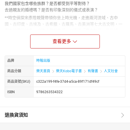
我們國家包含哪些族群？是否都受到平等對待？
去過親友的婚禮嗎？是否有印象深刻的儀式或表演？
**時空偵探宋彥陞親聲帶領你坐上時光機，走進兩河流域、古中
國、古印度、古埃及、古希臘、古羅馬、古美洲等七大古文明，一
窺各地風俗特色，走進人們的生活。**透過「原來如此」單元補
充，瞭解歷史知識，比較世界各地的相異與相近處吧！
查看更多
本產品特色：
◎35個深具代表性的古文明場景，進入古代人的世界。
◎深入淺出的解說，適合低、中年級孩子閱讀，大人聽來也很有樂
品牌
時報出版
趣。
◎搭配學科內容，最適合當作孩子課後補充教材。
商品分類
樂天首頁
樂天Kobo電子書
有聲書
人文社會
【剪輯工程】
商品貨號(SKU)
c322a199-f4fe-37d4-a5ca-89f171df49cf
Poker J
【Track Info】
ISBN
9786263534322
Fly Chicken by Alexander Nakarada
【作者．朗讀者】
宋彥陞
退換貨須知
時空偵探的歷史行腳板主
1988年生，臺大歷史所碩士，現為國發會檔案局副研究員」。認為