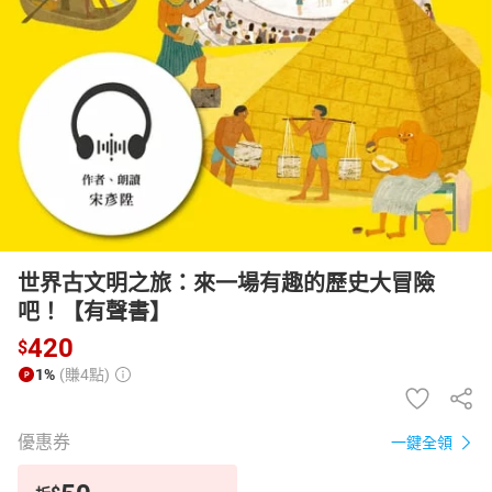
日本購物
電子/紙本書
HOT
世界古文明之旅：來一場有趣的歷史大冒險
吧！【有聲書】
420
$
1%
(賺4點)
優惠券
一鍵全領