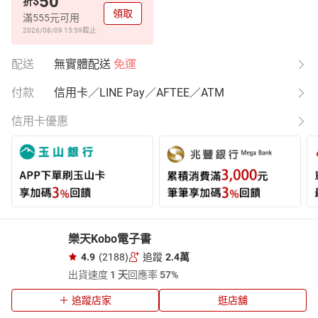
50
$
折
領取
滿555元可用
2026/08/09 15:59
截止
配送
無實體配送
免運
付款
信用卡／LINE Pay／AFTEE／ATM
信用卡優惠
樂天Kobo電子書
4.9
(2188)
追蹤
2.4萬
出貨速度
1 天
回應率
57%
追蹤店家
逛店舖