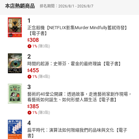
閱讀歷史書就像展開一場時空冒險，希望帶著讀者一探世界古文明
本店熱銷商品
排名期間：2026/8/1 - 2026/8/7
的迷人風貌。
1
正念殺機【NETFLIX影集Murder Mindfully蓄弒待發】
【電子書】
308
$
1
%
(賺
3
點)
2
時間的起源：史蒂芬．霍金的最終理論【電子書】
455
$
1
%
(賺
4
點)
3
藝術的40堂公開課：透過故事，走進藝術家創作現場，
看藝術如何誕生、如何形塑人類生活【電子書】
385
$
1
%
(賺
3
點)
4
扁平時代：演算法如何限縮我們的品味與文化【電子
書】