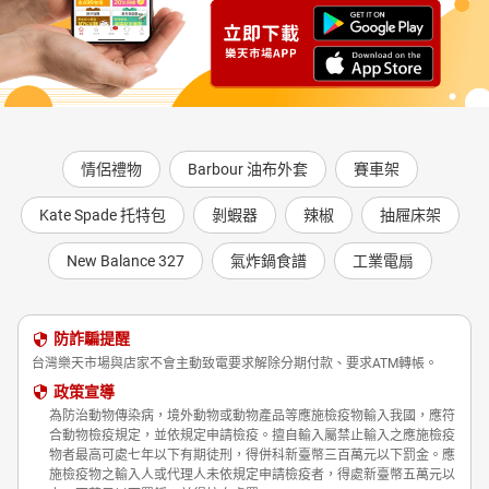
情侶禮物
Barbour 油布外套
賽車架
Kate Spade 托特包
剝蝦器
辣椒
抽屜床架
New Balance 327
氣炸鍋食譜
工業電扇
防詐騙提醒
台灣樂天市場與店家不會主動致電要求解除分期付款、要求ATM轉帳。
政策宣導
為防治動物傳染病，境外動物或動物產品等應施檢疫物輸入我國，應符
合動物檢疫規定，並依規定申請檢疫。擅自輸入屬禁止輸入之應施檢疫
物者最高可處七年以下有期徒刑，得併科新臺幣三百萬元以下罰金。應
施檢疫物之輸入人或代理人未依規定申請檢疫者，得處新臺幣五萬元以