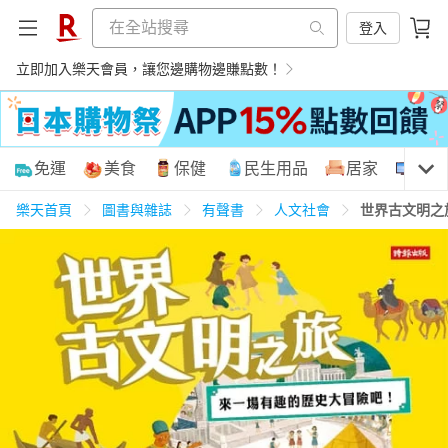
登入
立即加入樂天會員，讓您邊購物邊賺點數！
購物網分類
免運
美食
保健
民生用品
居家
3C
樂天首頁
圖書與雜誌
有聲書
人文社會
世界古文明之
天天免運
美食蛋糕
養生保健
民生用品
居家生活
3C家電
運動休閒
親子玩具
女裝
男裝
化妝保養
情趣用品