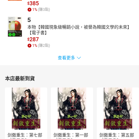
385
$
1
%
(賺
3
點)
5
本物【韓國現象級暢銷小說，被譽為韓國文學的未來】
【電子書】
287
$
1
%
(賺
2
點)
查看更多
本店最新到貨
剑傲重生：第七部
剑傲重生：第一部
剑傲重生：第五部