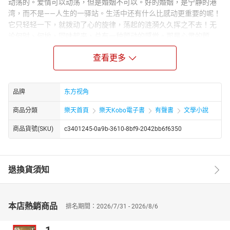
动荡的。爱情可以动荡，但是婚姻不可以。好的婚姻，是宁静的港
湾，而不是——人生的一驿站。生活中还有什么比感动更重要的呢！
它只轻轻一下，就拨动了心的旋律，荡起的涟漪久久挥之不去！无
论何时、何地，回味起来，总有一种颤动的感觉。那是心灵的颤
音，是岁月老人无法带去、死亡之神无法摧毁的最深最美最真的
查看更多
情！爱，不是肉体的欢畅，不是精神的绽放，它是一场灵魂的朝
圣。所以，请不要，不要轻言爱，那是你所承受不起的。
作者简介：
品牌
东方视角
林夕，著名作家，吉林省人，现居大连。毕业于东北师范大学，做
过教师、记者，现专职写作。《读者》、《家庭》等杂志签约作
商品分類
樂天首頁
樂天Kobo電子書
有聲書
文學小說
家，已出版作品一百万字。已出版作品：一、长篇小说：《爱情不
商品貨號(SKU)
c3401245-0a9b-3610-8bf9-2042bb6f6350
在服务区》《暗箱》； 二、散文集：《给生命一个出口》《上午的
咖啡下午的茶》《幸福的门槛》《末班车总在绝望中归来》《嘻哈
人生》《情爱智慧》。
退換貨須知
本店熱銷商品
排名期間：2026/7/31 - 2026/8/6