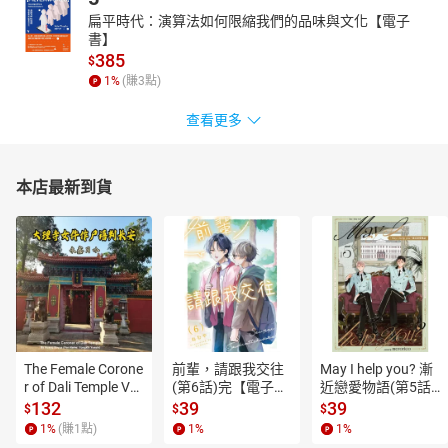
扁平時代：演算法如何限縮我們的品味與文化【電子
書】
385
$
1
%
(賺
3
點)
查看更多
本店最新到貨
The Female Corone
前輩，請跟我交往
May I help you? 漸
r of Dali Temple Vo
(第6話)完【電子
近戀愛物語(第5話)
l.6【有聲書】
書】
【電子書】
132
39
39
$
$
$
1
%
(賺
1
點)
1
%
1
%