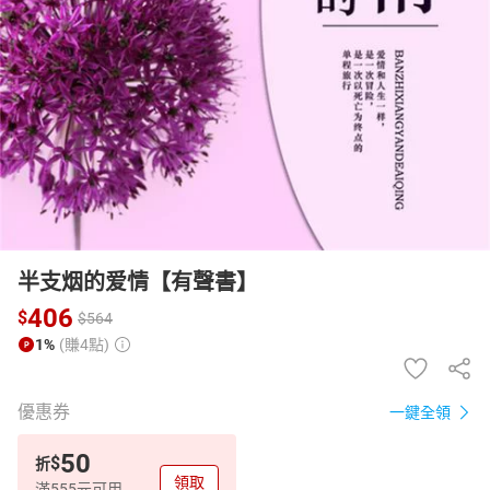
日本購物
電子/紙本書
HOT
半支烟的爱情【有聲書】
406
$
$
564
1%
(賺4點)
優惠券
一鍵全領
50
$
折
領取
滿555元可用