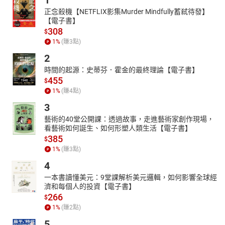
1
正念殺機【NETFLIX影集Murder Mindfully蓄弒待發】
【電子書】
308
$
1
%
(賺
3
點)
2
時間的起源：史蒂芬．霍金的最終理論【電子書】
455
$
1
%
(賺
4
點)
3
藝術的40堂公開課：透過故事，走進藝術家創作現場，
看藝術如何誕生、如何形塑人類生活【電子書】
385
$
1
%
(賺
3
點)
4
一本書讀懂美元：9堂課解析美元邏輯，如何影響全球經
濟和每個人的投資【電子書】
266
$
1
%
(賺
2
點)
5