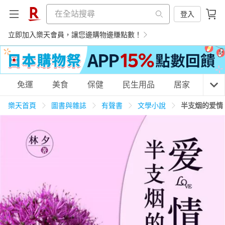
登入
立即加入樂天會員，讓您邊購物邊賺點數！
購物網分類
免運
美食
保健
民生用品
居家
3C
樂天首頁
圖書與雜誌
有聲書
文學小說
半支烟的爱情
天天免運
美食蛋糕
養生保健
民生用品
居家生活
3C家電
運動休閒
親子玩具
女裝
男裝
化妝保養
情趣用品