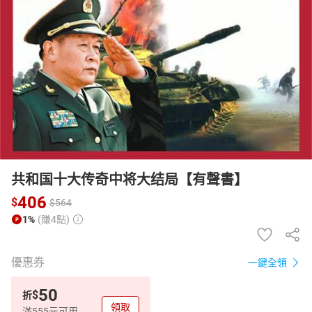
日本購物
電子/紙本書
HOT
共和国十大传奇中将大结局【有聲書】
406
$
$
564
1%
(賺4點)
優惠券
一鍵全領
50
$
折
領取
滿555元可用