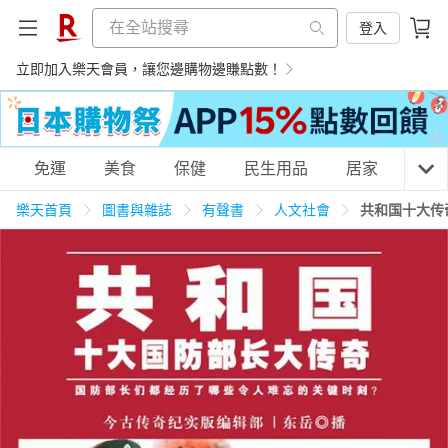
登入
立即加入樂天會員，讓您邊購物邊賺點數！
購物網分類
免運
美食
保健
民生用品
居家
3C
樂天首頁
圖書與雜誌
有聲書
人文社會
共和国十大传
天天免運
美食蛋糕
養生保健
民生用品
居家生活
3C家電
運動休閒
親子玩具
女裝
男裝
化妝保養
情趣用品