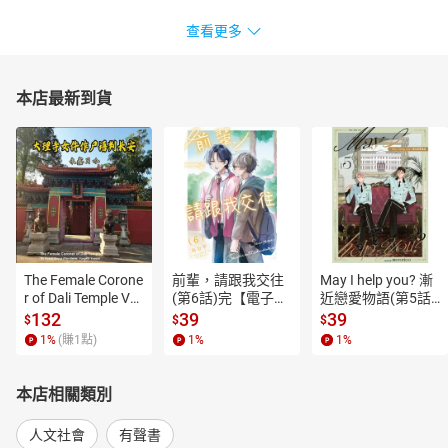
查看更多
本店最新到貨
The Female Corone
前輩，請跟我交往
May I help you? 漸
r of Dali Temple Vo
(第6話)完【電子
近戀愛物語(第5話)
l.6【有聲書】
書】
【電子書】
132
39
39
$
$
$
1
%
(賺
1
點)
1
%
1
%
本店相關類別
人文社會
有聲書