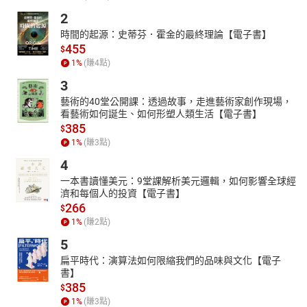
2
時間的起源：史蒂芬．霍金的最終理論【電子書】
455
$
1
%
(賺
4
點)
3
藝術的40堂公開課：透過故事，走進藝術家創作現場，
看藝術如何誕生、如何形塑人類生活【電子書】
385
$
1
%
(賺
3
點)
4
一本書讀懂美元：9堂課解析美元邏輯，如何影響全球經
濟和每個人的投資【電子書】
266
$
1
%
(賺
2
點)
5
扁平時代：演算法如何限縮我們的品味與文化【電子
書】
385
$
1
%
(賺
3
點)