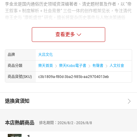
李金龙是国内通俗历史领域资深编著者、清史题材普及作者，以 “帝
王叙事 + 制度解析 + 社会背景” 三位一体的创作框架见长，专注清代
帝王史与 “康乾盛世” 研究，擅长将复杂历史事件与人物决策通俗
化，帮助读者从帝王生平中提炼治理智慧与历史规律。主张 “历史是
人的历史，更是制度的历史”，在帝王叙事中融入政治、经济、军
查看更多
事、文化等维度的背景解析，既还原人物性格与决策逻辑，也揭示
制度变迁对王朝命运的深层影响，帮助读者理解 “康乾盛世” 的形成
与局限。
品牌
大吕文化
商品分類
樂天首頁
樂天Kobo電子書
有聲書
人文社會
商品貨號(SKU)
c3b1809a-f80d-3ba2-985b-aa29704013eb
退換貨須知
本店熱銷商品
排名期間：2026/8/2 - 2026/8/8