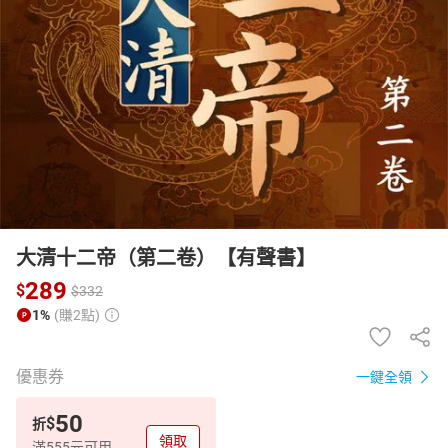
日本購物
電子/紙本書
HOT
大清十二帝（第二卷）【有聲書】
289
$
$
332
1%
(賺2點)
優惠券
一鍵全領
50
$
折
領取
滿555元可用