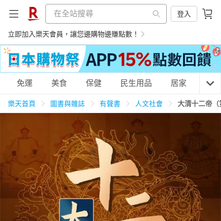
登入
立即加入樂天會員，讓您邊購物邊賺點數！
購物網分類
免運
美食
保健
民生用品
居家
3C
樂天首頁
圖書與雜誌
有聲書
人文社會
大清十二帝（
天天免運
美食蛋糕
養生保健
民生用品
居家生活
3C家電
運動休閒
親子玩具
女裝
男裝
化妝保養
情趣用品