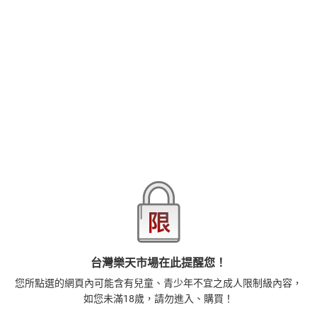
感謝大家的支持！日本comic巴別塔創刊10周年!!從今以後還是會繼
續「做下去」的☆塞滿謝意與特大色情的COMIC巴別塔118發售!!如
此紀念的一期封面找來超人氣傳奇畫家‧関谷あさみ老師執筆!!用超
神粉絲沙必死讓你絕對無法改推的最強偶像美少女來囉♪
品牌
悅文社
商品分類
樂天首頁
樂天Kobo電子書
18+成人
漫畫/輕小說
商品貨號(SKU)
c3d61e14-e5aa-3416-b14a-d8d5b2c331cb
退換貨須知
台灣樂天市場在此提醒您！
本店熱銷商品
排名期間：2026/7/31 - 2026/8/6
您所點選的網頁內可能含有兒童、青少年不宜之成人限制級內容，
1
如您未滿18歲，請勿進入、購買！
正念殺機【NETFLIX影集Murder Mindfully蓄弒待發】