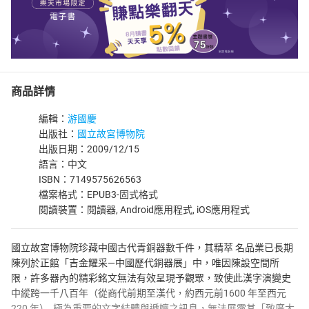
商品詳情
編輯：
游國慶
出版社：
國立故宮博物院
出版日期：2009/12/15
語言：中文
ISBN：7149575626563
檔案格式：EPUB3-固式格式
閱讀裝置：閱讀器, Android應用程式, iOS應用程式
國立故宮博物院珍藏中國古代青銅器數千件，其精萃 名品業已長期
陳列於正館「吉金耀采—中國歷代銅器展」中，唯因陳設空間所
限，許多器內的精彩銘文無法有效呈現予觀眾，致使此漢字演變史
中縱跨一千八百年（從商代前期至漢代，約西元前1600 年至西元
220 年）, 極為重要的文字結體與遞嬗之訊息，無法展露其「致廣大