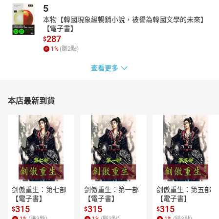
5
本物【韓國現象級暢銷小說，被譽為韓國文學的未來】
【電子書】
287
$
1
%
(賺
2
點)
查看更多
本店最新到貨
剑傲重生：第七部
剑傲重生：第一部
剑傲重生：第五部
【電子書】
【電子書】
【電子書】
315
315
315
$
$
$