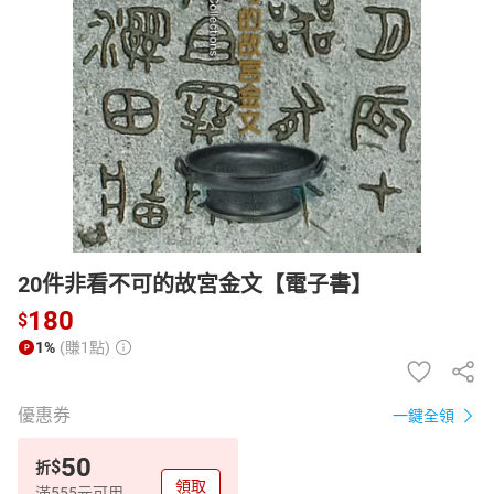
日本購物
電子/紙本書
HOT
20件非看不可的故宮金文【電子書】
180
$
1%
(賺1點)
優惠券
一鍵全領
50
$
折
領取
滿555元可用