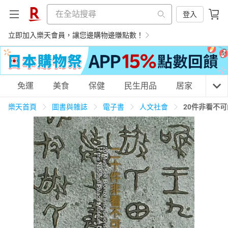
登入
立即加入樂天會員，讓您邊購物邊賺點數！
購物網分類
免運
美食
保健
民生用品
居家
3C
樂天首頁
圖書與雜誌
電子書
人文社會
20件非看不
天天免運
美食蛋糕
養生保健
民生用品
居家生活
3C家電
運動休閒
親子玩具
女裝
男裝
化妝保養
情趣用品