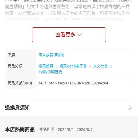
而盡精微」的文化內蘊與書寫藝術，毋寧是古漢字推廣課題的一件
憾事。為期彌缺補憾，以彰顯古漢字的多元形貌，引領觀者進入銘
文的書法藝術之美，2011 年九月，因應「第二屆兩岸漢字藝術
節」，我們特別製作了「非看不可的金文互動桌」，精選院藏20 件
商, 周迄漢的銅器與銘文，利用最新科技的高倍擴放技術，使長寬不
查看更多
到兩公分的金文字形放大到數十公分, 於是字形的偏旁結構, 筆道的
使轉向背, 範鑄的修飾誤失, 鏽斑的層層堆疊, 線條的規整與遒逸，都
鉅細靡遺, 纖毫畢現，普獲古文字界與書法界的高度讚賞。茲編所
品牌
國立故宮博物院
錄，即此20 件極品銘文的清晰圖像，又增附以簡要的文字說明，讓
商品分類
樂天首頁
樂天Kobo電子書
人文社會
觀眾在親臨操作金文互動桌，欣喜贊歎之餘，更可以擁有此書，返
台灣/中國歷史
家展讀，作更多次, 更長時間的觀覽與臥遊。
商品貨號(SKU)
c40f11ad-9a42-3116-98a3-3cf8097e42d4
退換貨須知
本店熱銷商品
排名期間：2026/8/1 - 2026/8/7