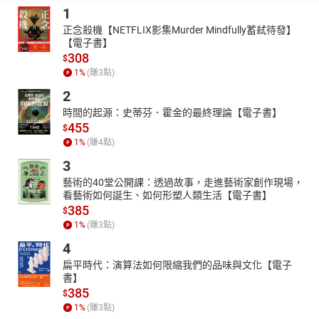
1
正念殺機【NETFLIX影集Murder Mindfully蓄弒待發】
【電子書】
308
$
1
%
(賺
3
點)
2
時間的起源：史蒂芬．霍金的最終理論【電子書】
455
$
1
%
(賺
4
點)
3
藝術的40堂公開課：透過故事，走進藝術家創作現場，
看藝術如何誕生、如何形塑人類生活【電子書】
385
$
1
%
(賺
3
點)
4
扁平時代：演算法如何限縮我們的品味與文化【電子
書】
385
$
1
%
(賺
3
點)