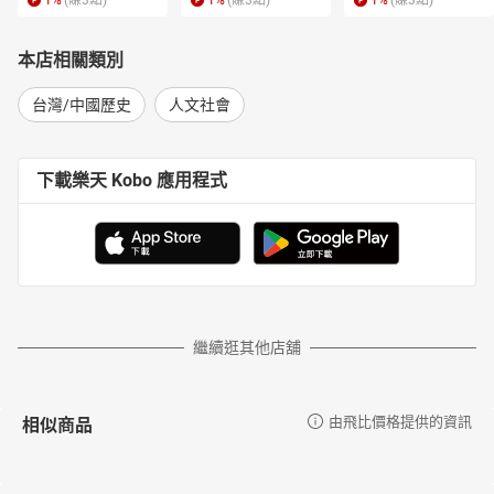
1
%
(賺
3
點)
1
%
(賺
3
點)
1
%
(賺
3
點)
本店相關類別
台灣/中國歷史
人文社會
下載樂天 Kobo 應用程式
繼續逛其他店舖
相似商品
由飛比價格提供的資訊