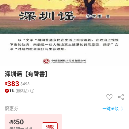
日本購物
電子/紙本書
HOT
深圳谣【有聲書】
383
$
$
498
1%
(賺3點)
優惠券
一鍵全領
50
$
折
領取
滿555元可用