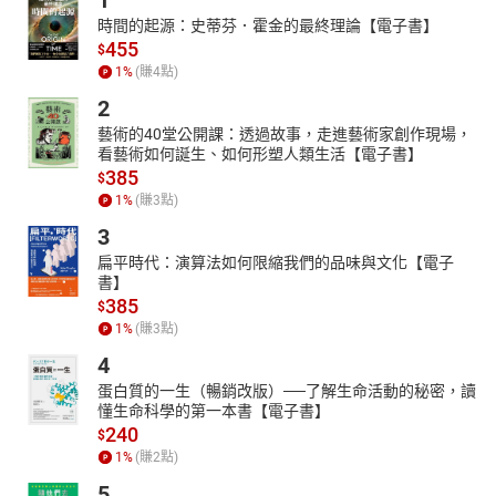
1
時間的起源：史蒂芬．霍金的最終理論【電子書】
455
$
1
%
(賺
4
點)
2
藝術的40堂公開課：透過故事，走進藝術家創作現場，
看藝術如何誕生、如何形塑人類生活【電子書】
385
$
1
%
(賺
3
點)
3
扁平時代：演算法如何限縮我們的品味與文化【電子
書】
385
$
1
%
(賺
3
點)
4
蛋白質的一生（暢銷改版）──了解生命活動的秘密，讀
懂生命科學的第一本書【電子書】
240
$
1
%
(賺
2
點)
5