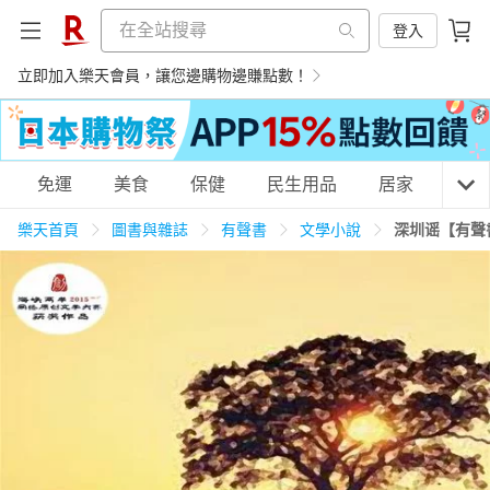
登入
立即加入樂天會員，讓您邊購物邊賺點數！
購物網分類
免運
美食
保健
民生用品
居家
3C
樂天首頁
圖書與雜誌
有聲書
文學小說
深圳谣【有聲
天天免運
美食蛋糕
養生保健
民生用品
居家生活
3C家電
運動休閒
親子玩具
女裝
男裝
化妝保養
情趣用品