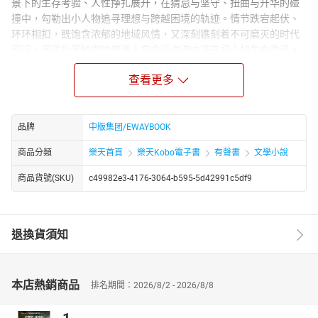
景下的生存考验、人性挣扎展开，在猜忌与坚守、扭曲与升华的碰
撞中，勾勒出小人物追寻理想与跨越困境的轨迹。情节跌宕起伏、
环环相扣，既饱含浓郁的地域风情，又深刻镌刻着不可磨灭的时代
印记，用质朴笔触唱响普通人在命运洪流中坚守初心的生命歌谣。
Author Biograph：
查看更多
李季彬，笔名海岸，现居深圳，文学硕士，广东省作协会员、深圳
市作协理事。深耕现实题材创作，作品聚焦社会变革与小人物命
运，获海峡两岸网络原创文学金奖等荣誉，多部作品入选北京广电
品牌
中版集团/EWAYBOOK
总局优秀网络文学推荐名单。已出版《城市游击》《现任》等多部
力作，文风贴近生活、情节跌宕，兼具社会洞察与人文温度，被圈
商品分類
樂天首頁
樂天Kobo電子書
有聲書
文學小說
内誉为 “深圳的海岩”，深受读者与评论界认可。
商品貨號(SKU)
c49982e3-4176-3064-b595-5d42991c5df9
退換貨須知
本店熱銷商品
排名期間：2026/8/2 - 2026/8/8