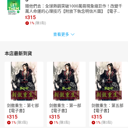
隨他們去：全球熱銷突破1000萬冊現象級巨作！改變千
萬人命運的心理技巧【附放下執念明信片圖】【電子
書】
315
$
1
%
(賺
3
點)
查看更多
本店最新到貨
剑傲重生：第七部
剑傲重生：第一部
剑傲重生：第五部
【電子書】
【電子書】
【電子書】
315
315
315
$
$
$
1
%
(賺
3
點)
1
%
(賺
3
點)
1
%
(賺
3
點)