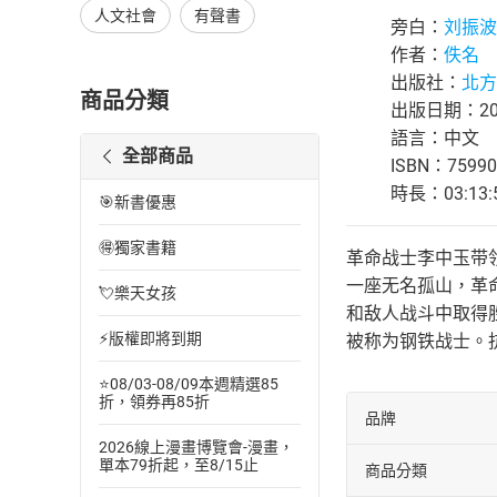
人文社會
有聲書
旁白：
刘振波
作者：
佚名
出版社：
北方
商品分類
出版日期：202
語言：中文
全部商品
ISBN：75990
時長：03:13:
🎯新書優惠
🉐獨家書籍
革命战士李中玉带
一座无名孤山，革
💘樂天女孩
和敌人战斗中取得
⚡版權即將到期
被称为钢铁战士。
⭐08/03-08/09本週精選85
折，領券再85折
品牌
2026線上漫畫博覽會-漫畫，
單本79折起，至8/15止
商品分類