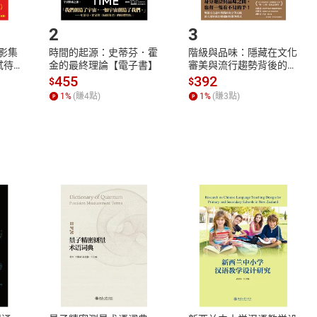
.選擇閱讀載具
Step2.
2
3
X影集
時間的起源：史蒂芬．霍
階級與品味：隱藏在文化
蓄弒待
金的最終理論【電子書】
審美與流行趨勢背後的地
位渴望【電子書】
455
392
$
$
1
%
(賺
4
點)
1
%
(賺
3
點)
式
退換貨規範
、LINE PAY、AFTEE
本店是否提供消費者保護法七日猶
之權利，遽消費者保護法及通訊交