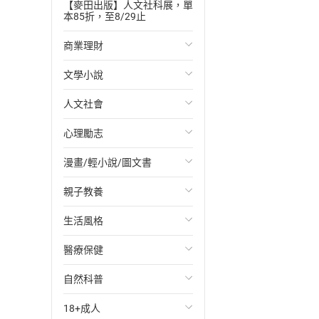
【麥田出版】人文社科展，單
本85折，至8/29止
商業理財
文學小說
投資理財
人文社會
經濟/趨勢
歐美文學
心理勵志
財務/金融
日本文學
國際關係
漫畫/輕小說/圖文書
管理/領導
韓國文學
政治
心靈成長/情緒
親子教養
職場工作術
華文文學
社會科學
人際關係
輕小說
生活風格
成功法
經典文學
台灣/中國歷史
兩性關係
奇幻/科幻
教育現場
醫療保健
行銷/廣告
成長/家庭生活小說
日/韓歷史
心理學
愛情故事
兒童文學/故事
飲食/食譜
自然科普
傳記
懸疑/推理小說
其他歷史/史學
職場/社會寫實
兒童科普/學習
健身/美顏
健康/養生
18+成人
商務/商學
科幻/奇幻小說
法律
懸疑/推理
育兒百科
運動/遊戲
常見疾病
生物科學