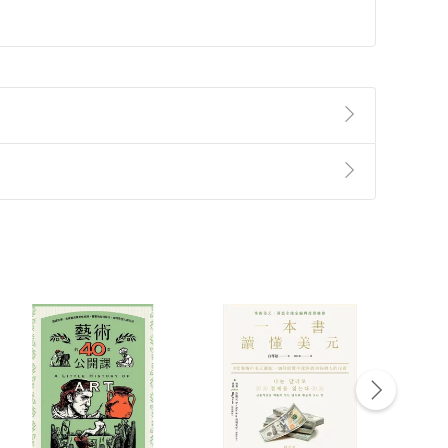
準則
第
2
條第
5
款之規定，「非以有形媒介提供之數位
，不適用消保法第
19
條第
1
項七日內無條件退貨之規
非以有形媒介提供之數位內容，消費者同意若訂購後
付款
方式
完成
訂單
中點選「瀏覽訂單明細」
>
「申請取消訂單
/
退
Payment
Complete
/退貨。