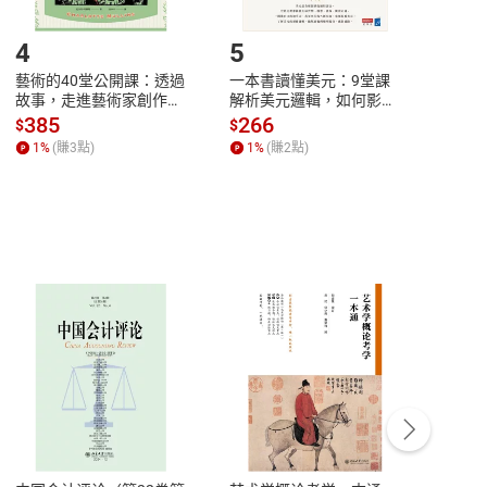
登入帳號，下載書籍後看書
4
5
6
藝術的40堂公開課：透過
一本書讀懂美元：9堂課
本物
故事，走進藝術家創作現
解析美元邏輯，如何影響
說，
場，看藝術如何誕生、如
全球經濟和每個人的投資
來】
385
266
28
$
$
$
何形塑人類生活【電子
【電子書】
1
%
(賺
3
點)
1
%
(賺
2
點)
1
%
書】
客服資訊
豫期
服務時間：週一到週五 10:00-12:00、
易解
13:00-17:00 (國定假日及例假日休息)