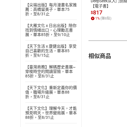
DeepSeek从入门到
【尖端出版】每月漫畫名家推
【電子書】
薦：高橋留美子，單本75
817
$
折，至8/31止
1
%
(賺
8
點)
【大雁文化 x 日出出版】陪你
找到情緒出口，心理勵志書
展，單本85折，至9/10止
【天下生活 x 康健出版】享受
自己喜歡的生活，單本85
相似商品
折，至9/15止
【臺灣商務】解碼歷史書展~
穿梭時空的閱讀冒險，單本
85折，至8/31止
【天下文化】重新定義你的價
值，職場升級展，單本88
折，至8/31止
【天下文化】理解今天，才能
預見明天。世界變局展，單本
88折，至8/31止