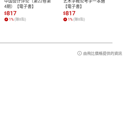
中国会计评论（第22卷第
艺术学概论考学一本通
Ori
品性
客服電話：0080-1857077
4期）【電子書】
【電子書】
图与
【電
請參
客服信箱：
聯絡店家
817
817
81
$
$
$
1
%
(賺
8
點)
1
%
(賺
8
點)
1
%
由飛比價格提供的資訊