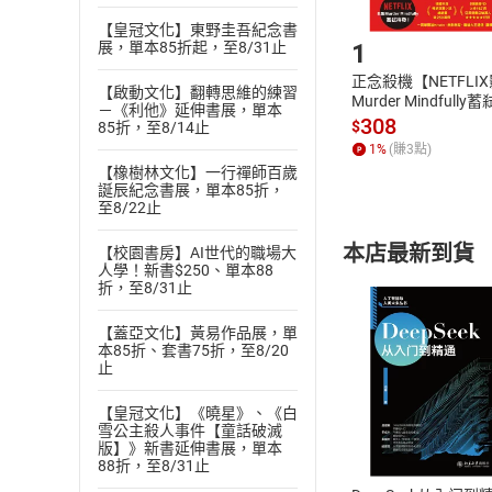
Step1
【皇冠文化】東野圭吾紀念書
1
展，單本85折起，至8/31止
正念殺機【NETFLI
【啟動文化】翻轉思維的練習
Murder Mindfully
－《利他》延伸書展，單本
發】【電子書】
308
$
85折，至8/14止
1
%
(賺
3
點)
【橡樹林文化】一行禪師百歲
誕辰紀念書展，單本85折，
至8/22止
本店最新到貨
【校園書房】AI世代的職場大
人學！新書$250、單本88
折，至8/31止
【蓋亞文化】黃易作品展，單
本85折、套書75折，至8/20
止
付款方
【皇冠文化】《曉星》、《白
雪公主殺人事件【童話破滅
版】》新書延伸書展，單本
ATM轉帳、信用卡
88折，至8/31止