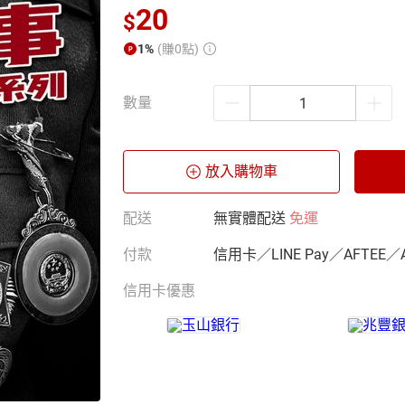
20
$
1%
(賺0點)
數量
放入購物車
配送
無實體配送
免運
付款
信用卡／LINE Pay／AFTEE／
信用卡優惠