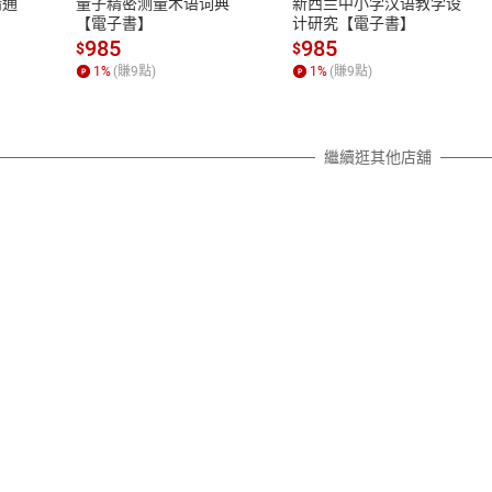
精通
量子精密测量术语词典
新西兰中小学汉语教学设
除權合理例外情事適用準則，依商
【電子書】
计研究【電子書】
質各有不同規定。詳細退換貨說明
985
985
$
$
照各商品說明。
1
%
(賺
9
點)
1
%
(賺
9
點)
詳細說明
繼續逛其他店舖