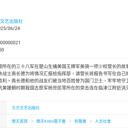
文艺出版社
5/06/24
00000021
50
领所在的三十八军在楚山生擒美国王牌军美骑一师少校营长的故事。
命战士高长德为将情况汇报给指挥部，请营长将报告书写在自己
胜利。高长德和他的战友们被当地百姓誉为国门卫士，牢牢地守
抗美援朝时期我国志愿军杨世民等所在的突击连在临津江附近消
北方文艺出版社
樂天首頁
樂天Kobo電子書
有聲書
人文社會