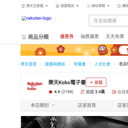
樂天生態圈
我要開店
網站導覽
購
優惠券
抽獎優惠
天天免運
商品分類
老兵
樂天首頁
圖書與雜誌
有聲書
人文社會
樂天Kobo電子書
追蹤
4.9
(2188)
追蹤
2.4萬
出貨
本店類別
店家首頁
店家