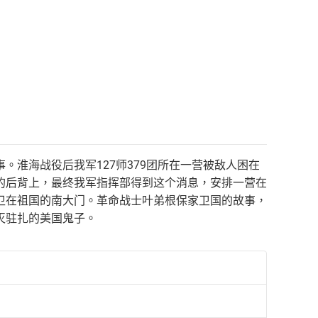
淮海战役后我军127师379团所在一营被敌人困在
的后背上，最终我军指挥部得到这个消息，安排一营在
卫在祖国的南大门。革命战士叶弟根保家卫国的故事，
灭驻扎的美国鬼子。