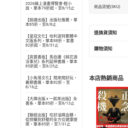
2026線上漫畫博覽會-輕小
商品貨號(SKU)
說，單本79折起，至8/15止
【臉譜出版】出版社推薦，單
本85折，至8/8止
退換貨須知
【皇冠文化】哈利波特繁體中
文版系列，單本88折，套書
82折起，至8/31止
購物須知
退換貨規定：
【高寶書版】馬伯庸《桃花源
(
一
)
依
消費
沒事兒》系列延伸書展，單本
內容或一經提
85折起，至8/25止
購書須知
定。
本店熱銷商品
【小角落文化】閱來閱好玩，
(
二
)
消費者
暑期書展，單本82折，至
且已下載
/
存
8/16止
挑選
商
退貨方式：您
Choose
【大牌出版 x 一起來出版】全
貨」，本店鋪
書系，單本85折，至8/13止
請注意，樂天
購書後，
【聯經出版】吃好油降血糖，
從控醣到舒壓的全方位健康提
案，單本85折，至7/31止