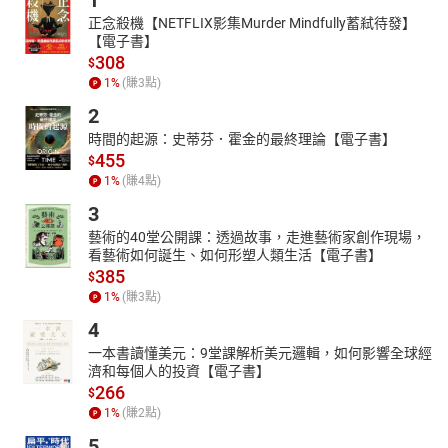
1
正念殺機【NETFLIX影集Murder Mindfully蓄弒待發】
【電子書】
308
$
1
%
(賺
3
點)
2
時間的起源：史蒂芬．霍金的最終理論【電子書】
455
$
1
%
(賺
4
點)
3
藝術的40堂公開課：透過故事，走進藝術家創作現場，
看藝術如何誕生、如何形塑人類生活【電子書】
385
$
1
%
(賺
3
點)
4
一本書讀懂美元：9堂課解析美元邏輯，如何影響全球經
濟和每個人的投資【電子書】
266
$
1
%
(賺
2
點)
5