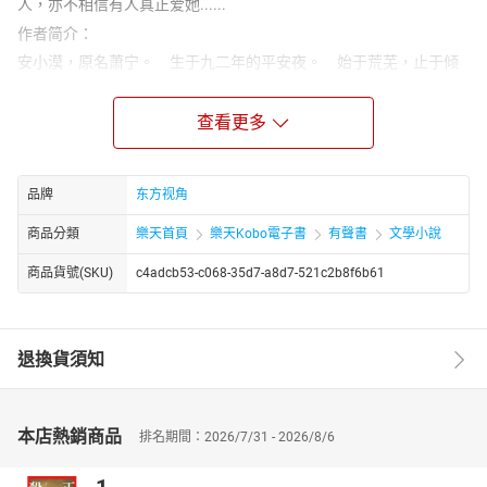
人，亦不相信有人真正爱她......
作者简介：
安小漠，原名萧宁。 生于九二年的平安夜。 始于荒芜，止于倾
诉。 倔强、极端、自闭、矛盾、怪异也善良。 一个人回望最初
温暖破碎的时光。 用几个词来概述现在的简单生活。 书、咖
查看更多
啡、音乐、文字、旅行、摄影、零食、睡眠、冷暖自知。 一直有
个坏习惯，总是低头匆匆行走，背大大的双肩包，一副永远像没睡
醒的模样。 与陌生人很言拙，与熟知的人又可以肆无忌惮地诉
品牌
东方视角
说。 固执地相信，不变的是初颜。 也相信，终有一天彼岸花
开，良人来。 04年末写文至今。 短文散见于《星光》《含羞
商品分類
樂天首頁
樂天Kobo電子書
有聲書
文學小說
草》《漫Girl》《火花》《80后》《简爱》等青春类杂志。 已出版
商品貨號(SKU)
c4adcb53-c068-35d7-a8d7-521c2b8f6b61
长篇《假若夏天不再纯白》。
退換貨須知
本店熱銷商品
排名期間：2026/7/31 - 2026/8/6