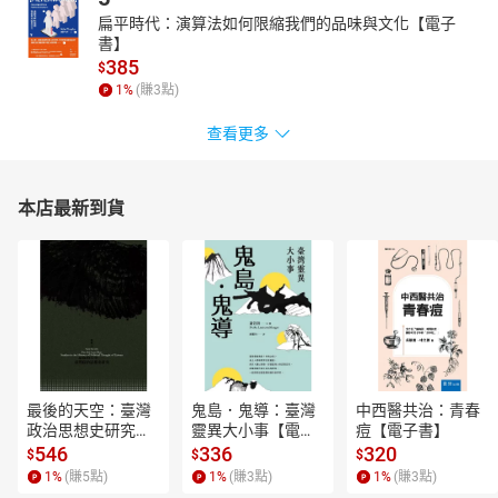
扁平時代：演算法如何限縮我們的品味與文化【電子
書】
385
$
1
%
(賺
3
點)
查看更多
本店最新到貨
最後的天空：臺灣
鬼島．鬼導：臺灣
中西醫共治：青春
政治思想史研究
靈異大小事【電子
痘【電子書】
【電子書】
書】
546
336
320
$
$
$
1
%
(賺
5
點)
1
%
(賺
3
點)
1
%
(賺
3
點)