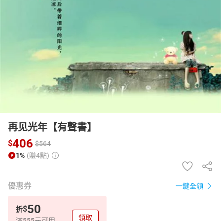
日本購物
電子/紙本書
HOT
再见光年【有聲書】
406
$
$
564
1%
(賺4點)
優惠券
一鍵全領
50
$
折
領取
滿555元可用