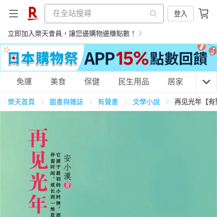
登入
立即加入樂天會員，讓您邊購物邊賺點數！
購物網分類
免運
美食
保健
民生用品
居家
3C
樂天首頁
圖書與雜誌
有聲書
文學小說
再见光年【有
天天免運
美食蛋糕
養生保健
民生用品
居家生活
3C家電
運動休閒
親子玩具
女裝
男裝
化妝保養
情趣用品