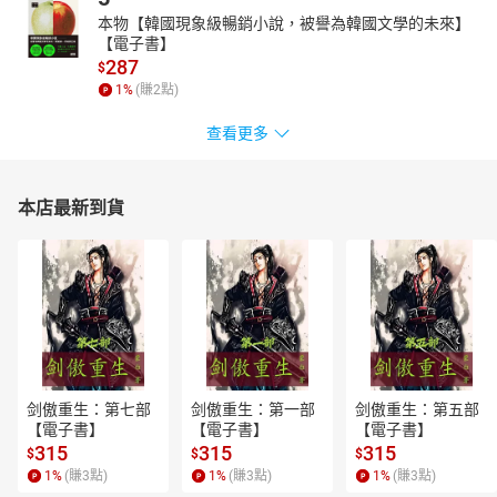
本物【韓國現象級暢銷小說，被譽為韓國文學的未來】
【電子書】
287
$
1
%
(賺
2
點)
查看更多
本店最新到貨
剑傲重生：第七部
剑傲重生：第一部
剑傲重生：第五部
【電子書】
【電子書】
【電子書】
315
315
315
$
$
$
1
%
(賺
3
點)
1
%
(賺
3
點)
1
%
(賺
3
點)