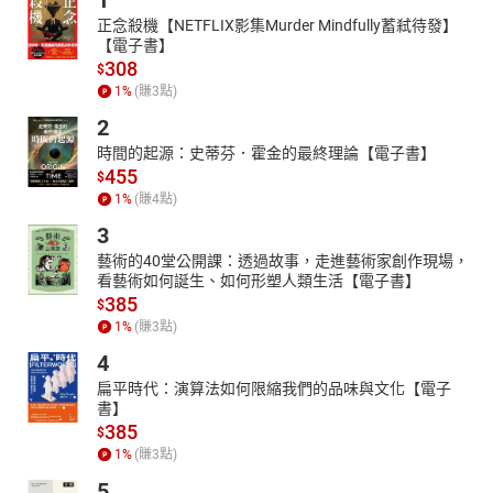
1
正念殺機【NETFLIX影集Murder Mindfully蓄弒待發】
【電子書】
308
$
1
%
(賺
3
點)
2
時間的起源：史蒂芬．霍金的最終理論【電子書】
455
$
1
%
(賺
4
點)
3
藝術的40堂公開課：透過故事，走進藝術家創作現場，
看藝術如何誕生、如何形塑人類生活【電子書】
385
$
1
%
(賺
3
點)
4
扁平時代：演算法如何限縮我們的品味與文化【電子
書】
385
$
1
%
(賺
3
點)
5