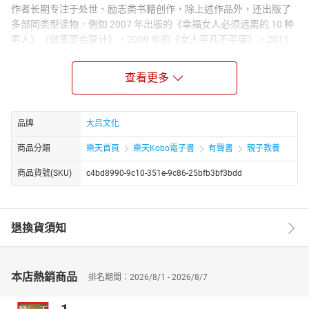
作者长期专注于处世、励志类书籍创作，除上述作品外，还出版了
多部同类型读物，例如 2007 年出版的《幸福女人必须远离的 10 种
男人》《做事要会算计》，2009 年的《女人平凡不平庸》，2011
年的《放下是快乐 拥有是幸福》《小成功靠手段大成功靠智慧》，
2015 年还推出了哲学类读物《用老子的智慧来生活》，作品多由中
查看更多
国财富出版社、农村读物出版社等出版，内容多围绕人际相处、个
人成长、生活智慧等大众关注的话题展开。
品牌
大吕文化
商品分類
樂天首頁
樂天Kobo電子書
有聲書
親子教養
商品貨號(SKU)
c4bd8990-9c10-351e-9c86-25bfb3bf3bdd
退換貨須知
本店熱銷商品
排名期間：2026/8/1 - 2026/8/7