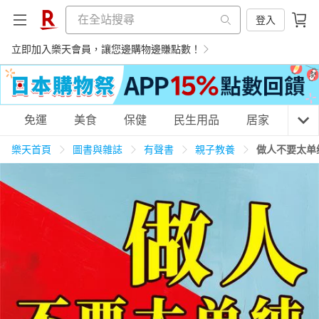
登入
立即加入樂天會員，讓您邊購物邊賺點數！
購物網分類
免運
美食
保健
民生用品
居家
3C
樂天首頁
圖書與雜誌
有聲書
親子教養
做人不要太单
天天免運
美食蛋糕
養生保健
民生用品
居家生活
3C家電
運動休閒
親子玩具
女裝
男裝
化妝保養
情趣用品