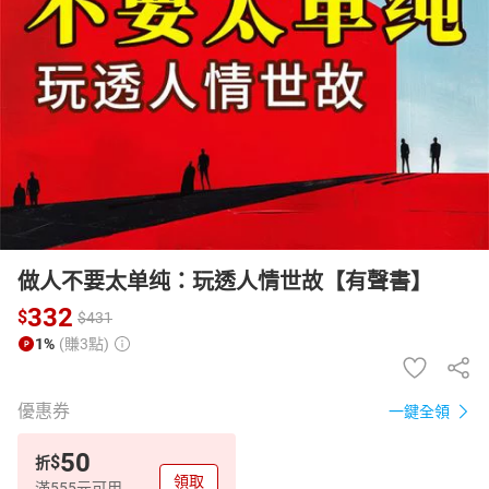
日本購物
電子/紙本書
HOT
做人不要太单纯：玩透人情世故【有聲書】
332
$
$
431
1%
(賺3點)
優惠券
一鍵全領
50
$
折
領取
滿555元可用