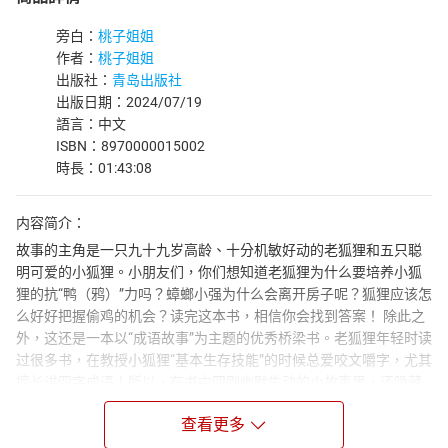
旁白：
桃子姐姐
作者：
桃子姐姐
出版社：
青岛出版社
出版日期：2024/07/19
語言：中文
ISBN：8970000015002
時長：01:43:08
内容简介：
故事的主角是一只九十九岁高龄、十分机敏好动的老狐狸和五只聪
明可爱的小狐狸。小朋友们，你们想知道老狐狸为什么要培养小狐
狸的抗“鸭（鸦）”力吗？蟑螂小强为什么会离开房子呢？狐狸应该怎
么好好把握偷鸡的机会？读完这本书，相信你会找到答案！ 除此之
外，这还是一本以“成语故事”为主题的优秀桥梁书。老狐狸年轻时读
过很多书，在教授小狐狸“基本生存技能”的时候总爱咬文嚼字，尤其
擅长讲四字成语！所以，在书中四则幽默生动的小故事里，还隐藏
着许许多多的成语呢！大家可以边读边找，比比看，谁找到的成语
查看更多
多，一起来参加“狐狸学堂大挑战”吧！