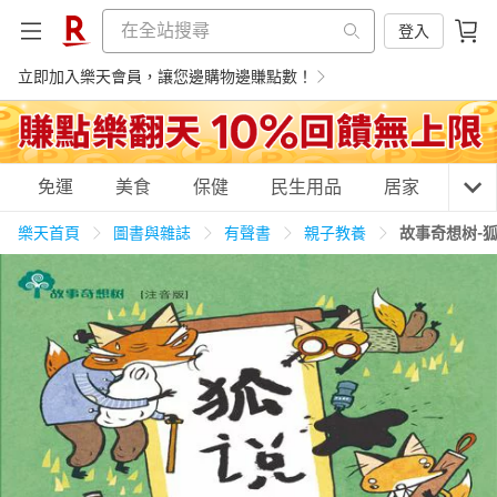
登入
立即加入樂天會員，讓您邊購物邊賺點數！
購物網分類
免運
美食
保健
民生用品
居家
3C
樂天首頁
圖書與雜誌
有聲書
親子教養
故事奇想树-
天天免運
美食蛋糕
養生保健
民生用品
居家生活
3C家電
運動休閒
親子玩具
女裝
男裝
化妝保養
情趣用品