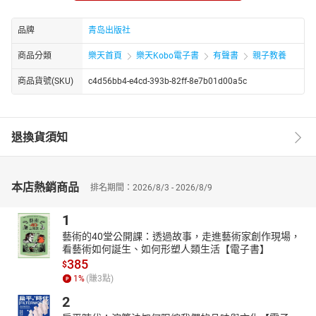
作者简介：
桃子姐姐
品牌
青岛出版社
商品分類
樂天首頁
樂天Kobo電子書
有聲書
親子教養
商品貨號(SKU)
c4d56bb4-e4cd-393b-82ff-8e7b01d00a5c
退換貨須知
本店熱銷商品
排名期間：2026/8/3 - 2026/8/9
1
藝術的40堂公開課：透過故事，走進藝術家創作現場，
看藝術如何誕生、如何形塑人類生活【電子書】
385
$
1
%
(賺
3
點)
2