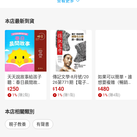
查看更多
本店最新到貨
天天說故事給孩子
傳記文學-8月號/20
如果可以簡單，誰
聽：春日晨間故事
26第771期【電子
想要複雜（暢銷經
【有聲書】
書】
典新編版）【電子
250
140
480
$
$
$
書】
1
%
(賺
2
點)
1
%
(賺
1
點)
1
%
(賺
4
點)
本店相關類別
親子教養
有聲書