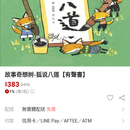
日本購物
電子/紙本書
HOT
故事奇想树-狐说八道【有聲書】
383
$
$
498
1%
(賺3點)
配送
無實體配送
免運
付款
信用卡／LINE Pay／AFTEE／ATM