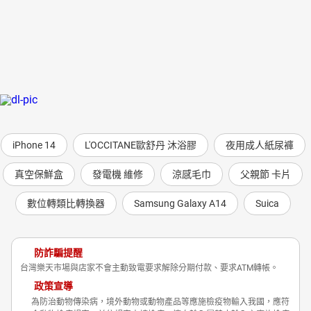
iPhone 14
L'OCCITANE歐舒丹 沐浴膠
夜用成人紙尿褲
真空保鮮盒
發電機 維修
涼感毛巾
父親節 卡片
數位轉類比轉換器
Samsung Galaxy A14
Suica
防詐騙提醒
台灣樂天市場與店家不會主動致電要求解除分期付款、要求ATM轉帳。
政策宣導
為防治動物傳染病，境外動物或動物產品等應施檢疫物輸入我國，應符