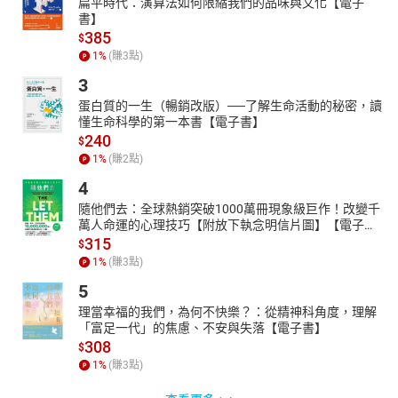
扁平時代：演算法如何限縮我們的品味與文化【電子
書】
385
$
1
%
(賺
3
點)
3
蛋白質的一生（暢銷改版）──了解生命活動的秘密，讀
懂生命科學的第一本書【電子書】
240
$
1
%
(賺
2
點)
4
隨他們去：全球熱銷突破1000萬冊現象級巨作！改變千
萬人命運的心理技巧【附放下執念明信片圖】【電子
書】
315
$
1
%
(賺
3
點)
5
理當幸福的我們，為何不快樂？：從精神科角度，理解
「富足一代」的焦慮、不安與失落【電子書】
308
$
1
%
(賺
3
點)