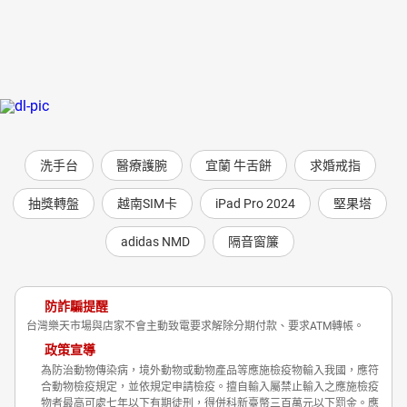
洗手台
醫療護腕
宜蘭 牛舌餅
求婚戒指
抽獎轉盤
越南SIM卡
iPad Pro 2024
堅果塔
adidas NMD
隔音窗簾
防詐騙提醒
台灣樂天市場與店家不會主動致電要求解除分期付款、要求ATM轉帳。
政策宣導
為防治動物傳染病，境外動物或動物產品等應施檢疫物輸入我國，應符
合動物檢疫規定，並依規定申請檢疫。擅自輸入屬禁止輸入之應施檢疫
物者最高可處七年以下有期徒刑，得併科新臺幣三百萬元以下罰金。應