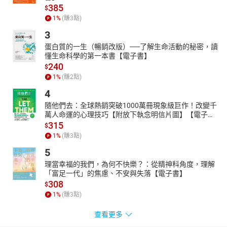
385
$
1
%
(賺
3
點)
3
蛋白質的一生（暢銷改版）──了解生命活動的秘密，讀
懂生命科學的第一本書【電子書】
240
$
1
%
(賺
2
點)
4
隨他們去：全球熱銷突破1000萬冊現象級巨作！改變千
萬人命運的心理技巧【附放下執念明信片圖】【電子
書】
315
$
1
%
(賺
3
點)
5
理當幸福的我們，為何不快樂？：從精神科角度，理解
「富足一代」的焦慮、不安與失落【電子書】
308
$
1
%
(賺
3
點)
查看更多