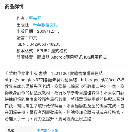
商品詳情
作者：
蔡先容
出版社：
千華數位文化
出版日期：2009/12/15
語言：中文
ISBN：3429863748205
檔案格式：EPUB2-流式格式
閱讀裝置：閱讀器, Android應用程式, iOS應用程式
千華數位文化出版 書號：1E311061實體書籍購買連結：
https://goo.gl/ezRZ7j各類考試介紹連結：http://goo.gl/Q3edo7補
教界首席名師蔡先容老師，為您精心編寫《行政學口訣》一書，為
你量身訂作的私塾式教材，為行政學參考書最佳範例！本書以口訣
快速記憶的角度來詮釋各章行政學，將精華重點圈選並搭配諧音與
口訣，幫助考生萃取行政學精要。本書從籌劃及至於編寫完成，旨
在洞燭先機，掌握考題變動趨勢，無論參加公職考試或在校進修，
若能人手一冊，實力之提升，將可邁向上榜之路。
品牌
千華數位文化