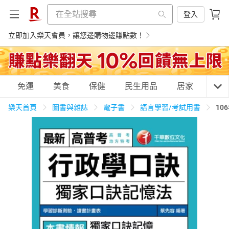
登入
立即加入樂天會員，讓您邊購物邊賺點數！
購物網分類
免運
美食
保健
民生用品
居家
3C
樂天首頁
圖書與雜誌
電子書
語言學習/考試用書
10
天天免運
美食蛋糕
養生保健
民生用品
居家生活
3C家電
運動休閒
親子玩具
女裝
男裝
化妝保養
情趣用品