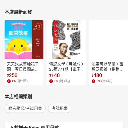
本店最新到貨
天天說故事給孩子
傳記文學-8月號/20
如果可以簡單，誰
聽：春日晨間故事
26第771期【電子
想要複雜（暢銷經
【有聲書】
書】
典新編版）【電子
250
140
480
$
$
$
書】
1
%
(賺
2
點)
1
%
(賺
1
點)
1
%
(賺
4
點)
本店相關類別
語言學習/考試用書
考試用書
下載樂天 Kobo 應用程式