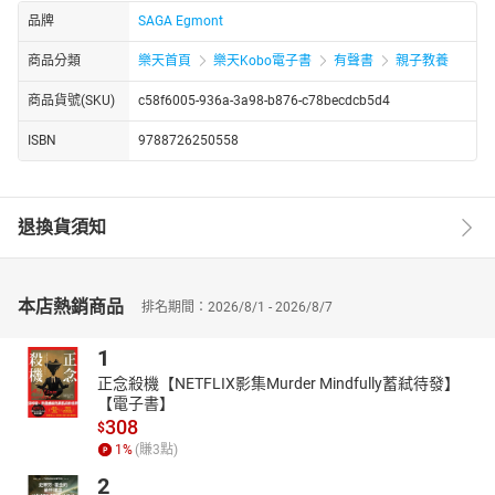
品牌
SAGA Egmont
商品分類
樂天首頁
樂天Kobo電子書
有聲書
親子教養
商品貨號(SKU)
c58f6005-936a-3a98-b876-c78becdcb5d4
ISBN
9788726250558
退換貨須知
本店熱銷商品
排名期間：2026/8/1 - 2026/8/7
1
正念殺機【NETFLIX影集Murder Mindfully蓄弒待發】
【電子書】
308
$
1
%
(賺
3
點)
2