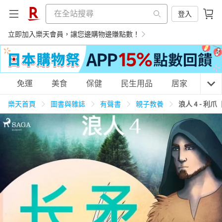
登入
立即加入樂天會員，讓您邊購物邊賺點數！
購物網分類
免運
美食
保健
民生用品
居家
3C
樂天首頁
圖書與雜誌
有聲書
親子教養
浪人 4 - 利
天天免運
美食蛋糕
養生保健
民生用品
居家生活
3C家電
運動休閒
親子玩具
女裝
男裝
化妝保養
情趣用品