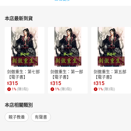
本店最新到貨
剑傲重生：第七部
剑傲重生：第一部
剑傲重生：第五部
【電子書】
【電子書】
【電子書】
315
315
315
$
$
$
1
%
(賺
3
點)
1
%
(賺
3
點)
1
%
(賺
3
點)
本店相關類別
親子教養
有聲書