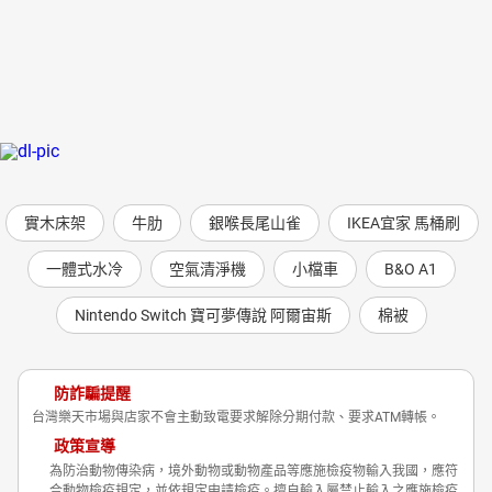
實木床架
牛肋
銀喉長尾山雀
IKEA宜家 馬桶刷
一體式水冷
空氣清淨機
小檔車
B&O A1
Nintendo Switch 寶可夢傳說 阿爾宙斯
棉被
防詐騙提醒
台灣樂天市場與店家不會主動致電要求解除分期付款、要求ATM轉帳。
政策宣導
為防治動物傳染病，境外動物或動物產品等應施檢疫物輸入我國，應符
合動物檢疫規定，並依規定申請檢疫。擅自輸入屬禁止輸入之應施檢疫