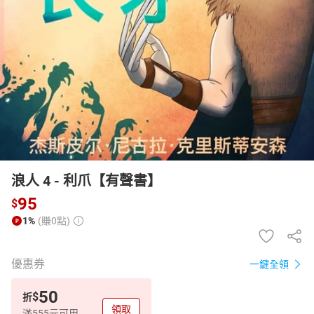
日本購物
電子/紙本書
HOT
浪人 4 - 利爪【有聲書】
95
$
1%
(賺0點)
優惠券
一鍵全領
50
$
折
領取
滿555元可用