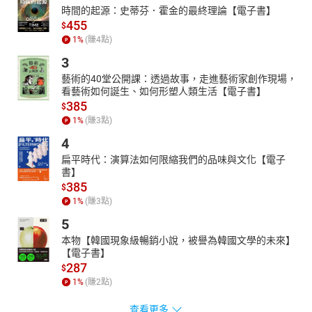
時間的起源：史蒂芬．霍金的最終理論【電子書】
455
$
1
%
(賺
4
點)
3
藝術的40堂公開課：透過故事，走進藝術家創作現場，
看藝術如何誕生、如何形塑人類生活【電子書】
385
$
1
%
(賺
3
點)
4
扁平時代：演算法如何限縮我們的品味與文化【電子
書】
385
$
1
%
(賺
3
點)
5
本物【韓國現象級暢銷小說，被譽為韓國文學的未來】
【電子書】
287
$
1
%
(賺
2
點)
查看更多