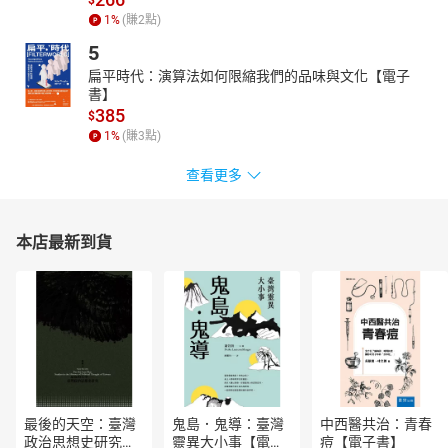
$
1
%
(賺
2
點)
5
扁平時代：演算法如何限縮我們的品味與文化【電子
書】
385
$
1
%
(賺
3
點)
查看更多
本店最新到貨
最後的天空：臺灣
鬼島．鬼導：臺灣
中西醫共治：青春
政治思想史研究
靈異大小事【電子
痘【電子書】