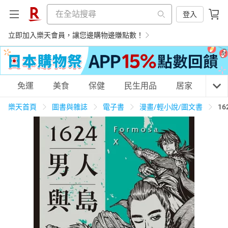
登入
立即加入樂天會員，讓您邊購物邊賺點數！
購物網分類
免運
美食
保健
民生用品
居家
3C
樂天首頁
圖書與雜誌
電子書
漫畫/輕小說/圖文書
1
天天免運
美食蛋糕
養生保健
民生用品
居家生活
3C家電
運動休閒
親子玩具
女裝
男裝
化妝保養
情趣用品