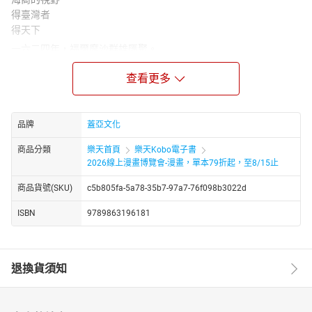
得臺灣者
得天下
一六二四年，福爾摩沙群雄匯聚。
李旦、顏思齊、鄭芝龍、
查看更多
日本人濱田彌兵衞、
荷蘭東印度公司宋克博士、利邦上尉……
男人們的對決，
將島的命運推向新的篇章！
品牌
蓋亞文化
近五十位歷史人物登場
商品分類
樂天首頁
樂天Kobo電子書
繼《國姓來襲》後又一臺灣史漫畫力作
2026線上漫畫博覽會-漫畫，單本79折起，至8/15止
17世紀，大航海時代。為了東方商品，各方人馬渡海而來。
商品貨號(SKU)
c5b805fa-5a78-35b7-97a7-76f098b3022d
在這場海權爭霸中，李旦，一個總是帶著笑容的男人，突破大明海
禁，建立武裝船團，招攬顏思齊、鄭芝龍等人，成為縱橫東西方勢
ISBN
9789863196181
力的海上巨頭，被歐洲人尊稱為「中國甲必丹（Captain）」。
而他的終極目標，是建立一個不受任何勢力拘束，只屬於海商的貿
易天堂。
退換貨須知
就在此時，世界邊緣的小小島嶼，漢人的化外之地——臺灣，映入各
方勢力的眼中。1624年，李旦、顏思齊、鄭芝龍、日本人濱田彌兵
衞、荷蘭東印度公司宋克博士、利邦上尉……福爾摩沙群雄匯聚。合