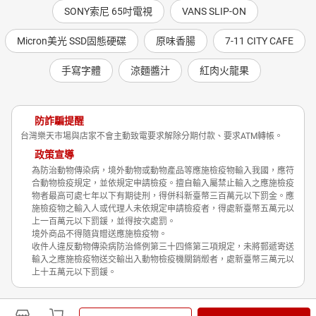
SONY索尼 65吋電視
VANS SLIP-ON
Micron美光 SSD固態硬碟
原味香腸
7-11 CITY CAFE
手寫字體
涼麵醬汁
紅肉火龍果
防詐騙提醒
台灣樂天市場與店家不會主動致電要求解除分期付款、要求ATM轉帳。
政策宣導
為防治動物傳染病，境外動物或動物產品等應施檢疫物輸入我國，應符
合動物檢疫規定，並依規定申請檢疫。擅自輸入屬禁止輸入之應施檢疫
物者最高可處七年以下有期徒刑，得併科新臺幣三百萬元以下罰金。應
施檢疫物之輸入人或代理人未依規定申請檢疫者，得處新臺幣五萬元以
上一百萬元以下罰鍰，並得按次處罰。
境外商品不得隨貨贈送應施檢疫物。
收件人違反動物傳染病防治條例第三十四條第三項規定，未將郵遞寄送
輸入之應施檢疫物送交輸出入動物檢疫機關銷燬者，處新臺幣三萬元以
上十五萬元以下罰鍰。
Shopping is Entertainment!