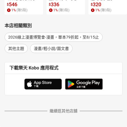
【電子書】
書】
546
336
320
$
$
$
1
%
(賺
5
點)
1
%
(賺
3
點)
1
%
(賺
3
點)
本店相關類別
2026線上漫畫博覽會-漫畫，單本79折起，至8/15止
其他主題
漫畫/輕小說/圖文書
下載樂天 Kobo 應用程式
繼續逛其他店舖