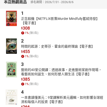
作與爭逐，野望與夢想，男人們的對決，將島的命運推向新的篇
本店熱銷商品
排名期間：2026/7/31 - 2026/8/6
章，為往後風雲擾動的臺灣歷史，揭開序幕。
1
作者考據多方史料，以東方海上霸主李旦的一生為中心，靈活詮釋
東印度海上近五十位歷史人物，更帶出大航海時代盛景。
正念殺機【NETFLIX影集Murder Mindfully蓄弒待發】
【電子書】
海上談判、甲板肉搏，以貿易之名，行劫掠之實。席捲全世界的海
308
$
商爭霸，就此展開！
1
%
(賺
3
點)
2
時間的起源：史蒂芬．霍金的最終理論【電子書】
455
$
1
%
(賺
4
點)
3
藝術的40堂公開課：透過故事，走進藝術家創作現場，
看藝術如何誕生、如何形塑人類生活【電子書】
385
$
1
%
(賺
3
點)
4
一本書讀懂美元：9堂課解析美元邏輯，如何影響全球經
濟和每個人的投資【電子書】
266