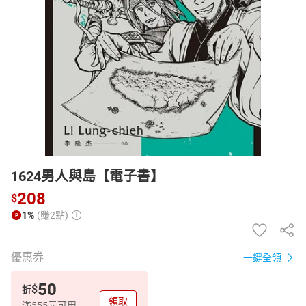
日本購物
電子/紙本書
HOT
1624男人與島【電子書】
208
$
1%
(賺2點)
優惠券
一鍵全領
50
$
折
領取
滿555元可用