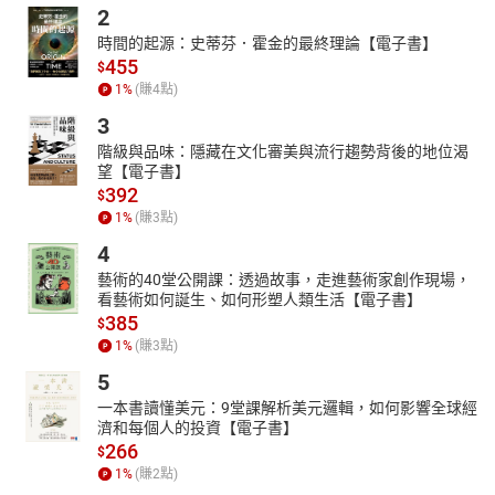
2
時間的起源：史蒂芬．霍金的最終理論【電子書】
455
$
1
%
(賺
4
點)
3
階級與品味：隱藏在文化審美與流行趨勢背後的地位渴
望【電子書】
392
$
1
%
(賺
3
點)
4
藝術的40堂公開課：透過故事，走進藝術家創作現場，
看藝術如何誕生、如何形塑人類生活【電子書】
385
$
1
%
(賺
3
點)
5
一本書讀懂美元：9堂課解析美元邏輯，如何影響全球經
濟和每個人的投資【電子書】
266
$
1
%
(賺
2
點)