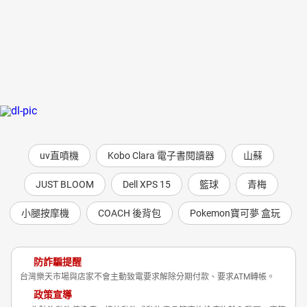
uv直噴機
Kobo Clara 電子書閱讀器
山蘇
JUST BLOOM
Dell XPS 15
籃球
青梅
小腿按摩機
COACH 後背包
Pokemon寶可夢 盒玩
防詐騙提醒
台灣樂天市場與店家不會主動致電要求解除分期付款、要求ATM轉帳。
政策宣導