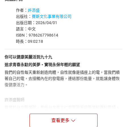
作者：
許添盛
出版社：
賽斯文化事業有限公司
出版日期：2026/04/01
語言：中文
ISBN：9786267798614
時長：09:02:18
你可以健康美麗活到九十九
追求青春永駐的美夢‧實現永保年輕的願望
我們的自性每天重新創造肉體，自性就像是插座上的電，當我們順
著自己的電，去接觸內在的發電廠，連結那份能量，就能讓身體恢
復健康活力。
許添盛醫師
畢業於台北醫學院，曾任台北市立仁愛醫院家庭醫學科專科醫師。
為了更瞭解人類心靈對身體的影響，於是轉入精神科領域，曾任職
台北市立療養院精神科、台北縣立醫院身心科主任。現任賽斯身心
查看更多
靈診所院長、賽斯文化發行人、財團法人新時代賽斯教育基金會董