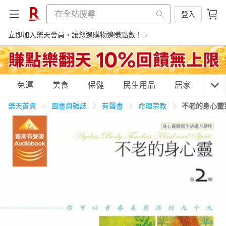
登入
立即加入樂天會員，讓您邊購物邊賺點數！
購物網分類
免運
美食
保健
民生用品
居家
3C
樂天首頁
圖書與雜誌
有聲書
命理宗教
不老的身心靈
天天免運
美食蛋糕
養生保健
民生用品
居家生活
3C家電
運動休閒
親子玩具
女裝
男裝
化妝保養
情趣用品