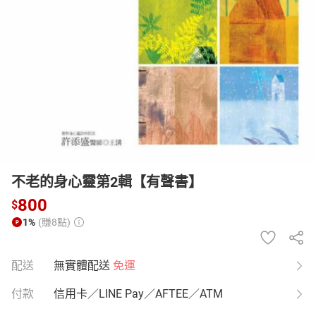
日本購物
電子/紙本書
HOT
不老的身心靈第2輯【有聲書】
800
$
1%
(賺8點)
配送
無實體配送
免運
付款
信用卡／LINE Pay／AFTEE／ATM