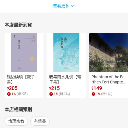
查看更多
本店最新到貨
钱边续琐【電子
我与南水北调【電
Phantom of the Ea
書】
子書】
rthen Fort Chapter
 4【有聲書】
205
215
149
$
$
$
1
%
(賺
2
點)
1
%
(賺
2
點)
1
%
(賺
1
點)
本店相關類別
命理宗教
有聲書