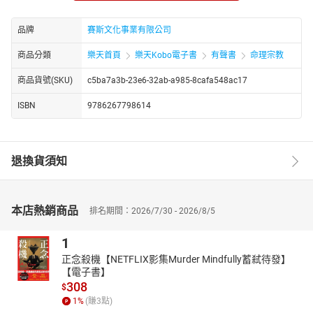
事長。喜愛寫作及禪修，曾為聯合報心靈版、中國時報家庭版、大
成報心靈推手版、自由時報家庭版及中國時報醫藥版專欄作家。
品牌
賽斯文化事業有限公司
商品分類
樂天首頁
樂天Kobo電子書
有聲書
命理宗教
許醫師鑽研新時代思想十數年，尤偏愛賽斯；同時從事身心靈整體
商品貨號(SKU)
c5ba7a3b-23e6-32ab-a985-8cafa548ac17
健康研究，對於癌症的治療及預防復發有獨到心得。擅長以理論配
合生活實例及臨床案例，以深入淺出的方式，多年來在中華新時代
ISBN
9786267798614
協會講授「賽斯心法」，成立「身心靈健康成長團體」、「美麗人
生癌症病患成長團體」、「賽斯學院」及「賽斯心法修鍊班」，並
應邀至全國各縣市、香港、馬來西亞、美加等地，舉辦數百人大型
講座，場場爆滿，佳評如潮。
退換貨須知
為服務更多的社會大眾，許醫師於2007年成立賽斯文化，2008年成
本店熱銷商品
立新時代賽斯教育基金會及賽斯身心靈診所，希望藉由個人身心靈
排名期間：2026/7/30 - 2026/8/5
的成長及生活方面的正面轉變，來達到追求自性的引導、開發內在
1
的智慧。讓人們真正明白疾病乃是自內在心靈的扭曲及衝突，並藉
著自我學習及開悟，引導人們走向內在的朝聖之旅。
正念殺機【NETFLIX影集Murder Mindfully蓄弒待發】
【電子書】
308
$
1
%
(賺
3
點)