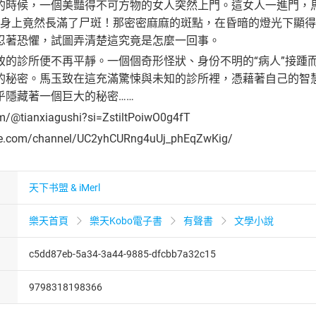
的時候，一個美豔得不可方物的女人突然上門。這女人一進門，
的身上竟然長滿了尸斑！那密密麻麻的斑點，在昏暗的燈光下顯
忍著恐懼，試圖弄清楚這究竟是怎麼一回事。
致的診所便不再平靜。一個個奇形怪狀、身份不明的“病人”接踵
的秘密。馬玉致在這充滿驚悚與未知的診所裡，憑藉著自己的智
乎隱藏著一個巨大的秘密……
om/@tianxiagushi?si=ZstiltPoiwO0g4fT
be.com/channel/UC2yhCURng4uUj_phEqZwKig/
天下书盟 & iMerl
樂天首頁
樂天Kobo電子書
有聲書
文學小說
c5dd87eb-5a34-3a44-9885-dfcbb7a32c15
9798318198366