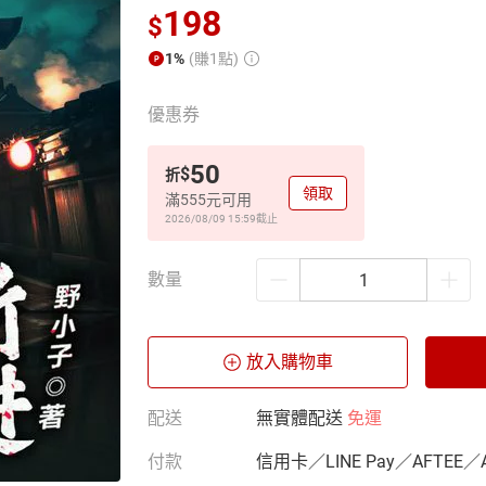
198
$
1%
(賺1點)
優惠券
50
$
折
領取
滿555元可用
2026/08/09 15:59
截止
數量
放入購物車
配送
無實體配送
免運
付款
信用卡／LINE Pay／AFTEE／