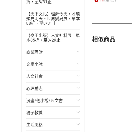
1
%
(賺
1
點)
折，至8/31止
【天下文化】理解今天，才能
預見明天。世界變局展，單本
88折，至8/31止
【麥田出版】人文社科展，單
相似商品
本85折，至8/29止
商業理財
文學小說
投資理財
人文社會
經濟/趨勢
歐美文學
心理勵志
財務/金融
日本文學
國際關係
漫畫/輕小說/圖文書
管理/領導
韓國文學
政治
心靈成長/情緒
親子教養
職場工作術
華文文學
社會科學
人際關係
輕小說
生活風格
成功法
經典文學
台灣/中國歷史
兩性關係
奇幻/科幻
教育現場