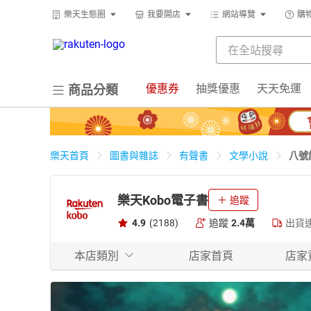
樂天生態圈
我要開店
網站導覽
購
優惠券
抽獎優惠
天天免運
商品分類
八號
樂天首頁
圖書與雜誌
有聲書
文學小說
樂天Kobo電子書
追蹤
4.9
(2188)
追蹤
2.4萬
出貨
本店類別
店家首頁
店家