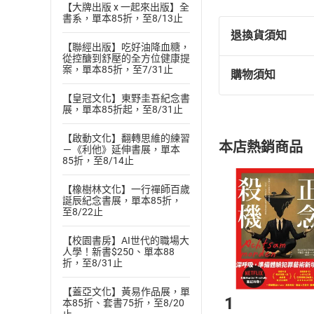
【大牌出版 x 一起來出版】全
書系，單本85折，至8/13止
退換貨須知
【聯經出版】吃好油降血糖，
從控醣到舒壓的全方位健康提
案，單本85折，至7/31止
購物須知
退換貨規定：
(
一
)
依
消費
【皇冠文化】東野圭吾紀念書
展，單本85折起，至8/31止
內容或一經提
購書須知
定。
【啟動文化】翻轉思維的練習
本店熱銷商品
－《利他》延伸書展，單本
(
二
)
消費者
85折，至8/14止
且已下載
/
存
挑選
商
退貨方式：您
【橡樹林文化】一行禪師百歲
Choose
誕辰紀念書展，單本85折，
貨」，本店鋪
至8/22止
請注意，樂天
購書後，
【校園書房】AI世代的職場大
人學！新書$250、單本88
折，至8/31止
Step1
【蓋亞文化】黃易作品展，單
1
本85折、套書75折，至8/20