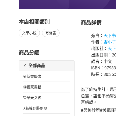
本店相關類別
商品詳情
文學小說
有聲書
旁白：
天下书
作者：
野小子
出版社：
天下书
商品分類
出版日期：202
語言：中文
全部商品
ISBN：97983
時長：30:35:
🎯新書優惠
🉐獨家書籍
為了維持生計，馬
色變，誰也不願靠
💘樂天女孩
否錯誤。
⚡版權即將到期
#恐怖診所#美豔怪