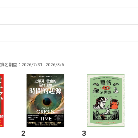
者保護法
第
19
條第
1
項後段
暨
通訊交易解除權合理例外情事適用
供即為完成之線上服務，經消費者事先同意始提供。」 之商品
排名期間：2026/7/31 - 2026/8/6
訂購本店鋪之商品即代表知悉本店鋪所銷售之商品為電子書，屬
取電子書，不得請求退貨退款。
品
放入
購物車
登入
帳號
欲取消訂單或辦理退貨時，請登入樂天市場，並於「我的訂單」
Shopping cart
Login
將依您的申請進行審核，待審核通過後將為您辦理退款事宜。
市場須以整筆訂單為單位進行取消/退貨，恕無法以單支商品取消
如何開始使用？
.選擇閱讀載具
Step2.
2
3