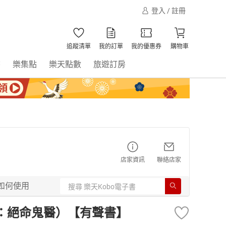
登入 / 註冊
追蹤清單
我的訂單
我的優惠券
購物車
書
樂集點
樂天點數
旅遊訂房
店家資訊
聯絡店家
如何使用
：絕命鬼醫）【有聲書】