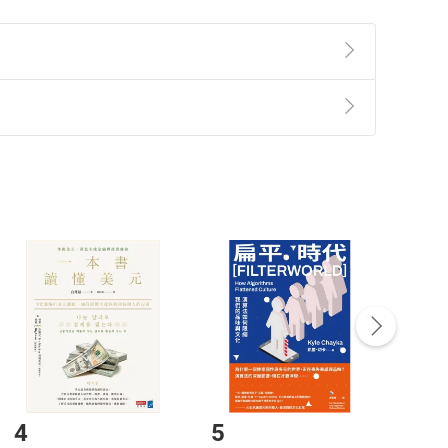
準則
第
2
條第
5
款之規定，「非以有形媒介提供之數位
，不適用消保法第
19
條第
1
項七日內無條件退貨之規
非以有形媒介提供之數位內容，消費者同意若訂購後
付款
方式
完成
訂單
中點選「瀏覽訂單明細」
>
「申請取消訂單
/
退
Payment
Complete
/退貨。
登入帳號，下載書籍後看書
4
5
6