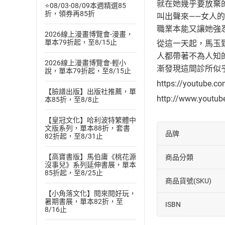
就在她幾乎要放棄
⭐08/03-08/09本週精選85
折，領券再85折
叫出聲來——女人
職業本能又讓她強
2026線上漫畫博覽會-漫畫，
單本79折起，至8/15止
從這一天起，馬玉
人都帶著不為人知
2026線上漫畫博覽會-輕小
漸發現這間診所似
說，單本79折起，至8/15止
https://youtube.c
【臉譜出版】出版社推薦，單
http://www.youtu
本85折，至8/8止
【皇冠文化】哈利波特繁體中
文版系列，單本88折，套書
品牌
82折起，至8/31止
【高寶書版】馬伯庸《桃花源
商品分類
沒事兒》系列延伸書展，單本
85折起，至8/25止
商品貨號(SKU)
【小角落文化】閱來閱好玩，
暑期書展，單本82折，至
ISBN
8/16止