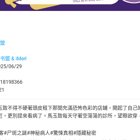
盟
盟 & iMerl
5/06/29
18198366
21
玉致不得不硬著頭皮租下那間充滿恐怖色彩的店鋪，開起了自己
近，更別提來看病了。馬玉致每天守著空蕩蕩的診所，望眼欲穿
客#尸斑之謎#神秘病人#驚悚真相#隱藏秘密