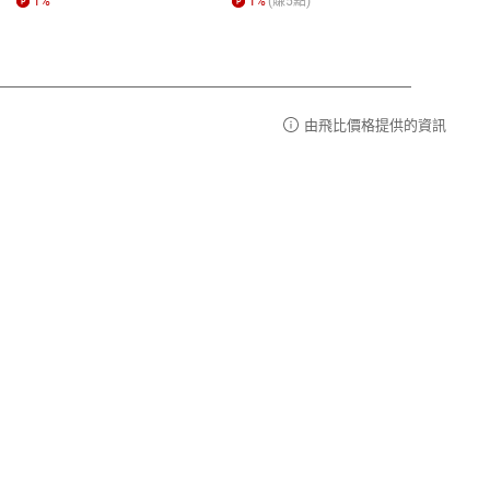
1
%
1
%
(賺
5
點)
1
%
由飛比價格提供的資訊