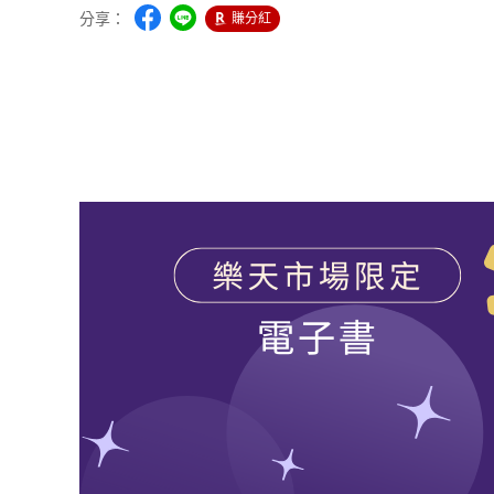
分享：
賺分紅