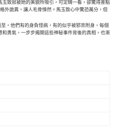
馬玉致就被她的美貌所吸引，可定睛一看，卻驚得差點
得格外詭異，讓人毛骨悚然。馬玉致心中驚恐萬分，但
而至，他們有的身負怪病，有的似乎被邪祟附身，每個
慧和勇氣，一步步揭開這些神秘事件背後的真相，也漸