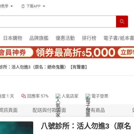
物教學
下載APP
日本購物
品牌旗艦
優惠活動
排行榜
電子書/紙本
診所：活人勿進3（原名：絕命鬼醫）【有聲書】
速度
1 天
回應率
57%
人氣店家
電子發票
資訊頁面
配送與付款頁面
所有商品
八號診所：活人勿進3（原名