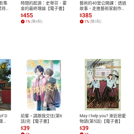
X影集
時間的起源：史蒂芬．霍
藝術的40堂公開課：透過
蓄弒待
金的最終理論【電子書】
故事，走進藝術家創作現
場，看藝術如何誕生、如
455
385
$
$
何形塑人類生活【電子
1
%
(賺
4
點)
1
%
(賺
3
點)
書】
式
退換貨規範
、LINE PAY、AFTEE
本店是否提供消費者保護法七日猶
之權利，遽消費者保護法及通訊交
of D
前輩，請跟我交往(第6
May I help you? 漸近戀愛
除權合理例外情事適用準則，依商
有聲
話)完【電子書】
物語(第5話)【電子書】
質各有不同規定。詳細退換貨說明
39
39
$
$