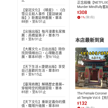
止
正念殺機【NETFLI
Murder Mindfully
【皇冠文化】《曉星》、《白
發】【電子書】
308
$
雪公主殺人事件【童話破滅
1
%
(賺
3
點)
版】》新書延伸書展，單本
88折，至8/31止
【尖端出版】每月漫畫名家推
薦：高橋留美子，單本75
折，至8/31止
本店最新到貨
【大雁文化 x 日出出版】陪你
找到情緒出口，心理勵志書
展，單本85折，至9/10止
【天下生活 x 康健出版】享受
自己喜歡的生活，單本85
付款方
折，至9/15止
ATM轉帳、信用卡
【臺灣商務】解碼歷史書展~
穿梭時空的閱讀冒險，單本
85折，至8/31止
The Female Coroner 
ali Temple Vol.6【
【天下文化】重新定義你的價
書】
132
$
值，職場升級展，單本88