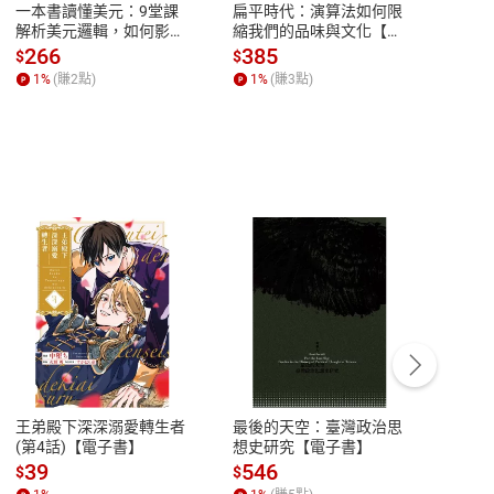
一本書讀懂美元：9堂課
扁平時代：演算法如何限
本物
解析美元邏輯，如何影響
縮我們的品味與文化【電
說，
全球經濟和每個人的投資
子書】
來】
266
385
28
$
$
$
【電子書】
1
%
(賺
2
點)
1
%
(賺
3
點)
1
%
客服資訊
豫期
服務時間：週一到週五 10:00-12:00、
易解
13:00-17:00 (國定假日及例假日休息)
王弟殿下深深溺愛轉生者
最後的天空：臺灣政治思
鬼島
品性
客服電話：0080-1857077
(第4話)【電子書】
想史研究【電子書】
小事
請參
客服信箱：
聯絡店家
39
546
33
$
$
$