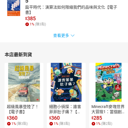
5
能錯過，一踩上就超長腿而且隨便穿搭都時髦，Nike、New
扁平時代：演算法如何限縮我們的品味與文化【電子
Balance、愛迪達、PUMA、Converse每雙都令人心動不已，趕緊也
書】
選一雙入手！
385
$
2021聖誕交換禮物首選推薦！
1
%
(賺
3
點)
護手霜、香氛蠟燭......，這幾樣榮登女生最想收到的禮物NO.1寶座
查看更多
又到了年底充滿節慶氛圍的日子，還在煩惱今年交換禮物要送什麼
好嗎？除了聖誕倒數月曆，這次更幫大家分類出香氛類的禮物首
選，女生們收到絕對開心！現在就來看看有哪些推薦清單吧～
本店最新到貨
超級風暴登陸了！
細胞小偵探：誰害
Minecraft麥塊世界
【電子書】
菲菲肚子痛？【電
大冒險1：當個創世
子書】
神！【電子書】
360
360
285
$
$
$
1
%
(賺
3
點)
1
%
(賺
3
點)
1
%
(賺
2
點)