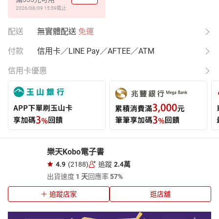
2026/08/09 15:59
截止
配送
無實體配送
免運
付款
信用卡／LINE Pay／AFTEE／ATM
信用卡優惠
樂天Kobo電子書
4.9
(2188)
追蹤
2.4萬
出貨速度
1 天
回應率
57%
追蹤店家
逛店舖