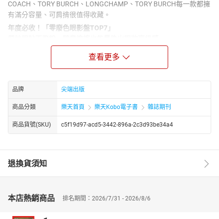
COACH、TORY BURCH、LONGCHAMP、TORY BURCH每一款都擁
有滿分容量、可肩揹很值得收藏。
年度必收！「零廢色眼影盤TOP7」
質地服貼不飛粉、隨意塗擦也能暈染出眼妝高級感
一盒好用的眼影盤，質地要貼合、顯色要漂亮，市面上這麼多眼影
查看更多
盤，到底該怎麼挑？別擔心，LOOKin編輯們全拿出了自己近期最愛
用的壓箱寶，每盒都顯色完美、無廢色，快來看看必買的眼影盤到
底有哪些？
品牌
尖端出版
2022名牌包三萬起收！
商品分類
樂天首頁
樂天Kobo電子書
雜誌期刊
LV、Dior、Gucci話題款價格容量整理！放得下手機皮夾超完美！
到了年末能買一款精品包犒賞自己是多麼幸福的事啊～但要花好幾
商品貨號(SKU)
c5f19d97-acd5-3442-896a-2c3d93be34a4
萬的預算前都會掙扎許久無法下定決心該買哪一款，本次就整理了
７款2022熱話題的人氣精品包，無論是新包型、新色或全新設計，
都是以各大品牌的經典元素打造而成，買這幾款絕對不會後悔的！
退換貨須知
NT百元價！男女都愛「生活實用系」聖誕交換禮物TOP10推薦！
香氛、3C、質感生活用品全攻略
聖誕節即將到來，在年末聚會中最能掀起高潮的絕對是「交換禮
本店熱銷商品
排名期間：2026/7/31 - 2026/8/6
物」這一環節，但在不確定誰會收到的狀態下，該挑選什麼禮物能
讓自己買得開心、收到的人絕對滿意，也不超出預算呢？由編輯精