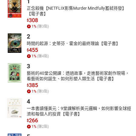
1
選出10款千元以下「超質感生活實用系」交換禮物清單，今年別再
正念殺機【NETFLIX影集Murder Mindfully蓄弒待發】
為了禮物苦惱，從中挑選看看吧！
【電子書】
送女友不出錯『聖誕/生日禮物』千元~一萬禮物推薦Top11！
308
$
耳機、皮夾、戒指...實用滿分！
1
%
(賺
3
點)
即將來臨的聖誕節、情人節，各種浪漫的節日都令人好期待唷！女
2
孩心中默默許願的禮物就是這些！不只情侶間的浪漫節日，集結了
時間的起源：史蒂芬．霍金的最終理論【電子書】
精品小物、皮夾、卡夾，以及實用的3C單品，如耳機、電子書、投
455
$
影機等等，也非常適合作為生日禮物的選項呢，無論是買給自己或
1
%
(賺
4
點)
送人都極具品味。
3
訂位率最爆！「人氣燒肉店TOP4」
王品肉次方、燒肉中山、老乾杯、虎三同，必點菜單價格整理
藝術的40堂公開課：透過故事，走進藝術家創作現場，
看藝術如何誕生、如何形塑人類生活【電子書】
台灣人一年四季都愛吃烤肉，各家燒肉餐廳門外也總是大排長龍，
385
$
稍微有點人氣的店家甚至都要提前兩周訂位才能吃到，由此可以看
1
%
(賺
3
點)
出燒肉餐廳有多夯！這次精選出最受LOOKin讀者歡迎的四間燒肉
4
店，比一比他們的人氣菜單以及每人平均消費價格，看看哪一間最
對妳的胃！
一本書讀懂美元：9堂課解析美元邏輯，如何影響全球經
濟和每個人的投資【電子書】
2022爆款球鞋推薦！
266
$
New Balance 237、Nike、愛迪達厚底超長腿必須收！
1
%
(賺
2
點)
球鞋不嫌多！在即將到來的2022年，多款球鞋、運動鞋型號絕對不