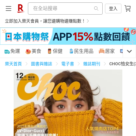
登入
立即加入樂天會員，讓您邊購物邊賺點數！
購物網分類
免運
美食
保健
民生用品
居家
3C
樂天首頁
圖書與雜誌
電子書
雜誌期刊
CHOC恰女生(
天天免運
美食蛋糕
養生保健
民生用品
居家生活
3C家電
運動休閒
親子玩具
女裝
男裝
化妝保養
情趣用品