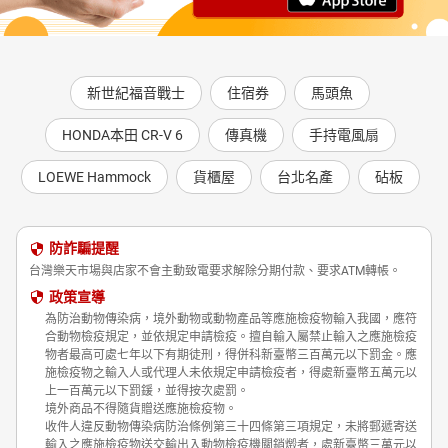
新世紀福音戰士
住宿券
馬頭魚
HONDA本田 CR-V 6
傳真機
手持電風扇
LOEWE Hammock
貨櫃屋
台北名產
砧板
防詐騙提醒
台灣樂天市場與店家不會主動致電要求解除分期付款、要求ATM轉帳。
政策宣導
為防治動物傳染病，境外動物或動物產品等應施檢疫物輸入我國，應符
合動物檢疫規定，並依規定申請檢疫。擅自輸入屬禁止輸入之應施檢疫
物者最高可處七年以下有期徒刑，得併科新臺幣三百萬元以下罰金。應
施檢疫物之輸入人或代理人未依規定申請檢疫者，得處新臺幣五萬元以
上一百萬元以下罰鍰，並得按次處罰。
境外商品不得隨貨贈送應施檢疫物。
收件人違反動物傳染病防治條例第三十四條第三項規定，未將郵遞寄送
輸入之應施檢疫物送交輸出入動物檢疫機關銷燬者，處新臺幣三萬元以