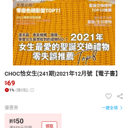
日本購物
電子/紙本書
HOT
CHOC恰女生(241期)2021年12月號【電子書】
69
$
1%
(賺0點)
優惠券
一鍵全領
50
$
折
領取
滿555元可用