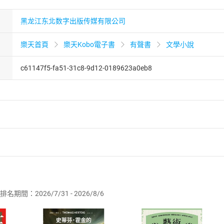
黑龙江东北数字出版传媒有限公司
樂天首頁
樂天Kobo電子書
有聲書
文學小說
c61147f5-fa51-31c8-9d12-0189623a0eb8
者保護法
第
19
條第
1
項後段
暨
通訊交易解除權合理例外情事適用
供即為完成之線上服務，經消費者事先同意始提供。」 之商品
排名期間：2026/7/31 - 2026/8/6
訂購本店鋪之商品即代表知悉本店鋪所銷售之商品為電子書，屬
取電子書，不得請求退貨退款。
品
放入
購物車
登入
帳號
欲取消訂單或辦理退貨時，請登入樂天市場，並於「我的訂單」