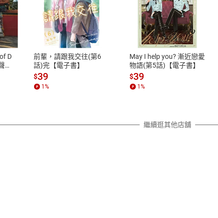
式
退換貨規範
、LINE PAY、AFTEE
本店是否提供消費者保護法七日猶
之權利，遽消費者保護法及通訊交
of D
前輩，請跟我交往(第6
May I help you? 漸近戀愛
除權合理例外情事適用準則，依商
有聲
話)完【電子書】
物語(第5話)【電子書】
質各有不同規定。詳細退換貨說明
39
39
$
$
照各商品說明。
1
%
1
%
詳細說明
繼續逛其他店舖