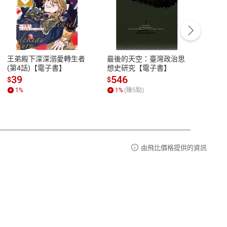
客服資訊
豫期
服務時間：週一到週五 10:00-12:00、
易解
13:00-17:00 (國定假日及例假日休息)
王弟殿下深深溺愛轉生者
最後的天空：臺灣政治思
鬼島
品性
客服電話：0080-1857077
(第4話)【電子書】
想史研究【電子書】
小事
請參
客服信箱：
聯絡店家
39
546
33
$
$
$
1
%
1
%
(賺
5
點)
1
%
由飛比價格提供的資訊