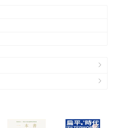
準則
第
2
條第
5
款之規定，「非以有形媒介提供之數位
，不適用消保法第
19
條第
1
項七日內無條件退貨之規
非以有形媒介提供之數位內容，消費者同意若訂購後
付款
方式
完成
訂單
中點選「瀏覽訂單明細」
>
「申請取消訂單
/
退