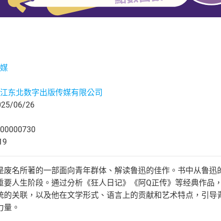
媒
江东北数字出版传媒有限公司
5/06/26
00000730
19
是废名所著的一部面向青年群体、解读鲁迅的佳作。书中从鲁迅
重要人生阶段。通过分析《狂人日记》《阿Q正传》等经典作品
统的关联，以及他在文学形式、语言上的贡献和艺术特点，引导
力量。