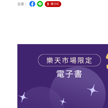
分享：
賺分紅