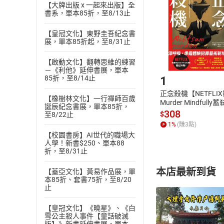
Choose
【大牌出版 x 一起來出版】全
貨」，本店鋪
書系，單本85折，至8/13止
請注意，樂天
購書後，
【皇冠文化】東野圭吾紀念書
展，單本85折起，至8/31止
Step1
【啟動文化】翻轉思維的練習
－《利他》延伸書展，單本
1
85折，至8/14止
正念殺機【NETFLI
【橡樹林文化】一行禪師百歲
Murder Mindfully
誕辰紀念書展，單本85折，
發】【電子書】
308
$
至8/22止
1
%
(賺
3
點)
【校園書房】AI世代的職場大
人學！新書$250、單本88
折，至8/31止
本店最新到貨
【蓋亞文化】黃易作品展，單
本85折、套書75折，至8/20
止
【皇冠文化】《曉星》、《白
雪公主殺人事件【童話破滅