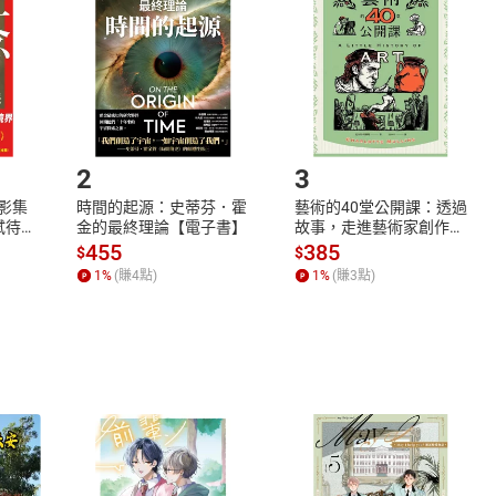
Shopping cart
Login
將依您的申請進行審核，待審核通過後將為您辦理退款事宜。
市場須以整筆訂單為單位進行取消/退貨，恕無法以單支商品取消
如何開始使用？
.選擇閱讀載具
Step2.
2
3
X影集
時間的起源：史蒂芬．霍
藝術的40堂公開課：透過
蓄弒待
金的最終理論【電子書】
故事，走進藝術家創作現
場，看藝術如何誕生、如
455
385
$
$
何形塑人類生活【電子
1
%
(賺
4
點)
1
%
(賺
3
點)
書】