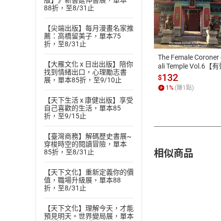
版】》新書延伸書展，單本
88折，至8/31止
付款方
【尖端出版】每月漫畫名家推
薦：高橋留美子，單本75
ATM轉帳、信用卡
折，至8/31止
The Female Coroner 
【大雁文化 x 日出出版】陪你
ali Temple Vol.6【
找到情緒出口，心理勵志書
書】
132
$
展，單本85折，至9/10止
1
%
(賺
1
點)
【天下生活 x 康健出版】享受
自己喜歡的生活，單本85
折，至9/15止
【臺灣商務】解碼歷史書展~
穿梭時空的閱讀冒險，單本
相似商品
85折，至8/31止
【天下文化】重新定義你的價
值，職場升級展，單本88
折，至8/31止
【天下文化】理解今天，才能
預見明天。世界變局展，單本