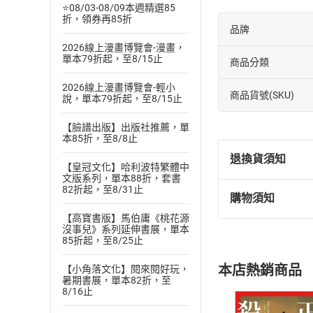
⭐08/03-08/09本週精選85
折，領券再85折
品牌
2026線上漫畫博覽會-漫畫，
單本79折起，至8/15止
商品分類
2026線上漫畫博覽會-輕小
商品貨號(SKU)
說，單本79折起，至8/15止
【臉譜出版】出版社推薦，單
本85折，至8/8止
退換貨須知
【皇冠文化】哈利波特繁體中
文版系列，單本88折，套書
82折起，至8/31止
購物須知
退換貨規定：
【高寶書版】馬伯庸《桃花源
(
一
)
依
消費
沒事兒》系列延伸書展，單本
內容或一經提
85折起，至8/25止
購書須知
定。
本店熱銷商品
【小角落文化】閱來閱好玩，
(
二
)
消費者
暑期書展，單本82折，至
且已下載
/
存
8/16止
挑選
商
退貨方式：您