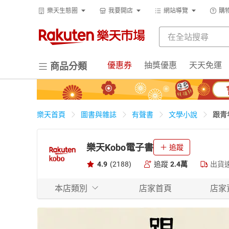
樂天生態圈
我要開店
網站導覽
購
優惠券
抽獎優惠
天天免運
商品分類
跟青
樂天首頁
圖書與雜誌
有聲書
文學小說
樂天Kobo電子書
追蹤
4.9
(2188)
追蹤
2.4萬
出貨
本店類別
店家首頁
店家