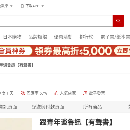
物教學
下載APP
日本購物
品牌旗艦
優惠活動
排行榜
電子書/紙本
年谈鲁迅【有聲書】
速度
1 天
回應率
57%
人氣店家
電子發票
資訊頁面
配送與付款頁面
所有商品
跟青年谈鲁迅【有聲書】