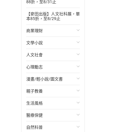
88折，至8/31止
【麥田出版】人文社科展，單
本85折，至8/29止
商業理財
文學小說
投資理財
人文社會
經濟/趨勢
歐美文學
心理勵志
財務/金融
日本文學
國際關係
漫畫/輕小說/圖文書
管理/領導
韓國文學
政治
心靈成長/情緒
親子教養
職場工作術
華文文學
社會科學
人際關係
輕小說
生活風格
成功法
經典文學
台灣/中國歷史
兩性關係
奇幻/科幻
教育現場
醫療保健
行銷/廣告
成長/家庭生活小說
日/韓歷史
心理學
愛情故事
兒童文學/故事
飲食/食譜
自然科普
傳記
懸疑/推理小說
其他歷史/史學
職場/社會寫實
兒童科普/學習
健身/美顏
健康/養生