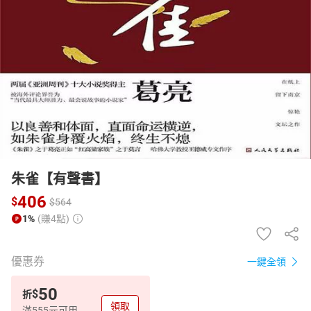
日本購物
電子/紙本書
HOT
朱雀【有聲書】
406
$
$
564
1%
(賺4點)
優惠券
一鍵全領
50
$
折
領取
滿555元可用