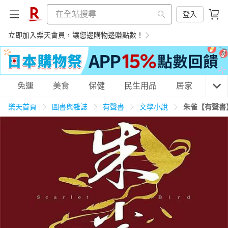
登入
立即加入樂天會員，讓您邊購物邊賺點數！
購物網分類
免運
美食
保健
民生用品
居家
3C
樂天首頁
圖書與雜誌
有聲書
文學小說
朱雀【有聲書
天天免運
美食蛋糕
養生保健
民生用品
居家生活
3C家電
運動休閒
親子玩具
女裝
男裝
化妝保養
情趣用品