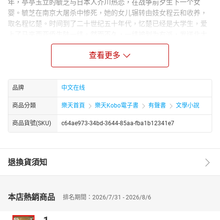
年，亭亭玉立的毓芝与日本人芥川热恋，在战争前夕生下一个女
婴。毓芝在南京大屠杀中惨死，她的女儿辗转由妓女程云和收养，
取名程忆楚。时间到了二十世纪五十年代，忆楚已经是大学生，爱
上了马来西亚侨生陆一纬。然而不久，一纬被划为右派，发送北大
荒。“文化大革命”爆发后，程家无从幸免，云和自杀，忆楚下嫁给强
查看更多
暴她的工人老魏。“文革”结束后，忆楚守了寡，旧情人陆一纬却又不
期然的出现，两人一夜欢好，陆一纬却告诉忆楚自己已经结婚生
子。忆楚心碎，不久就发现自己怀孕，她坚持生下了一个女儿，就
是程囡……
品牌
中文在线
商品分類
樂天首頁
樂天Kobo電子書
有聲書
文學小說
商品貨號(SKU)
c64ae973-34bd-3644-85aa-fba1b12341e7
退換貨須知
本店熱銷商品
排名期間：2026/7/31 - 2026/8/6