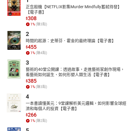
1
正念殺機【NETFLIX影集Murder Mindfully蓄弒待發】
【電子書】
308
$
1
%
(賺
3
點)
2
時間的起源：史蒂芬．霍金的最終理論【電子書】
455
$
1
%
(賺
4
點)
3
藝術的40堂公開課：透過故事，走進藝術家創作現場，
看藝術如何誕生、如何形塑人類生活【電子書】
385
$
1
%
(賺
3
點)
4
一本書讀懂美元：9堂課解析美元邏輯，如何影響全球經
濟和每個人的投資【電子書】
266
$
1
%
(賺
2
點)
5