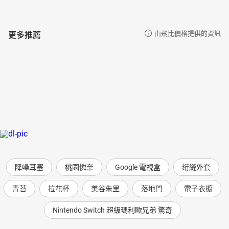
更多推薦
由飛比價格提供的資訊
降噪耳塞
桃園憐奈
Google 電視盒
绗縫外套
青苔
拉花杯
美谷朱里
落地門
電子衣櫥
Nintendo Switch 超級瑪利歐兄弟 驚奇