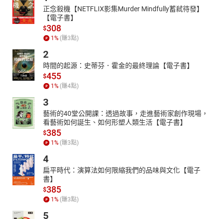
正念殺機【NETFLIX影集Murder Mindfully蓄弒待發】
【電子書】
308
$
1
%
(賺
3
點)
2
時間的起源：史蒂芬．霍金的最終理論【電子書】
455
$
1
%
(賺
4
點)
3
藝術的40堂公開課：透過故事，走進藝術家創作現場，
看藝術如何誕生、如何形塑人類生活【電子書】
385
$
1
%
(賺
3
點)
4
扁平時代：演算法如何限縮我們的品味與文化【電子
書】
385
$
1
%
(賺
3
點)
5