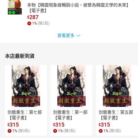
本物【韓國現象級暢銷小說，被譽為韓國文學的未來】
【電子書】
287
$
1
%
(賺
2
點)
查看更多
本店最新到貨
剑傲重生：第七部
剑傲重生：第一部
剑傲重生：第五部
【電子書】
【電子書】
【電子書】
315
315
315
$
$
$
1
%
(賺
3
點)
1
%
(賺
3
點)
1
%
(賺
3
點)