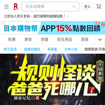
登入
立即加入樂天會員，讓您邊購物邊賺點數！
購物網分類
免運
美食
保健
民生用品
居家
3C
樂天首頁
圖書與雜誌
有聲書
文學小說
规则怪谈:开
天天免運
美食蛋糕
養生保健
民生用品
居家生活
3C家電
運動休閒
親子玩具
女裝
男裝
化妝保養
情趣用品