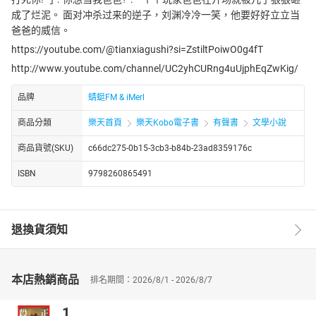
成了烂泥。 面对冲杀过来的逆子，刘渊冷冷一笑，他要好好立立当
爸爸的威信。
https://youtube.com/@tianxiagushi?si=ZstiltPoiwO0g4fT
http://www.youtube.com/channel/UC2yhCURng4uUjphEqZwKig/
品牌
蜻蜓FM & iMerl
商品分類
樂天首頁
樂天Kobo電子書
有聲書
文學小說
商品貨號(SKU)
c66dc275-0b15-3cb3-b84b-23ad8359176c
ISBN
9798260865491
退換貨須知
本店熱銷商品
排名期間：2026/8/1 - 2026/8/7
1