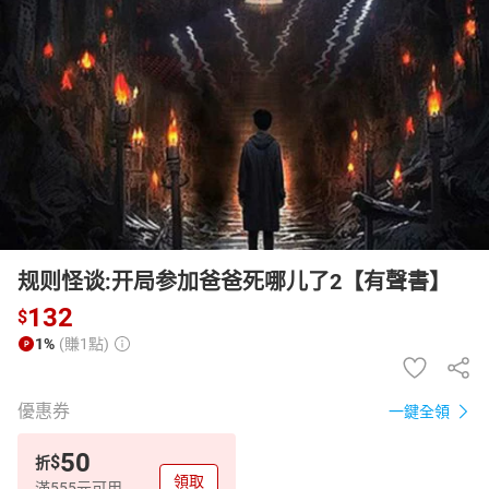
日本購物
電子/紙本書
HOT
规则怪谈:开局参加爸爸死哪儿了2【有聲書】
132
$
1%
(賺1點)
優惠券
一鍵全領
50
$
折
領取
滿555元可用