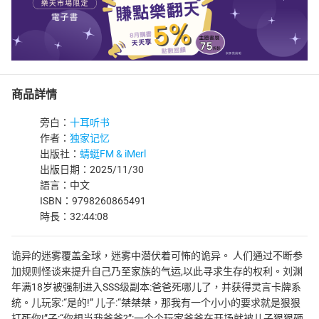
商品詳情
旁白：
十耳听书
作者：
独家记忆
出版社：
蜻蜓FM & iMerl
出版日期：2025/11/30
語言：中文
ISBN：9798260865491
時長：32:44:08
诡异的迷雾覆盖全球，迷雾中潜伏着可怖的诡异。 人们通过不断参
加规则怪谈来提升自己乃至家族的气运,以此寻求生存的权利。刘渊
年满18岁被强制进入SSS级副本:爸爸死哪儿了，并获得灵言卡牌系
统。儿玩家:“是的!” 儿子:“桀桀桀，那我有一个小小的要求就是狠狠
打死你!”子:“你想当我爸爸?”:一个个玩家爸爸在开场就被儿子狠狠砸