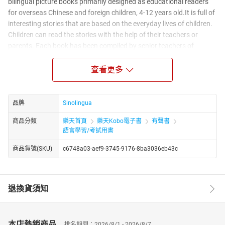
bilingual picture books primarily designed as educational readers
for overseas Chinese and foreign children, 4-12 years old.It is full of
interesting stories that are based on the everyday lives of children.
Children can read the stories with the help of their teachers or
parents. Each book has been compiled by senior teachers of
Chinese in the UK and consists of one or two interesting topics or
popular sentence structures. These topics or sentence structures
查看更多
recur throughout the book to help children recognize the characters
and practice their oral skills.
品牌
Sinolingua
商品分類
樂天首頁
樂天Kobo電子書
有聲書
語言學習/考試用書
商品貨號(SKU)
c6748a03-aef9-3745-9176-8ba3036eb43c
退換貨須知
本店熱銷商品
排名期間：2026/8/1 - 2026/8/7