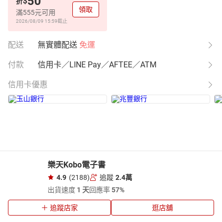
50
$
折
領取
滿555元可用
2026/08/09 15:59
截止
配送
無實體配送
免運
付款
信用卡／LINE Pay／AFTEE／ATM
信用卡優惠
樂天Kobo電子書
4.9
(2188)
追蹤
2.4萬
出貨速度
1 天
回應率
57%
追蹤店家
逛店舖