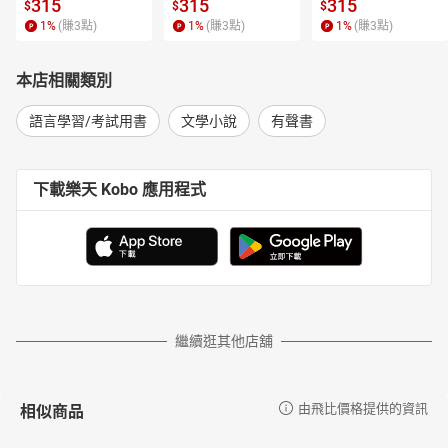
315
315
315
$
$
$
1
%
(賺
3
點)
1
%
(賺
3
點)
1
%
(賺
3
點)
本店相關類別
語言學習/考試用書
文學小說
有聲書
下載樂天 Kobo 應用程式
繼續逛其他店舖
相似商品
由飛比價格提供的資訊