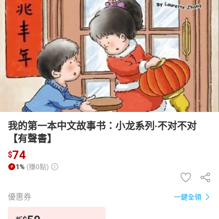
日本購物
電子/紙本書
HOT
我的第一本中文故事书：小龙系列·不对不对
【有聲書】
74
$
1%
(賺0點)
優惠券
一鍵全領