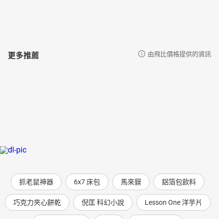
更多推薦
由飛比價格提供的資訊
抓老鼠神器
6x7 床包
馬來貘
鋁箔包飲料
巧克力夾心餅乾
倪匡 科幻小說
Lesson One 洋芋片