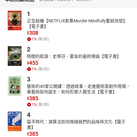
1
正念殺機【NETFLIX影集Murder Mindfully蓄弒待發】
【電子書】
308
$
1
%
(賺
3
點)
2
時間的起源：史蒂芬．霍金的最終理論【電子書】
455
$
1
%
(賺
4
點)
3
藝術的40堂公開課：透過故事，走進藝術家創作現場，
看藝術如何誕生、如何形塑人類生活【電子書】
385
$
1
%
(賺
3
點)
4
扁平時代：演算法如何限縮我們的品味與文化【電子
書】
385
$