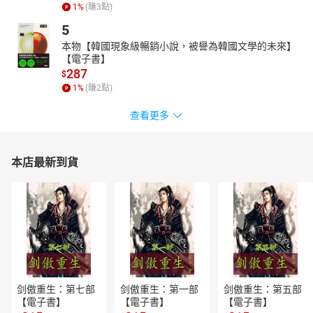
1
%
(賺
3
點)
5
本物【韓國現象級暢銷小說，被譽為韓國文學的未來】
【電子書】
287
$
1
%
(賺
2
點)
查看更多
本店最新到貨
剑傲重生：第七部
剑傲重生：第一部
剑傲重生：第五部
【電子書】
【電子書】
【電子書】