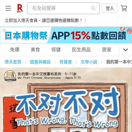
登入
立即加入樂天會員，讓您邊購物邊賺點數！
購物網分類
免運
美食
保健
民生用品
居家
3C
樂天首頁
圖書與雜誌
有聲書
文學小說
我的第一本中
天天免運
美食蛋糕
養生保健
民生用品
居家生活
3C家電
運動休閒
親子玩具
女裝
男裝
化妝保養
情趣用品