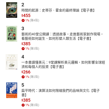
2
時間的起源：史蒂芬．霍金的最終理論【電子書】
455
$
1
%
(賺
4
點)
3
藝術的40堂公開課：透過故事，走進藝術家創作現場，
看藝術如何誕生、如何形塑人類生活【電子書】
385
$
1
%
(賺
3
點)
4
一本書讀懂美元：9堂課解析美元邏輯，如何影響全球經
濟和每個人的投資【電子書】
266
$
1
%
(賺
2
點)
5
扁平時代：演算法如何限縮我們的品味與文化【電子
書】
385
$
1
%
(賺
3
點)