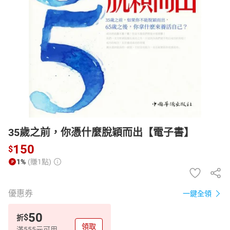
日本購物
電子/紙本書
HOT
35歲之前，你憑什麼脫穎而出【電子書】
150
$
1%
(賺1點)
優惠券
一鍵全領
50
$
折
領取
滿555元可用