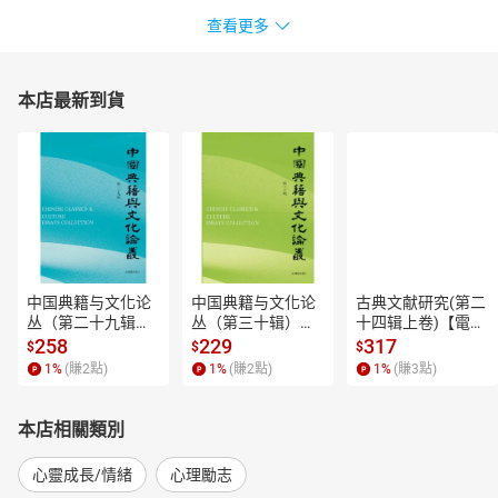
查看更多
本店最新到貨
中国典籍与文化论
中国典籍与文化论
古典文献研究(第二
丛（第二十九辑）
丛（第三十辑）
十四辑上卷)【電子
【電子書】
【電子書】
書】
258
229
317
$
$
$
1
%
(賺
2
點)
1
%
(賺
2
點)
1
%
(賺
3
點)
本店相關類別
心靈成長/情緒
心理勵志