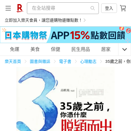
登入
立即加入樂天會員，讓您邊購物邊賺點數！
購物網分類
免運
美食
保健
民生用品
居家
3C
樂天首頁
圖書與雜誌
電子書
心理勵志
35歲之前，
天天免運
美食蛋糕
養生保健
民生用品
居家生活
3C家電
運動休閒
親子玩具
女裝
男裝
化妝保養
情趣用品