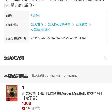
的打擊是很沉重的。
品牌
智傑軒
商品分類
樂天首頁
樂天Kobo電子書
心理勵志
心靈成長/情緒
商品貨號(SKU)
c6915def-f50c-3ed3-a8d1-4be8f21b1862
退換貨須知
本店熱銷商品
排名期間：2026/7/31 - 2026/8/6
1
正念殺機【NETFLIX影集Murder Mindfully蓄弒待發】
【電子書】
308
$
1
%
(賺
3
點)