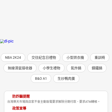
NBA 2K24
交往紀念日禮物
小型烘衣機
重訓椅
無線滑鼠接收器
小學生禮物
氣炸鍋
鑄鐵鍋
B&O A1
生炒鴨肉羹
防詐騙提醒
台灣樂天市場與店家不會主動致電要求解除分期付款、要求ATM轉帳。
政策宣導