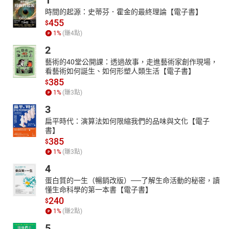
1
時間的起源：史蒂芬．霍金的最終理論【電子書】
455
$
1
%
(賺
4
點)
2
藝術的40堂公開課：透過故事，走進藝術家創作現場，
看藝術如何誕生、如何形塑人類生活【電子書】
385
$
1
%
(賺
3
點)
3
扁平時代：演算法如何限縮我們的品味與文化【電子
書】
385
$
1
%
(賺
3
點)
4
蛋白質的一生（暢銷改版）──了解生命活動的秘密，讀
懂生命科學的第一本書【電子書】
240
$
1
%
(賺
2
點)
5