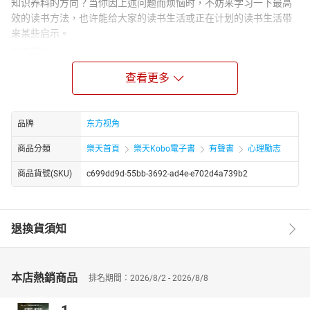
知识养料的方向？当你因上述问题而烦恼时，不妨来学习一下最高
效的读书方法，也许能给大家的读书生活或正在计划的读书生活带
来某些启示。
作者简介：
秦灵华，中国律师、中国注册会计师、中国注册税务师、中国管理
查看更多
咨询师、中国房地产估价师、中国房地产经纪人，湖南省永州市东
安县人，先后毕业于湘潭师范学院外语系和中国人民大学法学院，
分别获文学士、法律硕士学位，曾在北京某大学从事法律教学与研
品牌
东方视角
究多年，精法律、通财务、擅税务、谙管理、熟房产，现为北京某
知名律师事务所高级合伙人。已出版实用专著数部，曾获中国人民
商品分類
樂天首頁
樂天Kobo電子書
有聲書
心理勵志
大学全校优秀研究生、首届全国建设领域百名优秀专业律师等荣誉
商品貨號(SKU)
c699dd9d-55bb-3692-ad4e-e702d4a739b2
称号。
退換貨須知
本店熱銷商品
排名期間：2026/8/2 - 2026/8/8