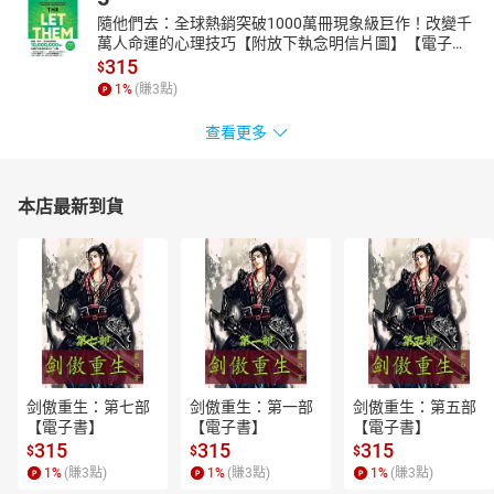
隨他們去：全球熱銷突破1000萬冊現象級巨作！改變千
萬人命運的心理技巧【附放下執念明信片圖】【電子
書】
315
$
1
%
(賺
3
點)
查看更多
本店最新到貨
剑傲重生：第七部
剑傲重生：第一部
剑傲重生：第五部
【電子書】
【電子書】
【電子書】
315
315
315
$
$
$
1
%
(賺
3
點)
1
%
(賺
3
點)
1
%
(賺
3
點)