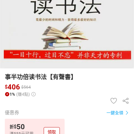
日本購物
電子/紙本書
HOT
事半功倍读书法【有聲書】
406
$
$
564
1%
(賺4點)
優惠券
一鍵全領
50
$
折
領取
滿555元可用