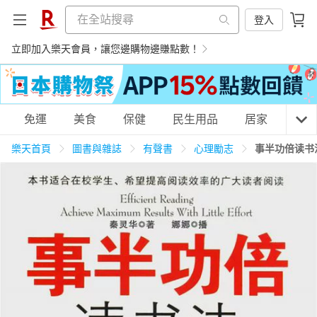
登入
立即加入樂天會員，讓您邊購物邊賺點數！
購物網分類
免運
美食
保健
民生用品
居家
3C
樂天首頁
圖書與雜誌
有聲書
心理勵志
事半功倍读书
天天免運
美食蛋糕
養生保健
民生用品
居家生活
3C家電
運動休閒
親子玩具
女裝
男裝
化妝保養
情趣用品