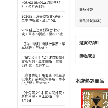
⭐08/03-08/09本週精選85
折，領券再85折
商品分類
2026線上漫畫博覽會-漫畫，
單本79折起，至8/15止
商品貨號(SKU)
2026線上漫畫博覽會-輕小
說，單本79折起，至8/15止
退換貨須知
【臉譜出版】出版社推薦，單
本85折，至8/8止
購物須知
【皇冠文化】哈利波特繁體中
退換貨規定：
文版系列，單本88折，套書
(
一
)
依
消費
82折起，至8/31止
內容或一經提
購書須知
【高寶書版】馬伯庸《桃花源
定。
沒事兒》系列延伸書展，單本
本店熱銷商品
(
二
)
消費者
85折起，至8/25止
且已下載
/
存
挑選
商
【小角落文化】閱來閱好玩，
退貨方式：您
暑期書展，單本82折，至
Choose
8/16止
貨」，本店鋪
請注意，樂天