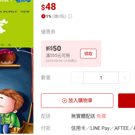
48
$
1%
(賺0點)
優惠券
50
$
折
領取
滿555元可用
2026/08/09 15:59
截止
數量
放入購物車
配送
無實體配送
免運
付款
信用卡／LINE Pay／AFTEE／