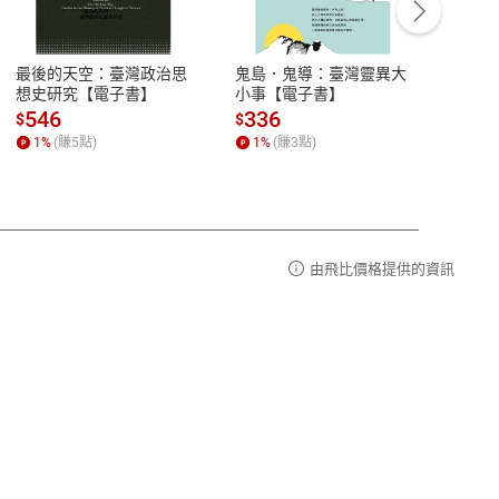
豫期
服務時間：週一到週五 10:00-12:00、
易解
13:00-17:00 (國定假日及例假日休息)
最後的天空：臺灣政治思
鬼島．鬼導：臺灣靈異大
中西
品性
客服電話：0080-1857077
想史研究【電子書】
小事【電子書】
子書
請參
客服信箱：
聯絡店家
546
336
32
$
$
$
1
%
(賺
5
點)
1
%
(賺
3
點)
1
%
由飛比價格提供的資訊