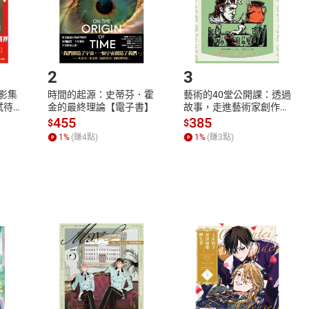
如何開始使用？
.選擇閱讀載具
Step2.
2
3
X影集
時間的起源：史蒂芬．霍
藝術的40堂公開課：透過
蓄弒待
金的最終理論【電子書】
故事，走進藝術家創作現
場，看藝術如何誕生、如
455
385
$
$
何形塑人類生活【電子
1
%
(賺
4
點)
1
%
(賺
3
點)
書】
式
退換貨規範