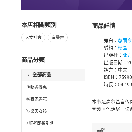
本店相關類別
商品詳情
人文社會
有聲書
旁白：
忽而今
編輯：
杨晶
出版社：
北方
商品分類
出版日期：202
語言：中文
全部商品
ISBN：75990
時長：04:19:
🎯新書優惠
🉐獨家書籍
本书是高尔基自传
奔波。他想尽一切
💘樂天女孩
⚡版權即將到期
品牌