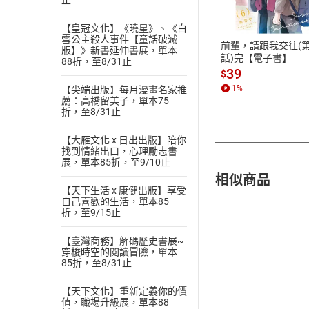
止
ATM轉帳、信用卡
【皇冠文化】《曉星》、《白
雪公主殺人事件【童話破滅
前輩，請跟我交往(第
版】》新書延伸書展，單本
話)完【電子書】
88折，至8/31止
39
$
1
%
【尖端出版】每月漫畫名家推
薦：高橋留美子，單本75
折，至8/31止
【大雁文化 x 日出出版】陪你
找到情緒出口，心理勵志書
展，單本85折，至9/10止
相似商品
【天下生活 x 康健出版】享受
自己喜歡的生活，單本85
折，至9/15止
【臺灣商務】解碼歷史書展~
穿梭時空的閱讀冒險，單本
85折，至8/31止
【天下文化】重新定義你的價
值，職場升級展，單本88