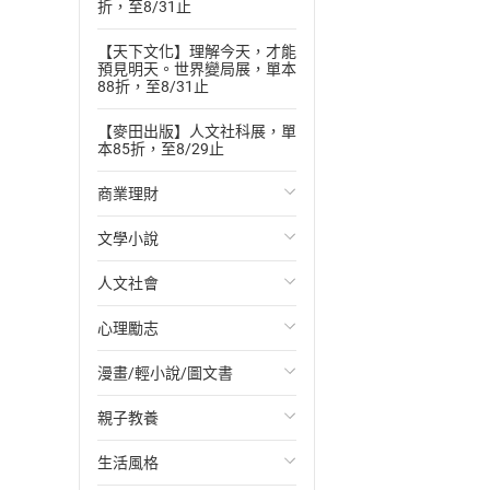
折，至8/31止
【天下文化】理解今天，才能
預見明天。世界變局展，單本
88折，至8/31止
【麥田出版】人文社科展，單
本85折，至8/29止
商業理財
文學小說
投資理財
人文社會
經濟/趨勢
歐美文學
心理勵志
財務/金融
日本文學
國際關係
漫畫/輕小說/圖文書
管理/領導
韓國文學
政治
心靈成長/情緒
親子教養
職場工作術
華文文學
社會科學
人際關係
輕小說
生活風格
成功法
經典文學
台灣/中國歷史
兩性關係
奇幻/科幻
教育現場