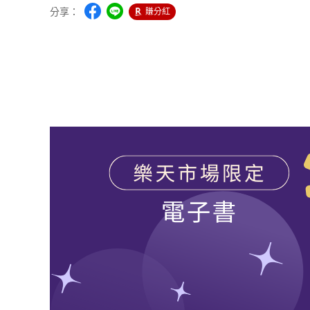
分享：
賺分紅