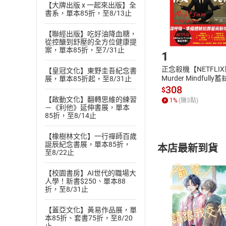
【大牌出版 x 一起來出版】全
購書後，
書系，單本85折，至8/13止
【聯經出版】吃好油降血糖，
Step1
從控醣到舒壓的全方位健康提
案，單本85折，至7/31止
1
正念殺機【NETFLI
【皇冠文化】東野圭吾紀念書
Murder Mindfully
展，單本85折起，至8/31止
發】【電子書】
308
$
【啟動文化】翻轉思維的練習
1
%
(賺
3
點)
－《利他》延伸書展，單本
85折，至8/14止
【橡樹林文化】一行禪師百歲
誕辰紀念書展，單本85折，
本店最新到貨
至8/22止
【校園書房】AI世代的職場大
人學！新書$250、單本88
折，至8/31止
【蓋亞文化】黃易作品展，單
付款方
本85折、套書75折，至8/20