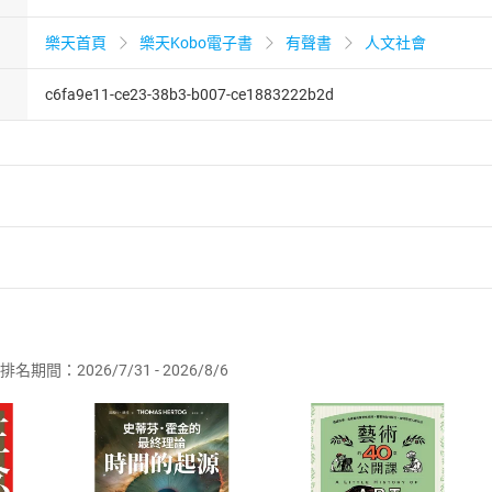
樂天首頁
樂天Kobo電子書
有聲書
人文社會
c6fa9e11-ce23-38b3-b007-ce1883222b2d
者保護法
第
19
條第
1
項後段
暨
通訊交易解除權合理例外情事適用
供即為完成之線上服務，經消費者事先同意始提供。」 之商品
排名期間：2026/7/31 - 2026/8/6
訂購本店鋪之商品即代表知悉本店鋪所銷售之商品為電子書，屬
取電子書，不得請求退貨退款。
品
放入
購物車
登入
帳號
欲取消訂單或辦理退貨時，請登入樂天市場，並於「我的訂單」
Shopping cart
Login
將依您的申請進行審核，待審核通過後將為您辦理退款事宜。
市場須以整筆訂單為單位進行取消/退貨，恕無法以單支商品取消