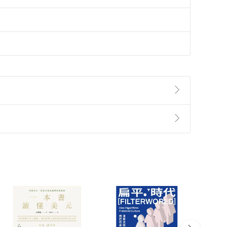
準則
第
2
條第
5
款之規定，「非以有形媒介提供之數位
，不適用消保法第
19
條第
1
項七日內無條件退貨之規
非以有形媒介提供之數位內容，消費者同意若訂購後
付款
方式
完成
訂單
中點選「瀏覽訂單明細」
>
「申請取消訂單
/
退
Payment
Complete
/退貨。