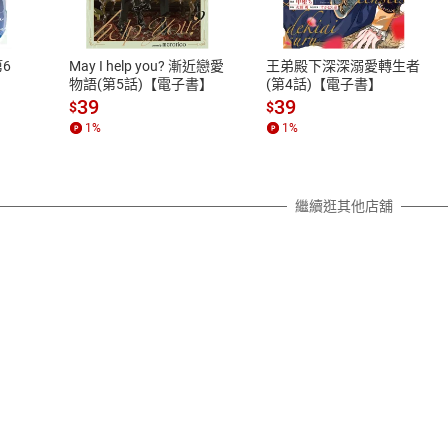
、LINE PAY、AFTEE
本店是否提供消費者保護法七日猶
之權利，遽消費者保護法及通訊交
6
May I help you? 漸近戀愛
王弟殿下深深溺愛轉生者
除權合理例外情事適用準則，依商
物語(第5話)【電子書】
(第4話)【電子書】
質各有不同規定。詳細退換貨說明
39
39
$
$
照各商品說明。
1
%
1
%
詳細說明
繼續逛其他店舖