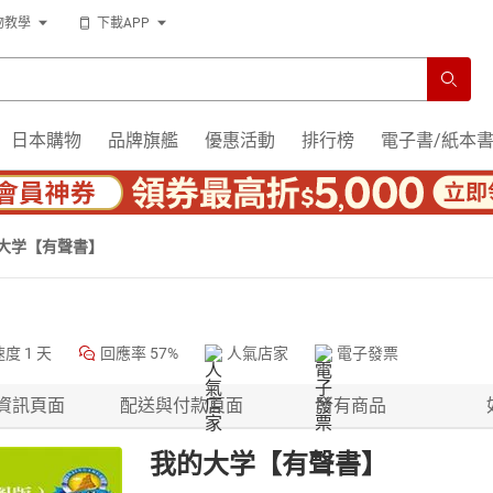
物教學
下載APP
日本購物
品牌旗艦
優惠活動
排行榜
電子書/紙本
大学【有聲書】
速度
1 天
回應率
57%
人氣店家
電子發票
資訊頁面
配送與付款頁面
所有商品
我的大学【有聲書】