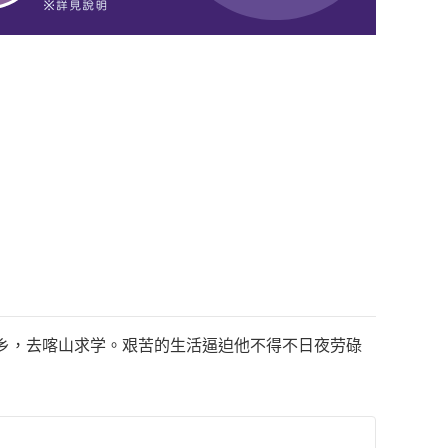
乡，去喀山求学。艰苦的生活逼迫他不得不日夜劳碌