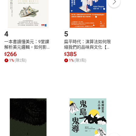
登入帳號，下載書籍後看書
4
5
6
一本書讀懂美元：9堂課
扁平時代：演算法如何限
本物
解析美元邏輯，如何影響
縮我們的品味與文化【電
說，
全球經濟和每個人的投資
子書】
來】
266
385
28
$
$
$
【電子書】
1
%
(賺
2
點)
1
%
(賺
3
點)
1
%
客服資訊