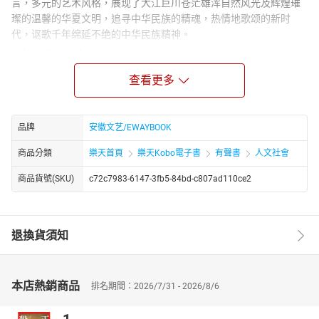
言，多元的艺术风格，展现了大江巨川苍茫雄浑自然风光及辉煌璀
璨的温馨的华夏文明，追寻中华民族的精魂，热情地歌颂的新时
代，讴歌千年绵延不绝的中华民族精神。
Author Biograph：
郭保林，山东冠县人，是中国作家协会、中国报告文学学会会员，
查看更多
还担任中国散文学会理事等职 。他创作颇丰，著有散文集《青春的
橄榄树》《阅读大西北》等，长篇报告文学《高原雪魂 —— 孔繁
森》《谔谔国士傅斯年》等。其作品屡获殊荣，《高原雪魂 —— 孔
品牌
安徽文艺/EWAYBOOK
繁森》获中宣部 “五个一工程” 奖，多部作品入围鲁迅文学奖，获冰
心散文奖等。
商品分類
樂天首頁
樂天Kobo電子書
有聲書
人文社會
商品貨號(SKU)
c72c7983-6147-3fb5-84bd-c807ad110ce2
退換貨須知
本店熱銷商品
排名期間：2026/7/31 - 2026/8/6