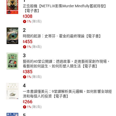
1
正念殺機【NETFLIX影集Murder Mindfully蓄弒待發】
【電子書】
308
$
1
%
(賺
3
點)
2
時間的起源：史蒂芬．霍金的最終理論【電子書】
455
$
1
%
(賺
4
點)
3
藝術的40堂公開課：透過故事，走進藝術家創作現場，
看藝術如何誕生、如何形塑人類生活【電子書】
385
$
1
%
(賺
3
點)
4
一本書讀懂美元：9堂課解析美元邏輯，如何影響全球經
濟和每個人的投資【電子書】
266
$
1
%
(賺
2
點)
5