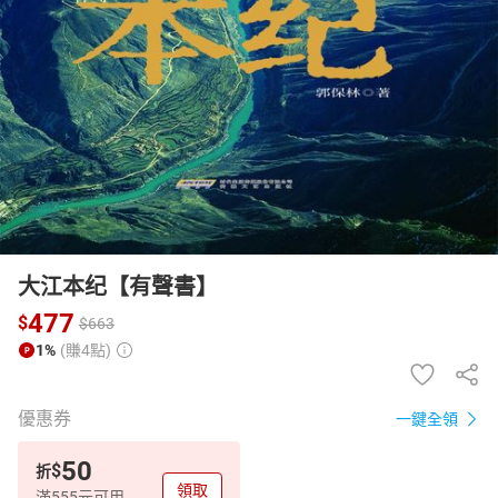
日本購物
電子/紙本書
HOT
大江本纪【有聲書】
477
$
$
663
1%
(賺4點)
優惠券
一鍵全領
50
$
折
領取
滿555元可用