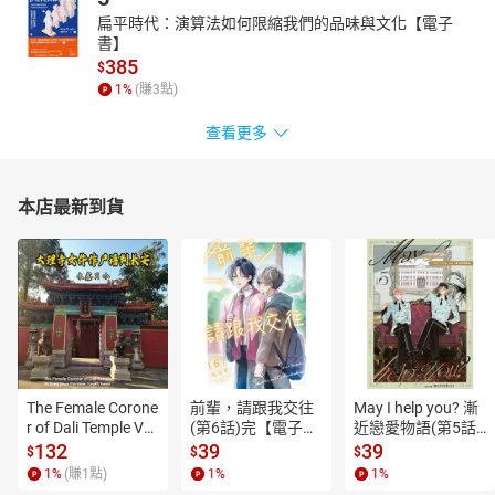
扁平時代：演算法如何限縮我們的品味與文化【電子
書】
385
$
1
%
(賺
3
點)
查看更多
本店最新到貨
The Female Corone
前輩，請跟我交往
May I help you? 漸
r of Dali Temple Vo
(第6話)完【電子
近戀愛物語(第5話)
l.6【有聲書】
書】
【電子書】
132
39
39
$
$
$
1
%
(賺
1
點)
1
%
1
%