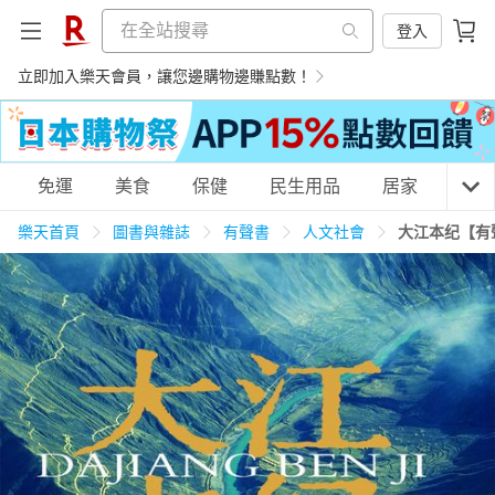
登入
立即加入樂天會員，讓您邊購物邊賺點數！
購物網分類
免運
美食
保健
民生用品
居家
3C
樂天首頁
圖書與雜誌
有聲書
人文社會
大江本纪【有
天天免運
美食蛋糕
養生保健
民生用品
居家生活
3C家電
運動休閒
親子玩具
女裝
男裝
化妝保養
情趣用品