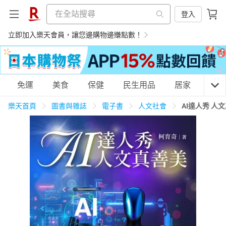
登入
立即加入樂天會員，讓您邊購物邊賺點數！
購物網分類
免運
美食
保健
民生用品
居家
3C
樂天首頁
圖書與雜誌
電子書
人文社會
AI達人秀 人
天天免運
美食蛋糕
養生保健
民生用品
居家生活
3C家電
運動休閒
親子玩具
女裝
男裝
化妝保養
情趣用品