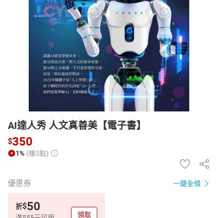
日本購物
電子/紙本書
HOT
AI達人秀 人文真善美【電子書】
350
$
1%
(賺3點)
優惠券
一鍵全領
50
$
折
領取
滿555元可用