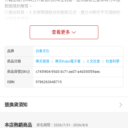
對困境的解答。
◎提出科技、人文與閱讀結合的創新公式，建立AI時代不可或缺的
全腦思考模式。
認識AI就是掌握未來。
查看更多
當AI成為日常，對人文的需求更強。
當AI與人文相遇，不只是智慧的交流，而是一場有溫度的對話。
2025年關鍵字是「人工智慧（AI）」，
而下個時代的代名詞是「AI+人文」：
品牌
白象文化
我們需要理解AI，同時擁抱人文。
商品分類
樂天首頁
樂天Kobo電子書
人文社會
社會科學
本書第一部介紹AI的基本概念與應用場景，幫助讀者掌握時代脈
動。
商品貨號(SKU)
c745f404-95d3-3c71-ae37-a4d350f39aec
第二部回到閱讀、寫作與人文的探討，讓主動學習成為自我成長的
ISBN
9786263648715
動力。
AI世代的終身學習素養：創新=科技+人文+閱讀。AI+人的智慧創新
+人文素養=創造出創意靈感&無限的創業新價值！
何鴻鈞 執行長
退換貨須知
本書不只是一本AI的知識書，它更像是一本給這個時代的備忘錄：
提醒我們在擁抱科技的同時，別忘了保有人文的初心。
林家偉 特助
本店熱銷商品
排名期間：2026/7/31 - 2026/8/6