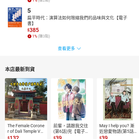
1
%
(賺
2
點)
5
扁平時代：演算法如何限縮我們的品味與文化【電子
書】
385
$
1
%
(賺
3
點)
查看更多
本店最新到貨
The Female Corone
前輩，請跟我交往
May I help you? 漸
r of Dali Temple Vo
(第6話)完【電子
近戀愛物語(第5話)
l.6【有聲書】
書】
【電子書】
132
39
39
$
$
$