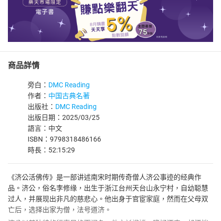
商品詳情
旁白：
DMC Reading
作者：
中国古典名著
出版社：
DMC Reading
出版日期：2025/03/25
語言：中文
ISBN：9798318486166
時長：52:15:29
《济公活佛传》是一部讲述南宋时期传奇僧人济公事迹的经典作
品。济公，俗名李修缘，出生于浙江台州天台山永宁村，自幼聪慧
过人，并展现出非凡的慈悲心。他出身于官宦家庭，然而在父母双
亡后，选择出家为僧，法号道济。