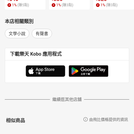
1
%
(賺
5
點)
1
%
(賺
3
點)
1
%
(賺
3
點)
本店相關類別
文學小說
有聲書
下載樂天 Kobo 應用程式
繼續逛其他店舖
相似商品
由飛比價格提供的資訊