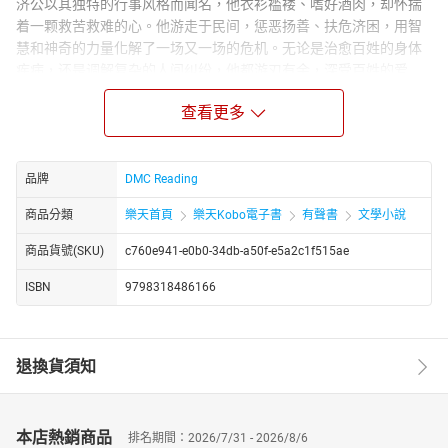
济公以其独特的行事风格而闻名，他衣衫褴褛、嗜好酒肉，却怀揣
着一颗救苦救难的心。他游走于民间，惩恶扬善、扶危济困，用智
慧和神奇的力量化解了一场又一场的危机。无论是治愈百姓的身体
疾病，还是调解复杂的人间纠纷，他都游刃有余，深受百姓的爱
戴。
查看更多
在济公的旅程中，他遭遇了形形色色的人物，包括贪婪的官员、邪
恶的妖魔鬼怪等。面对这些挑战，他始终坚守信仰，以慈悲和力量
守护着这片土地和人民。他的事迹广为流传，成为了人们心中的活
品牌
DMC Reading
佛。
《济公活佛传》不仅展现了济公个人的传奇经历，也反映了当时社
商品分類
樂天首頁
樂天Kobo電子書
有聲書
文學小說
会的百态。通过一个个生动有趣的故事，传达了惩恶扬善、助人为
商品貨號(SKU)
c760e941-e0b0-34db-a50f-e5a2c1f515ae
乐的精神，对后世产生了深远的影响。济公的形象在民间文学中独
一无二，成为了中国文化中不可或缺的一部分。
ISBN
9798318486166
退換貨須知
本店熱銷商品
排名期間：2026/7/31 - 2026/8/6