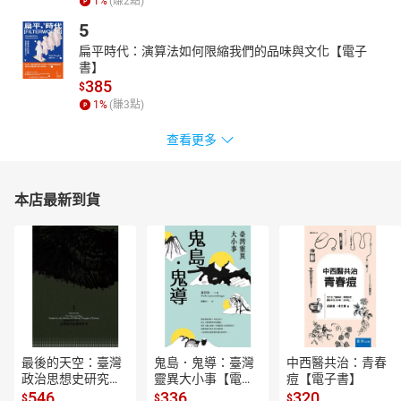
1
%
(賺
2
點)
5
扁平時代：演算法如何限縮我們的品味與文化【電子
書】
385
$
1
%
(賺
3
點)
查看更多
本店最新到貨
最後的天空：臺灣
鬼島．鬼導：臺灣
中西醫共治：青春
政治思想史研究
靈異大小事【電子
痘【電子書】
【電子書】
書】
546
336
320
$
$
$