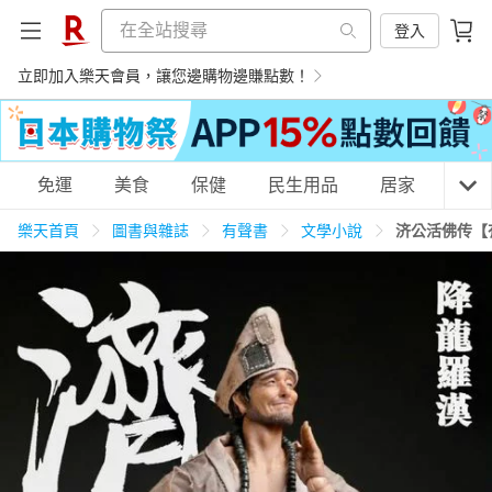
登入
立即加入樂天會員，讓您邊購物邊賺點數！
購物網分類
免運
美食
保健
民生用品
居家
3C
樂天首頁
圖書與雜誌
有聲書
文學小說
济公活佛传【
天天免運
美食蛋糕
養生保健
民生用品
居家生活
3C家電
運動休閒
親子玩具
女裝
男裝
化妝保養
情趣用品