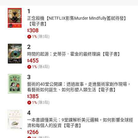
1
正念殺機【NETFLIX影集Murder Mindfully蓄弒待發】
【電子書】
308
$
1
%
(賺
3
點)
2
時間的起源：史蒂芬．霍金的最終理論【電子書】
455
$
1
%
(賺
4
點)
3
藝術的40堂公開課：透過故事，走進藝術家創作現場，
看藝術如何誕生、如何形塑人類生活【電子書】
385
$
1
%
(賺
3
點)
4
一本書讀懂美元：9堂課解析美元邏輯，如何影響全球經
濟和每個人的投資【電子書】
266
$