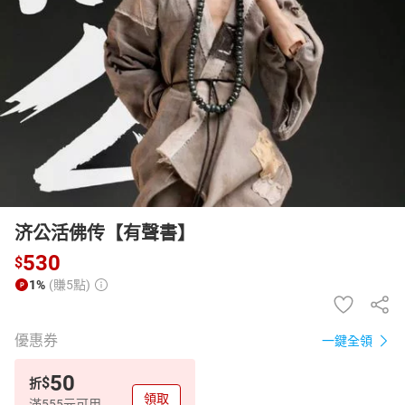
日本購物
電子/紙本書
HOT
济公活佛传【有聲書】
530
$
1%
(賺5點)
優惠券
一鍵全領
50
$
折
領取
滿555元可用