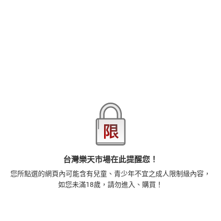
商品分類
樂天首頁
樂天Kobo電子書
漫畫/輕小說/圖文書
愛情故事
商品貨號(SKU)
c79ed6c0-bff3-3329-aae1-a7feb3ad298c
退換貨須知
本店熱銷商品
排名期間：2026/7/30 - 2026/8/5
1
正念殺機【NETFLIX影集Murder Mindfully蓄弒待發】
台灣樂天市場在此提醒您！
【電子書】
308
$
您所點選的網頁內可能含有兒童、青少年不宜之成人限制級內容，
1
%
(賺
3
點)
如您未滿18歲，請勿進入、購買！
2
時間的起源：史蒂芬．霍金的最終理論【電子書】
455
$