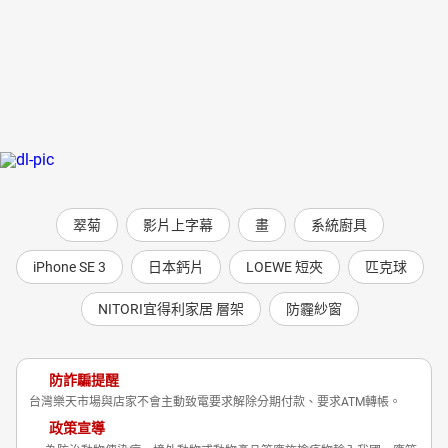
翠菊
影片上字幕
畫
系統廚具
iPhone SE 3
日本鈣片
LOEWE 短夾
匹克球
NITORI宜得利家居 層架
防霾紗窗
防詐騙提醒
台灣樂天市場與店家不會主動致電要求解除分期付款、要求ATM轉帳。
政策宣導