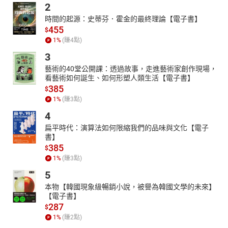
2
時間的起源：史蒂芬．霍金的最終理論【電子書】
455
$
1
%
(賺
4
點)
3
藝術的40堂公開課：透過故事，走進藝術家創作現場，
看藝術如何誕生、如何形塑人類生活【電子書】
385
$
1
%
(賺
3
點)
4
扁平時代：演算法如何限縮我們的品味與文化【電子
書】
385
$
1
%
(賺
3
點)
5
本物【韓國現象級暢銷小說，被譽為韓國文學的未來】
【電子書】
287
$
1
%
(賺
2
點)