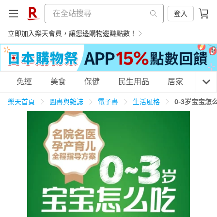
登入
立即加入樂天會員，讓您邊購物邊賺點數！
購物網分類
免運
美食
保健
民生用品
居家
3C
樂天首頁
圖書與雜誌
電子書
生活風格
0-3岁宝宝怎
天天免運
美食蛋糕
養生保健
民生用品
居家生活
3C家電
運動休閒
親子玩具
女裝
男裝
化妝保養
情趣用品