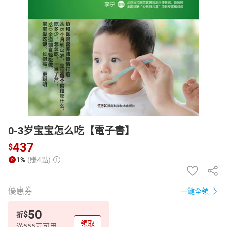
日本購物
電子/紙本書
HOT
0-3岁宝宝怎么吃【電子書】
437
$
1%
(賺4點)
優惠券
一鍵全領
50
$
折
領取
滿555元可用