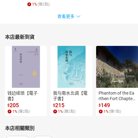
1
%
(賺
2
點)
查看更多
本店最新到貨
钱边续琐【電子
我与南水北调【電
Phantom of the Ea
書】
子書】
rthen Fort Chapter
 4【有聲書】
205
215
149
$
$
$
1
%
(賺
2
點)
1
%
(賺
2
點)
1
%
(賺
1
點)
本店相關類別