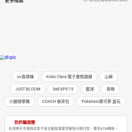
uv直噴機
Kobo Clara 電子書閱讀器
山蘇
JUST BLOOM
Dell XPS 15
籃球
青梅
小腿按摩機
COACH 後背包
Pokemon寶可夢 盒玩
防詐騙提醒
台灣樂天市場與店家不會主動致電要求解除分期付款、要求ATM轉帳。