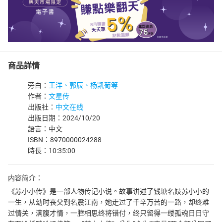
商品詳情
旁白：
王洋、郭辰、杨凯荀等
作者：
文星传
出版社：
中文在线
出版日期：2024/10/20
語言：中文
ISBN：8970000024288
時長：10:35:00
内容简介：
《苏小小传》是一部人物传记小说。故事讲述了钱塘名妓苏小小的
一生，从幼时丧父到名震江南，她走过了千辛万苦的一路，却终难
过情关，满腹才情，一腔相思终将错付，终只留得一缕孤魂日日守