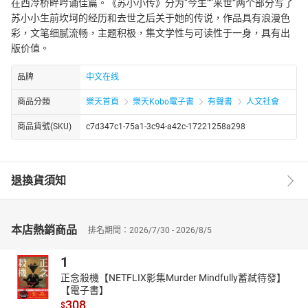
在西冷桥畔吟诵佳篇。《苏小小传》分为“今生”“来世”两个部分写了
苏小小生前坎坷的经历和去世之后关于她的传说，作品具有浪漫色
彩，文笔细腻流畅，主题积极，集文学性与可读性于一身，具有出
版价值。
品牌
中文在线
商品分類
樂天首頁
樂天Kobo電子書
有聲書
人文社會
商品貨號(SKU)
c7d347c1-75a1-3c94-a42c-17221258a298
退換貨須知
本店熱銷商品
排名期間：2026/7/30 - 2026/8/5
1
正念殺機【NETFLIX影集Murder Mindfully蓄弒待發】
【電子書】
308
$