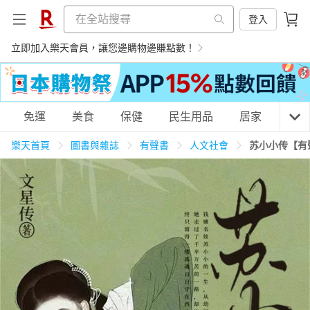
登入
立即加入樂天會員，讓您邊購物邊賺點數！
購物網分類
免運
美食
保健
民生用品
居家
3C
樂天首頁
圖書與雜誌
有聲書
人文社會
苏小小传【有
天天免運
美食蛋糕
養生保健
民生用品
居家生活
3C家電
運動休閒
親子玩具
女裝
男裝
化妝保養
情趣用品