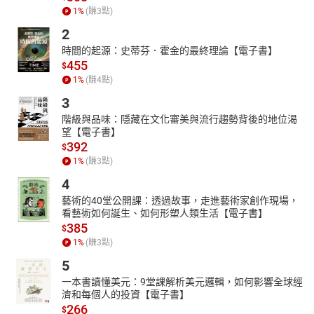
1
%
(賺
3
點)
2
時間的起源：史蒂芬．霍金的最終理論【電子書】
455
$
1
%
(賺
4
點)
3
階級與品味：隱藏在文化審美與流行趨勢背後的地位渴
望【電子書】
392
$
1
%
(賺
3
點)
4
藝術的40堂公開課：透過故事，走進藝術家創作現場，
看藝術如何誕生、如何形塑人類生活【電子書】
385
$
1
%
(賺
3
點)
5
一本書讀懂美元：9堂課解析美元邏輯，如何影響全球經
濟和每個人的投資【電子書】
266
$