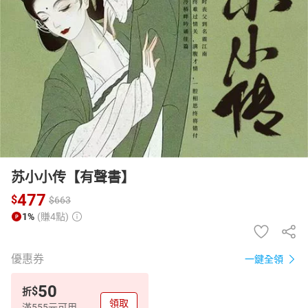
日本購物
電子/紙本書
HOT
苏小小传【有聲書】
477
$
$
663
1%
(賺4點)
優惠券
一鍵全領
50
$
折
領取
滿555元可用