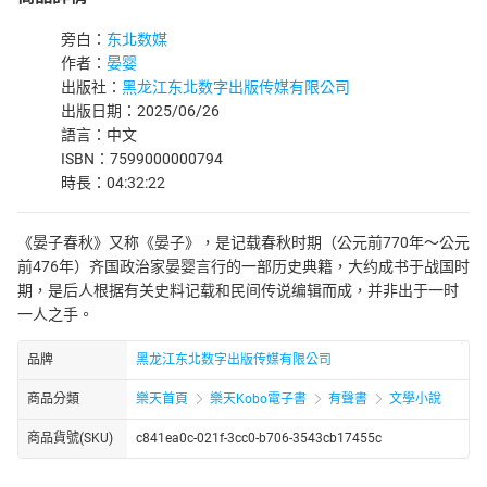
旁白：
东北数媒
作者：
晏婴
出版社：
黑龙江东北数字出版传媒有限公司
出版日期：2025/06/26
語言：中文
ISBN：7599000000794
時長：04:32:22
《晏子春秋》又称《晏子》，是记载春秋时期（公元前770年～公元
前476年）齐国政治家晏婴言行的一部历史典籍，大约成书于战国时
期，是后人根据有关史料记载和民间传说编辑而成，并非出于一时
一人之手。
品牌
黑龙江东北数字出版传媒有限公司
商品分類
樂天首頁
樂天Kobo電子書
有聲書
文學小說
商品貨號(SKU)
c841ea0c-021f-3cc0-b706-3543cb17455c