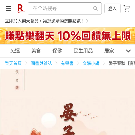
登入
立即加入樂天會員，讓您邊購物邊賺點數！
購物網分類
免運
美食
保健
民生用品
居家
3C
樂天首頁
圖書與雜誌
有聲書
文學小說
晏子春秋【有
天天免運
美食蛋糕
養生保健
民生用品
居家生活
3C家電
運動休閒
親子玩具
女裝
男裝
化妝保養
情趣用品