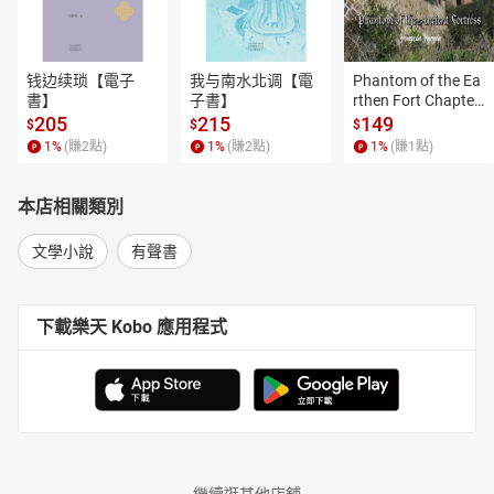
钱边续琐【電子
我与南水北调【電
Phantom of the Ea
書】
子書】
rthen Fort Chapter
 4【有聲書】
205
215
149
$
$
$
1
%
(賺
2
點)
1
%
(賺
2
點)
1
%
(賺
1
點)
本店相關類別
文學小說
有聲書
下載樂天 Kobo 應用程式