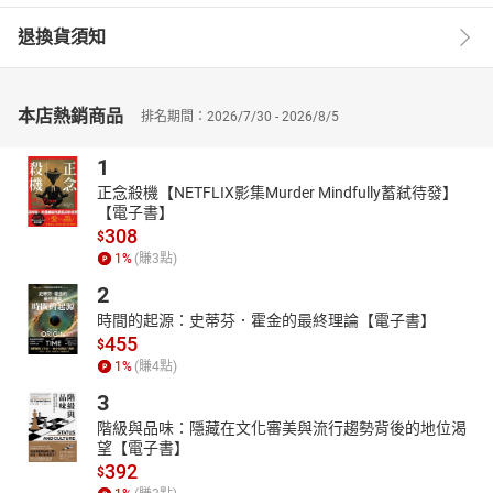
退換貨須知
本店熱銷商品
排名期間：2026/7/30 - 2026/8/5
1
正念殺機【NETFLIX影集Murder Mindfully蓄弒待發】
【電子書】
308
$
1
%
(賺
3
點)
2
時間的起源：史蒂芬．霍金的最終理論【電子書】
455
$
1
%
(賺
4
點)
3
階級與品味：隱藏在文化審美與流行趨勢背後的地位渴
望【電子書】
392
$