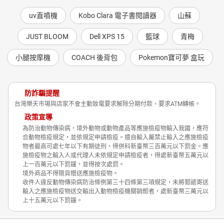
uv直噴機
Kobo Clara 電子書閱讀器
山蘇
JUST BLOOM
Dell XPS 15
籃球
青梅
小腿按摩機
COACH 後背包
Pokemon寶可夢 盒玩
防詐騙提醒
台灣樂天市場與店家不會主動致電要求解除分期付款、要求ATM轉帳。
政策宣導
為防治動物傳染病，境外動物或動物產品等應施檢疫物輸入我國，應符
合動物檢疫規定，並依規定申請檢疫。擅自輸入屬禁止輸入之應施檢疫
物者最高可處七年以下有期徒刑，得併科新臺幣三百萬元以下罰金。應
施檢疫物之輸入人或代理人未依規定申請檢疫者，得處新臺幣五萬元以
上一百萬元以下罰鍰，並得按次處罰。
境外商品不得隨貨贈送應施檢疫物。
收件人違反動物傳染病防治條例第三十四條第三項規定，未將郵遞寄送
輸入之應施檢疫物送交輸出入動物檢疫機關銷燬者，處新臺幣三萬元以
上十五萬元以下罰鍰。