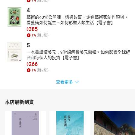
1
%
(賺
3
點)
4
藝術的40堂公開課：透過故事，走進藝術家創作現場，
看藝術如何誕生、如何形塑人類生活【電子書】
385
$
1
%
(賺
3
點)
5
一本書讀懂美元：9堂課解析美元邏輯，如何影響全球經
濟和每個人的投資【電子書】
266
$
1
%
(賺
2
點)
查看更多
本店最新到貨