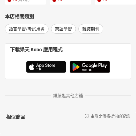
1
%
(賺
1
點)
1
%
1
%
本店相關類別
語言學習/考試用書
英語學習
雜誌期刊
下載樂天 Kobo 應用程式
繼續逛其他店舖
相似商品
由飛比價格提供的資訊