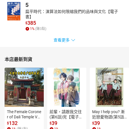
5
扁平時代：演算法如何限縮我們的品味與文化【電子
書】
385
$
1
%
(賺
3
點)
查看更多
本店最新到貨
The Female Corone
前輩，請跟我交往
May I help you? 漸
r of Dali Temple Vo
(第6話)完【電子
近戀愛物語(第5話)
l.6【有聲書】
書】
【電子書】
132
39
39
$
$
$