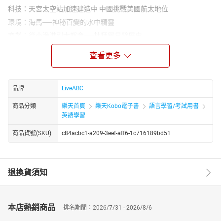
科技：天宮太空站加速建造中 中國挑戰美國航太地位
環境：海馬──神秘百變的水中精靈
商業：從小漁港到大都會──杜拜貿易發展史
科技：遠距臨床教學新利器──全像投影術
查看更多
體育：東京奧運美國隊女將獎牌大豐收
社會：新型態旅遊 出國兼打疫苗
旅遊：中古世紀防疫模範城──杜布羅夫尼克
品牌
LiveABC
商品分類
樂天首頁
樂天Kobo電子書
語言學習/考試用書
英語學習
商品貨號(SKU)
c84acbc1-a209-3eef-aff6-1c716189bd51
退換貨須知
本店熱銷商品
排名期間：2026/7/31 - 2026/8/6