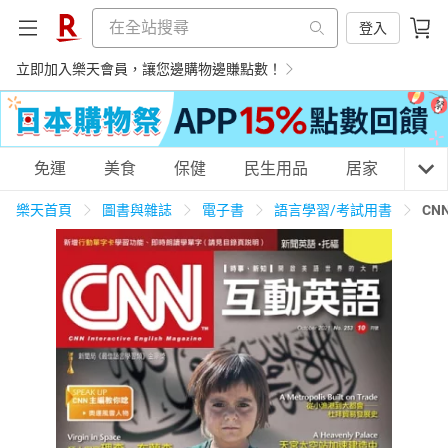
登入
立即加入樂天會員，讓您邊購物邊賺點數！
購物網分類
免運
美食
保健
民生用品
居家
3C
樂天首頁
圖書與雜誌
電子書
語言學習/考試用書
CN
天天免運
美食蛋糕
養生保健
民生用品
居家生活
3C家電
運動休閒
親子玩具
女裝
男裝
化妝保養
情趣用品