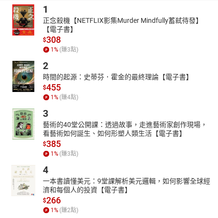
1
正念殺機【NETFLIX影集Murder Mindfully蓄弒待發】
【電子書】
308
$
1
%
(賺
3
點)
2
時間的起源：史蒂芬．霍金的最終理論【電子書】
455
$
1
%
(賺
4
點)
3
藝術的40堂公開課：透過故事，走進藝術家創作現場，
看藝術如何誕生、如何形塑人類生活【電子書】
385
$
1
%
(賺
3
點)
4
一本書讀懂美元：9堂課解析美元邏輯，如何影響全球經
濟和每個人的投資【電子書】
266
$
1
%
(賺
2
點)