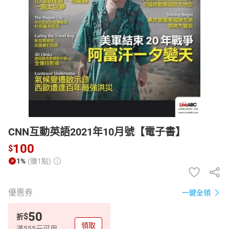
日本購物
電子/紙本書
HOT
CNN互動英語2021年10月號【電子書】
100
$
1%
(賺1點)
優惠券
一鍵全領
50
$
折
領取
滿555元可用