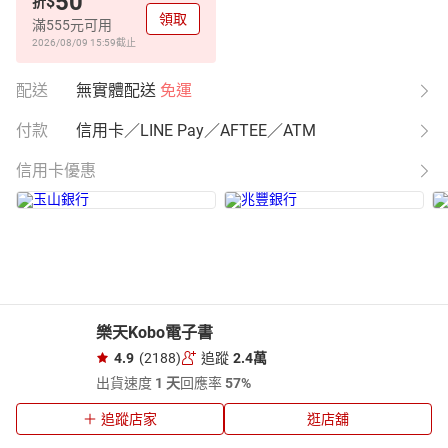
50
$
折
領取
滿555元可用
2026/08/09 15:59
截止
配送
無實體配送
免運
付款
信用卡／LINE Pay／AFTEE／ATM
信用卡優惠
樂天Kobo電子書
4.9
(2188)
追蹤
2.4萬
出貨速度
1 天
回應率
57%
追蹤店家
逛店舖