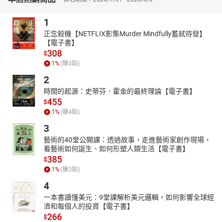
格。各題均包含思考索引、解題架構、觀念延伸、類似考題、參考
書目等，指導考生如何迅速整理答題要點，並補充相關知識連結。
1
本書獨有的編輯與分類，給予讀者最實用的寫作邏輯與重點歸納的
正念殺機【NETFLIX影集Murder Mindfully蓄弒待發】
速成方法。是您獲得高分的最佳選擇！
【電子書】
308
$
1
%
(賺
3
點)
2
時間的起源：史蒂芬．霍金的最終理論【電子書】
455
$
1
%
(賺
4
點)
3
藝術的40堂公開課：透過故事，走進藝術家創作現場，
看藝術如何誕生、如何形塑人類生活【電子書】
385
$
1
%
(賺
3
點)
4
一本書讀懂美元：9堂課解析美元邏輯，如何影響全球經
濟和每個人的投資【電子書】
266
$