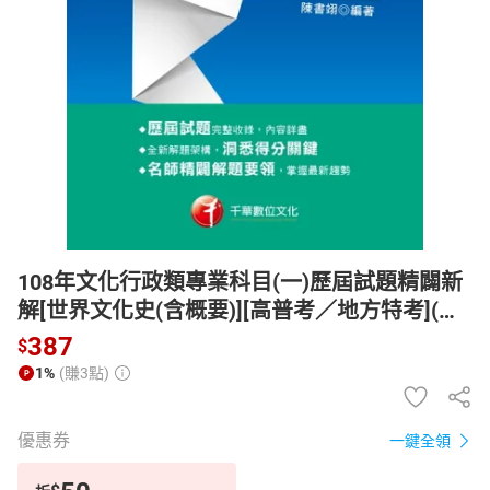
日本購物
電子/紙本書
HOT
108年文化行政類專業科目(一)歷屆試題精闢新
解[世界文化史(含概要)][高普考／地方特考](千
華)【電子書】
387
$
1%
(賺3點)
優惠券
一鍵全領