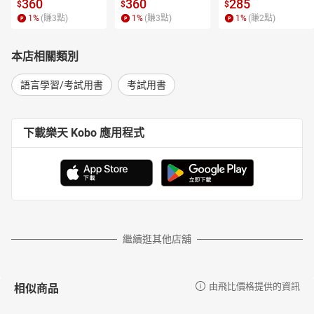
子書】
神！【電子書】
360
360
285
$
$
$
1
%
(賺
3
點)
1
%
(賺
3
點)
1
%
(賺
2
點)
本店相關類別
語言學習/考試用書
考試用書
下載樂天 Kobo 應用程式
繼續逛其他店舖
相似商品
由飛比價格提供的資訊