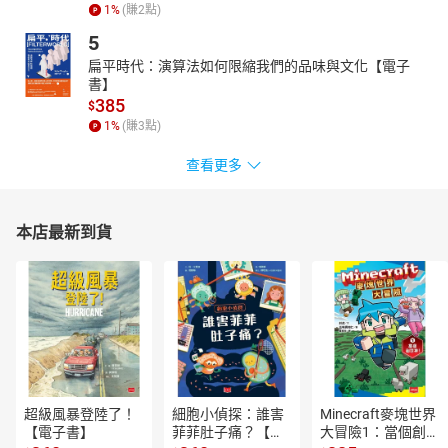
1
%
(賺
2
點)
5
扁平時代：演算法如何限縮我們的品味與文化【電子
書】
385
$
1
%
(賺
3
點)
查看更多
本店最新到貨
超級風暴登陸了！
細胞小偵探：誰害
Minecraft麥塊世界
【電子書】
菲菲肚子痛？【電
大冒險1：當個創世