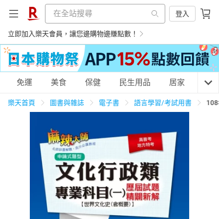
登入
立即加入樂天會員，讓您邊購物邊賺點數！
購物網分類
免運
美食
保健
民生用品
居家
3C
樂天首頁
圖書與雜誌
電子書
語言學習/考試用書
10
天天免運
美食蛋糕
養生保健
民生用品
居家生活
3C家電
運動休閒
親子玩具
女裝
男裝
化妝保養
情趣用品