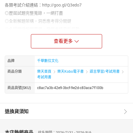
各類考試介紹連結：http://goo.gl/Q3edo7
◎歷屆試題完整蒐錄，一網打盡
◎全新解題架構，洞悉應考得分關鍵
◎名師親授解題要領，掌握考情最新趨勢
世界文化史(含概要)為高、普、特考等，文化行政相關考試必考科
查看更多
目，且為錄取與否的關鍵科目。在準備上應注意理論與實務政策上
的配合，唯有真正的融會貫通才能在答題上遊刃有餘。
本書收錄97~107年國家考試文化行政類科世界文化史(含概要)試
品牌
千華數位文化
題，並具備下列特色：
商品分類
樂天首頁
樂天Kobo電子書
語言學習/考試用書
1.聯結歷史與現實社會‧統合活用觀念
考試用書
本書寫作的特色著重於文化史與今日社會的聯結，同時針對事件以
及重點理論與觀念使用圖表的方式呈現，讓讀者方便記憶清晰的歷
商品貨號(SKU)
c8ac7a3b-42e9-3bcf-9e2d-c83aca7f100b
史架構，同時可以順利記憶繁雜的史事內容。
2.題題精編‧精準掌握命題方向
97~107年每一題皆由筆者精編解析，各題皆有名師詳解，協助讀者
退換貨須知
完全掌握歷屆題目的作答要領和命題趨勢。
3.全面解析，解析最透澈
相較坊間已有之類似書籍，本書解題的深度與廣度，絕對獨樹一
本店熱銷商品
排名期間：2026/7/31 - 2026/8/6