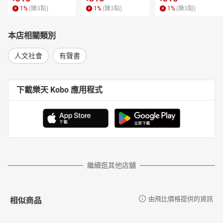
1
%
(賺
3
點)
1
%
(賺
3
點)
1
%
(賺
3
點)
本店相關類別
人文社會
有聲書
下載樂天 Kobo 應用程式
繼續逛其他店舖
相似商品
由飛比價格提供的資訊