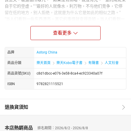
自于它的空虚。" "最好的人就像水，利万物，不与他们竞争，它停
留在低的地方，别人拒绝，这就是为什么它是如此的相似之路。"
"当人们看到一些东西漂亮，其它的事情就变得丑陋。当人们看到一
些东西好，其他的事情变得糟糕。" "尝试改变它，你会毁了它。抱
着试试它，你会失去它。"'谁知道不说，那些说谁也不知道。''千里开
查看更多
始旅程下一个人的脚。'一个伟大的报价是非常相似的一个伟大的想
法和小诗。它可以用几句话封装的观念，思想，思考，情绪大型网
络。一个伟大的报价读者被迫去思考什么，他只是听说。他不得不
品牌
Astorg China
去想那些单词和他们的意思。一个优秀的报价要求读者停下来考虑
商品分類
樂天首頁
樂天Kobo電子書
有聲書
人文社會
的几句话的真正意义和诗意。一个伟大的思想达到普及的程度。行
情重创到做人的本质。正确的报价可以帮助我们看到的事物或对象
商品貨號(SKU)
c8d1dbcc-e076-3e58-8ca4-ec923340a07f
的一些无形的含义。
ISBN
9782821115521
退換貨須知
本店熱銷商品
排名期間：2026/8/2 - 2026/8/8