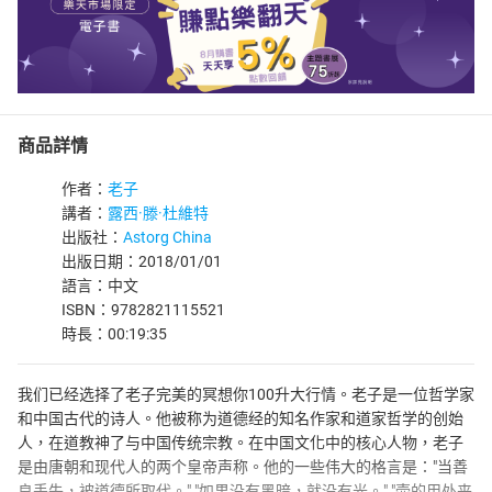
商品詳情
作者：
老子
講者：
露西·滕·杜維特
出版社：
Astorg China
出版日期：2018/01/01
語言：中文
ISBN：9782821115521
時長：00:19:35
我们已经选择了老子完美的冥想你100升大行情。老子是一位哲学家
和中国古代的诗人。他被称为道德经的知名作家和道家哲学的创始
人，在道教神了与中国传统宗教。在中国文化中的核心人物，老子
是由唐朝和现代人的两个皇帝声称。他的一些伟大的格言是："当善
良丢失，被道德所取代。" "如果没有黑暗，就没有光。" "壶的用处来