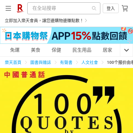
登入
立即加入樂天會員，讓您邊購物邊賺點數！
購物網分類
免運
美食
保健
民生用品
居家
3C
樂天首頁
圖書與雜誌
有聲書
人文社會
100个报价
天天免運
美食蛋糕
養生保健
民生用品
居家生活
3C家電
運動休閒
親子玩具
女裝
男裝
化妝保養
情趣用品