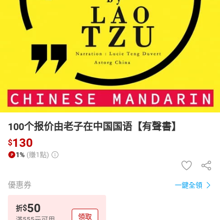
日本購物
電子/紙本書
HOT
100个报价由老子在中国国语【有聲書】
130
$
1%
(賺1點)
優惠券
一鍵全領
50
$
折
領取
滿555元可用