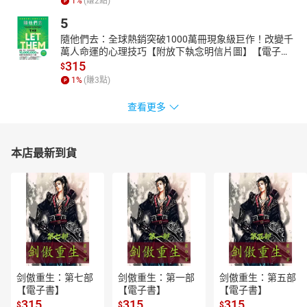
1
%
(賺
2
點)
5
隨他們去：全球熱銷突破1000萬冊現象級巨作！改變千
萬人命運的心理技巧【附放下執念明信片圖】【電子
書】
315
$
1
%
(賺
3
點)
查看更多
本店最新到貨
剑傲重生：第七部
剑傲重生：第一部
剑傲重生：第五部
【電子書】
【電子書】
【電子書】
315
315
315
$
$
$