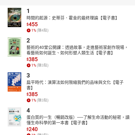
1
時間的起源：史蒂芬．霍金的最終理論【電子書】
455
$
1
%
(賺
4
點)
2
藝術的40堂公開課：透過故事，走進藝術家創作現場，
看藝術如何誕生、如何形塑人類生活【電子書】
385
$
1
%
(賺
3
點)
3
扁平時代：演算法如何限縮我們的品味與文化【電子
書】
385
$
1
%
(賺
3
點)
4
蛋白質的一生（暢銷改版）──了解生命活動的秘密，讀
懂生命科學的第一本書【電子書】
240
$