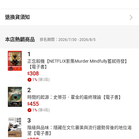
退換貨須知
本店熱銷商品
排名期間：2026/7/30 - 2026/8/5
1
正念殺機【NETFLIX影集Murder Mindfully蓄弒待發】
【電子書】
308
$
1
%
(賺
3
點)
2
時間的起源：史蒂芬．霍金的最終理論【電子書】
455
$
1
%
(賺
4
點)
3
階級與品味：隱藏在文化審美與流行趨勢背後的地位渴
望【電子書】