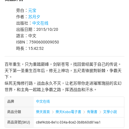
旁白：
元宝
作者：
苏月夕
出版社：
中文在线
出版日期：2015/10/20
語言：中文
ISBN：7590600009050
時長：15:42:52
百年重生，只为重踏巅峰，剑斩苍穹，找回曾经属于自己的传说。
天下第一圣重生百年后，修无上神功，五尺青锋披荆斩棘，争霸天
下。
纵死无悔修行路，战血永久不灭，让老苏带你走进璀璨瑰丽的玄幻
世界，和主角一起踏上争霸之路，挥洒战血和汗水。
品牌
中文在线
商品分類
樂天首頁
樂天Kobo電子書
有聲書
文學小說
商品貨號(SKU)
c8ef4cbb-8e1c-334a-8ce2-3b8b60d81ea1