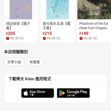
钱边续琐【電子
我与南水北调【電
Phantom of the Ea
書】
子書】
rthen Fort Chapter
 4【有聲書】
205
215
149
$
$
$
1
%
(賺
2
點)
1
%
(賺
2
點)
1
%
(賺
1
點)
本店相關類別
文學小說
有聲書
下載樂天 Kobo 應用程式