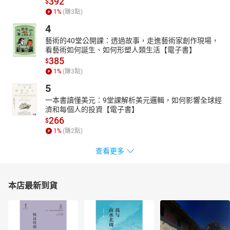
392
$
1
%
(賺
3
點)
4
藝術的40堂公開課：透過故事，走進藝術家創作現場，
看藝術如何誕生、如何形塑人類生活【電子書】
385
$
1
%
(賺
3
點)
5
一本書讀懂美元：9堂課解析美元邏輯，如何影響全球經
濟和每個人的投資【電子書】
266
$
1
%
(賺
2
點)
查看更多
本店最新到貨