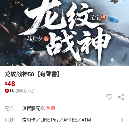
日本購物
電子/紙本書
HOT
龙纹战神50【有聲書】
48
$
1%
(賺0點)
配送
無實體配送
免運
付款
信用卡／LINE Pay／AFTEE／ATM