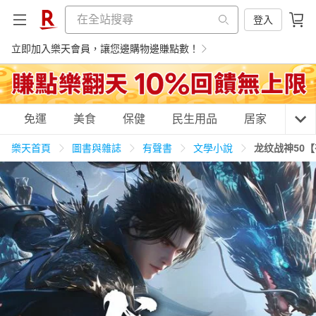
登入
立即加入樂天會員，讓您邊購物邊賺點數！
購物網分類
免運
美食
保健
民生用品
居家
3C
樂天首頁
圖書與雜誌
有聲書
文學小說
龙纹战神50
天天免運
美食蛋糕
養生保健
民生用品
居家生活
3C家電
運動休閒
親子玩具
女裝
男裝
化妝保養
情趣用品