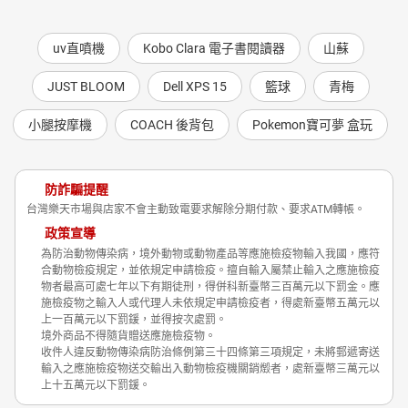
uv直噴機
Kobo Clara 電子書閱讀器
山蘇
JUST BLOOM
Dell XPS 15
籃球
青梅
小腿按摩機
COACH 後背包
Pokemon寶可夢 盒玩
防詐騙提醒
台灣樂天市場與店家不會主動致電要求解除分期付款、要求ATM轉帳。
政策宣導
為防治動物傳染病，境外動物或動物產品等應施檢疫物輸入我國，應符
合動物檢疫規定，並依規定申請檢疫。擅自輸入屬禁止輸入之應施檢疫
物者最高可處七年以下有期徒刑，得併科新臺幣三百萬元以下罰金。應
施檢疫物之輸入人或代理人未依規定申請檢疫者，得處新臺幣五萬元以
上一百萬元以下罰鍰，並得按次處罰。
境外商品不得隨貨贈送應施檢疫物。
收件人違反動物傳染病防治條例第三十四條第三項規定，未將郵遞寄送
輸入之應施檢疫物送交輸出入動物檢疫機關銷燬者，處新臺幣三萬元以
上十五萬元以下罰鍰。