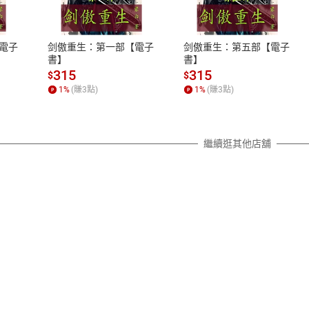
、LINE PAY、AFTEE
本店是否提供消費者保護法七日猶
之權利，遽消費者保護法及通訊交
電子
剑傲重生：第一部【電子
剑傲重生：第五部【電子
除權合理例外情事適用準則，依商
書】
書】
質各有不同規定。詳細退換貨說明
315
315
$
$
照各商品說明。
1
%
(賺
3
點)
1
%
(賺
3
點)
詳細說明
繼續逛其他店舖