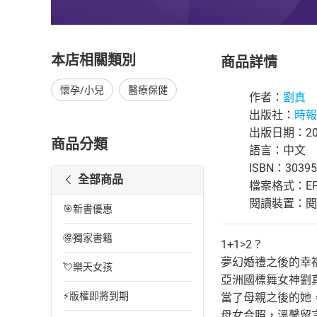
本店相關類別
商品詳情
懷孕/小兒
醫療保健
作者：
劉真
出版社：
時報
出版日期：201
商品分類
語言：中文
ISBN：30395
全部商品
檔案格式：EP
閱讀裝置：閱讀器
🎯新書優惠
🉐獨家書籍
1+1>2？
夢幻婚禮之後的幸
💘樂天女孩
亞洲國標舞女神劉
⚡版權即將到期
當了母親之後的她
母女合照，溫馨留