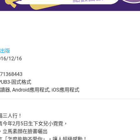
出版
6/12/16
71368443
UB3-固式格式
, Android應用程式, iOS應用程式
福三人行！
真今年2月5日生下女兒小霓霓，
，立馬素顔在臉書曬出
言「怎麼能夠不愛你」，讓人超級感動！