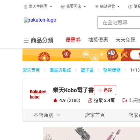
樂天生態圈
我要開店
網站導覽
購
優惠券
抽獎優惠
天天免運
商品分類
1+
樂天首頁
圖書與雜誌
電子書
醫療保健
樂天Kobo電子書
追蹤
4.9
(2188)
追蹤
2.4萬
出貨
本店類別
店家首頁
店家