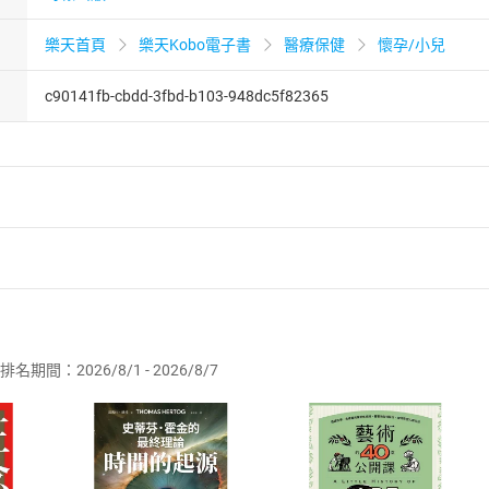
樂天首頁
樂天Kobo電子書
醫療保健
懷孕/小兒
c90141fb-cbdd-3fbd-b103-948dc5f82365
者保護法
第
19
條第
1
項後段
暨
通訊交易解除權合理例外情事適用
供即為完成之線上服務，經消費者事先同意始提供。」 之商品
排名期間：2026/8/1 - 2026/8/7
訂購本店鋪之商品即代表知悉本店鋪所銷售之商品為電子書，屬
取電子書，不得請求退貨退款。
品
放入
購物車
登入
帳號
欲取消訂單或辦理退貨時，請登入樂天市場，並於「我的訂單」
Shopping cart
Login
將依您的申請進行審核，待審核通過後將為您辦理退款事宜。