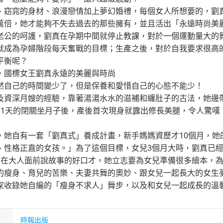
、窈窕的身材、浪漫戀情加上夢幻婚禮，每個女人所想要的，劉
萬倍，她才能夠不失去過去的那些擁有，並且活出「永遠時尚美
老公的呵護，劉真在孕期中間就停止教課，對於一個運動量大的
就成為孕婦階段每天奮戰的目標；生產之後，對於自我要求很高
平衡呢？
，國標女王劉真永遠的美麗與時尚
然自己的時間變少了，但是保養和愛惜自己的心態不能少！
及資深月嫂的經驗，靠著湯湯水水的滋補和纏肚子的古法，她邊
81天的閉關坐月子後，產後首次現身就露出修長美腿，令人驚嘆
，她自有一套「劉真式」養成計畫，新手媽媽資歷才10個月，她
、性格正直的女孩。」為了這個目標，女兒3個月大時，劉真已
會在大人面前說故事的好口才，她立志要為女兒準備很多繪本，
的瘦身、育兒的苦樂、夫妻共舞的奧妙、跟女兒一起長大的女生
家收錄她自編的「瘦身不求人」舞步，以及和女兒一起成長的溫
時報出版