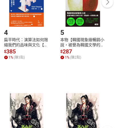
/退貨。
登入帳號，下載書籍後看書
4
5
6
扁平時代：演算法如何限
本物【韓國現象級暢銷小
蛋白
縮我們的品味與文化【電
說，被譽為韓國文學的未
版）─
子書】
來】【電子書】
秘密
385
287
24
$
$
$
一本
1
%
(賺
3
點)
1
%
(賺
2
點)
1
%
客服資訊