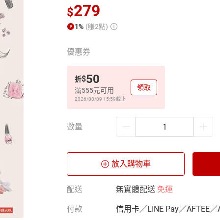
279
$
1%
(賺2點)
優惠券
50
$
折
領取
滿555元可用
2026/08/09 15:59
截止
數量
放入購物車
配送
無實體配送
免運
付款
信用卡／LINE Pay／AFTEE／