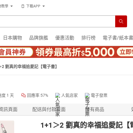
物教學
下載APP
日本購物
品牌旗艦
優惠活動
排行榜
電子書/紙本
1＞2 劉真的幸福追愛記【電子書】
速度
1 天
回應率
57%
人氣店家
電子發票
資訊頁面
配送與付款頁面
所有商品
1+1＞2 劉真的幸福追愛記