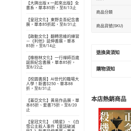
【大牌出版 x 一起來出版】全
書系，單本85折，至8/13止
商品分類
【皇冠文化】東野圭吾紀念書
展，單本85折起，至8/31止
商品貨號(SKU)
【啟動文化】翻轉思維的練習
－《利他》延伸書展，單本
85折，至8/14止
退換貨須知
【橡樹林文化】一行禪師百歲
誕辰紀念書展，單本85折，
至8/22止
購物須知
退換貨規定：
(
一
)
依
消費
【校園書房】AI世代的職場大
人學！新書$250、單本88
內容或一經提
折，至8/31止
購書須知
定。
本店熱銷商品
(
【蓋亞文化】黃易作品展，單
二
)
消費者
本85折、套書75折，至8/20
且已下載
/
存
止
挑選
商
退貨方式：您
Choose
【皇冠文化】《曉星》、《白
貨」，本店鋪
雪公主殺人事件【童話破滅