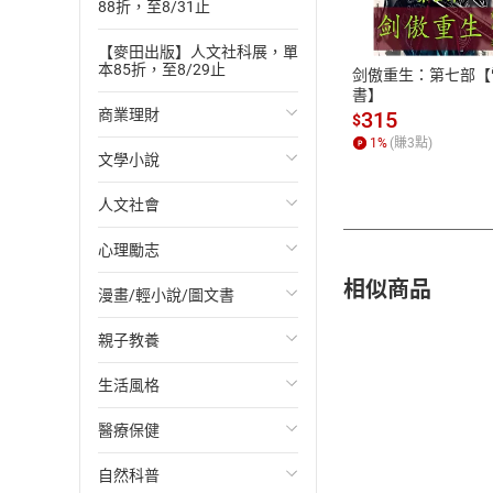
88折，至8/31止
ATM轉帳、信用卡
【麥田出版】人文社科展，單
本85折，至8/29止
剑傲重生：第七部【
書】
商業理財
315
$
1
%
(賺
3
點)
文學小說
投資理財
人文社會
經濟/趨勢
歐美文學
心理勵志
財務/金融
日本文學
國際關係
相似商品
漫畫/輕小說/圖文書
管理/領導
韓國文學
政治
心靈成長/情緒
親子教養
職場工作術
華文文學
社會科學
人際關係
輕小說
生活風格
成功法
經典文學
台灣/中國歷史
兩性關係
奇幻/科幻
教育現場
醫療保健
行銷/廣告
成長/家庭生活小說
日/韓歷史
心理學
愛情故事
兒童文學/故事
飲食/食譜
自然科普
傳記
懸疑/推理小說
其他歷史/史學
職場/社會寫實
兒童科普/學習
健身/美顏
健康/養生