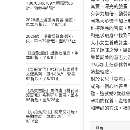
⭐08/03-08/09本週精選85
其實，漂亮的臉蛋
折，領券再85折
有努力加倍、勤勞
2026線上漫畫博覽會-漫畫，
因為大齡懷孕加上
單本79折起，至8/15止
維持運動的習慣，
和追求瘦身中找到
2026線上漫畫博覽會-輕小
說，單本79折起，至8/15止
大小女生養成計畫
當了媽咪之後，雖
【臉譜出版】出版社推薦，單
靠著愛美的意志力
本85折，至8/8止
中心加上在家休養
【皇冠文化】哈利波特繁體中
這些經驗。
文版系列，單本88折，套書
82折起，至8/31止
對於女兒「霓霓」
成為一個心地善良
【高寶書版】馬伯庸《桃花源
聽，造就她2歲就
沒事兒》系列延伸書展，單本
85折起，至8/25止
孕期的保養、產後
和時尚的方法，獨
【小角落文化】閱來閱好玩，
暑期書展，單本82折，至
8/16止
品牌