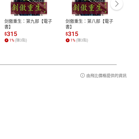
豫期
服務時間：週一到週五 10:00-12:00、
易解
13:00-17:00 (國定假日及例假日休息)
剑傲重生：第九部【電子
剑傲重生：第八部【電子
潜水史
品性
客服電話：0080-1857077
書】
書】
andari
al) Sc
請參
客服信箱：
聯絡店家
315
315
13
$
$
$
r【電
1
%
(賺
3
點)
1
%
(賺
3
點)
1
%
由飛比價格提供的資訊