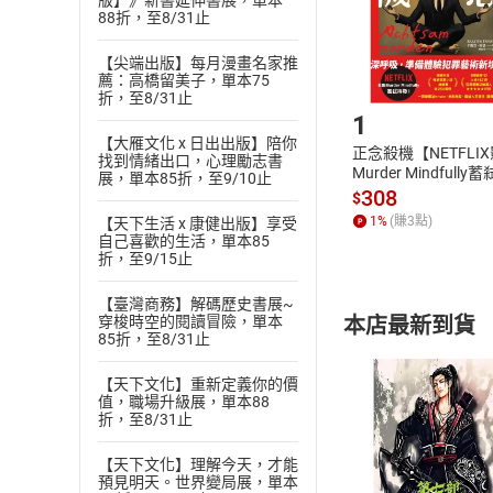
版】》新書延伸書展，單本
請注意，樂天
購書後，
88折，至8/31止
【尖端出版】每月漫畫名家推
薦：高橋留美子，單本75
Step1
折，至8/31止
1
【大雁文化 x 日出出版】陪你
正念殺機【NETFLI
找到情緒出口，心理勵志書
Murder Mindfully
展，單本85折，至9/10止
發】【電子書】
308
$
1
%
(賺
3
點)
【天下生活 x 康健出版】享受
自己喜歡的生活，單本85
折，至9/15止
【臺灣商務】解碼歷史書展~
本店最新到貨
穿梭時空的閱讀冒險，單本
85折，至8/31止
【天下文化】重新定義你的價
值，職場升級展，單本88
折，至8/31止
【天下文化】理解今天，才能
付款方
預見明天。世界變局展，單本