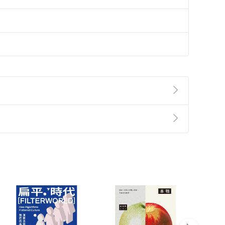
準則
第
2
條第
5
款之規定，「非以有形媒介提供之數位
，不適用消保法第
19
條第
1
項七日內無條件退貨之規
非以有形媒介提供之數位內容，消費者同意若訂購後
付款
方式
完成
訂單
中點選「瀏覽訂單明細」
>
「申請取消訂單
/
退
Payment
Complete