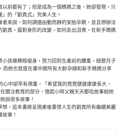
真以前都有了；但是成為一個媽媽之後，她卻發現，只
麗」的「劉真式」完美人生。
舞者來說，如何調適由動而靜的安胎孕期，並且想辦法
的劉真，面對身形的改變，如何走出沮喪，在新手媽媽
帶小孩邊積極瘦身，努力回到生產前的體重，經歷月子
，而她也首度在書中跟所有大齡孕婦和新手媽媽分享
的心中卻早有規畫，「希望我的霓霓健健康康長大，
經在關注教育的部分，憶起小時父親天天都唸故事給她
為她說很多故事！
夢想，這本書將呈現產後重啓人生的劉真所有繼續美麗
馨故事！