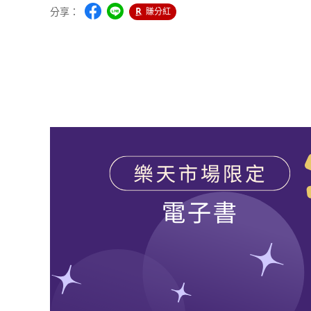
分享：
賺分紅