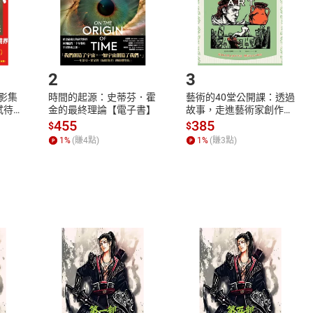
市場須以整筆訂單為單位進行取消/退貨，恕無法以單支商品取消
如何開始使用？
.選擇閱讀載具
Step2.
2
3
X影集
時間的起源：史蒂芬．霍
藝術的40堂公開課：透過
蓄弒待
金的最終理論【電子書】
故事，走進藝術家創作現
場，看藝術如何誕生、如
455
385
$
$
何形塑人類生活【電子
1
%
(賺
4
點)
1
%
(賺
3
點)
書】
式
退換貨規範