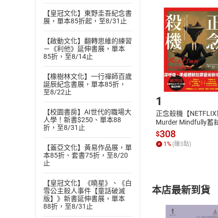
且已下載
/
存
挑選
商
【皇冠文化】東野圭吾紀念書
展，單本85折起，至8/31止
退貨方式：您
Choose
貨」，本店鋪
【啟動文化】翻轉思維的練習
請注意，樂天
－《利他》延伸書展，單本
購書後，
85折，至8/14止
【橡樹林文化】一行禪師百歲
Step1
誕辰紀念書展，單本85折，
至8/22止
1
【校園書房】AI世代的職場大
正念殺機【NETFLI
人學！新書$250、單本88
Murder Mindfully
折，至8/31止
發】【電子書】
308
$
1
%
(賺
3
點)
【蓋亞文化】黃易作品展，單
本85折、套書75折，至8/20
止
【皇冠文化】《曉星》、《白
本店最新到貨
雪公主殺人事件【童話破滅
版】》新書延伸書展，單本
88折，至8/31止