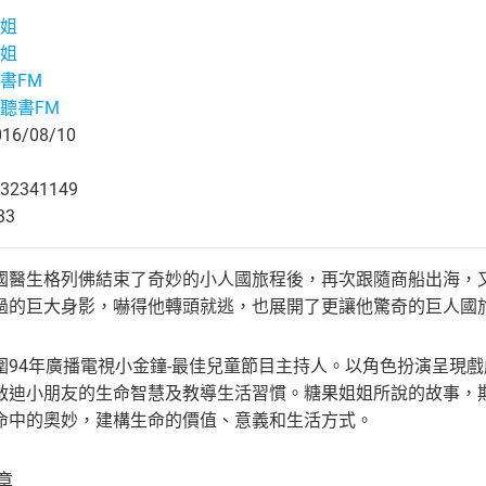
姐
姐
書FM
聽書FM
6/08/10
32341149
33
國醫生格列佛結束了奇妙的小人國旅程後，再次跟隨商船出海，
過的巨大身影，嚇得他轉頭就逃，也展開了更讓他驚奇的巨人國
圍94年廣播電視小金鐘-最佳兒童節目主持人。以角色扮演呈現
啟迪小朋友的生命智慧及教導生活習慣。糖果姐姐所說的故事，
命中的奧妙，建構生命的價值、意義和生活方式。
章