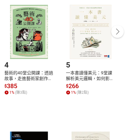
付款
方式
完成
訂單
中點選「瀏覽訂單明細」
>
「申請取消訂單
/
退
Payment
Complete
/退貨。
登入帳號，下載書籍後看書
4
5
6
藝術的40堂公開課：透過
一本書讀懂美元：9堂課
本物
故事，走進藝術家創作現
解析美元邏輯，如何影響
說，
場，看藝術如何誕生、如
全球經濟和每個人的投資
來】
385
266
28
$
$
$
何形塑人類生活【電子
【電子書】
1
%
(賺
3
點)
1
%
(賺
2
點)
1
%
書】