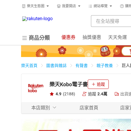
樂天生態圈
我要開店
網站導覽
購
優惠券
抽獎優惠
天天免運
商品分類
巨人
樂天首頁
圖書與雜誌
有聲書
親子教養
樂天Kobo電子書
追蹤
4.9
(2188)
追蹤
2.4萬
出貨
本店類別
店家首頁
店家