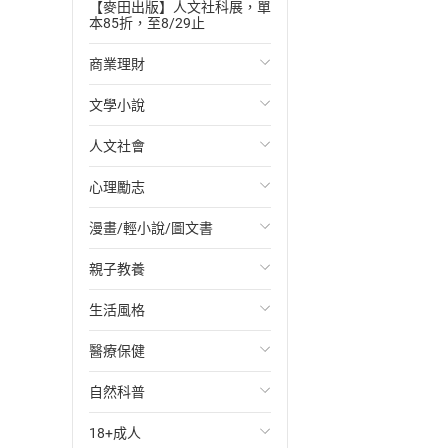
【麥田出版】人文社科展，單
本85折，至8/29止
商業理財
文學小說
投資理財
人文社會
經濟/趨勢
歐美文學
心理勵志
財務/金融
日本文學
國際關係
漫畫/輕小說/圖文書
管理/領導
韓國文學
政治
心靈成長/情緒
親子教養
職場工作術
華文文學
社會科學
人際關係
輕小說
生活風格
成功法
經典文學
台灣/中國歷史
兩性關係
奇幻/科幻
教育現場
醫療保健
行銷/廣告
成長/家庭生活小說
日/韓歷史
心理學
愛情故事
兒童文學/故事
飲食/食譜
自然科普
傳記
懸疑/推理小說
其他歷史/史學
職場/社會寫實
兒童科普/學習
健身/美顏
健康/養生
18+成人
商務/商學
科幻/奇幻小說
法律
懸疑/推理
育兒百科
運動/遊戲
常見疾病
生物科學