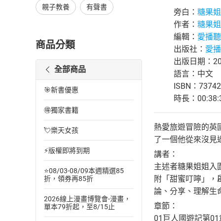
親子教養
有聲書
旁白：
糖果姐
作者：
糖果姐
編輯：
愛播聽
商品分類
出版社：
愛播
出版日期：201
全部商品
語言：中文
ISBN：73742
🎯新書優惠
時長：00:38:
🉐獨家書籍
熱愛旅遊冒險的英
💘樂天女孩
了一個他從來沒見
⚡版權即將到期
講者：
主述者糖果姐姐入
⭐08/03-08/09本週精選85
附「甜蜜叮嚀」，
折，領券再85折
論、分享、理解生
2026線上漫畫博覽會-漫畫，
章節：
單本79折起，至8/15止
01巨人國遊記第01