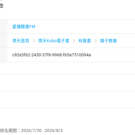
章
愛播聽書FM
樂天首頁
樂天Kobo電子書
有聲書
親子教養
c92e3f62-2430-37f6-9968-f65a7510094a
者保護法
第
19
條第
1
項後段
暨
通訊交易解除權合理例外情事適用
供即為完成之線上服務，經消費者事先同意始提供。」 之商品
排名期間：2026/7/30 - 2026/8/5
訂購本店鋪之商品即代表知悉本店鋪所銷售之商品為電子書，屬