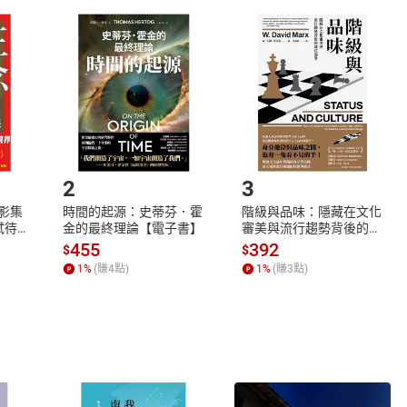
取電子書，不得請求退貨退款。
品
放入
購物車
登入
帳號
欲取消訂單或辦理退貨時，請登入樂天市場，並於「我的訂單」
Shopping cart
Login
將依您的申請進行審核，待審核通過後將為您辦理退款事宜。
市場須以整筆訂單為單位進行取消/退貨，恕無法以單支商品取消
如何開始使用？
.選擇閱讀載具
Step2.
2
3
X影集
時間的起源：史蒂芬．霍
階級與品味：隱藏在文化
蓄弒待
金的最終理論【電子書】
審美與流行趨勢背後的地
位渴望【電子書】
455
392
$
$
1
%
(賺
4
點)
1
%
(賺
3
點)