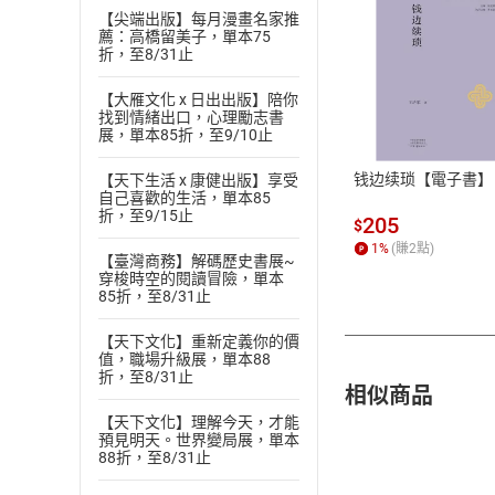
【尖端出版】每月漫畫名家推
薦：高橋留美子，單本75
折，至8/31止
付款方
【大雁文化 x 日出出版】陪你
找到情緒出口，心理勵志書
展，單本85折，至9/10止
ATM轉帳、信用卡
钱边续琐【電子書】
【天下生活 x 康健出版】享受
自己喜歡的生活，單本85
折，至9/15止
205
$
1
%
(賺
2
點)
【臺灣商務】解碼歷史書展~
穿梭時空的閱讀冒險，單本
85折，至8/31止
【天下文化】重新定義你的價
值，職場升級展，單本88
折，至8/31止
相似商品
【天下文化】理解今天，才能
預見明天。世界變局展，單本
88折，至8/31止