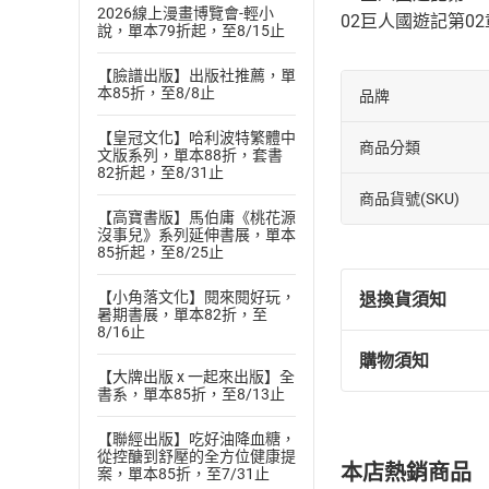
2026線上漫畫博覽會-輕小
02巨人國遊記第02
說，單本79折起，至8/15止
【臉譜出版】出版社推薦，單
本85折，至8/8止
品牌
【皇冠文化】哈利波特繁體中
商品分類
文版系列，單本88折，套書
82折起，至8/31止
商品貨號(SKU)
【高寶書版】馬伯庸《桃花源
沒事兒》系列延伸書展，單本
85折起，至8/25止
【小角落文化】閱來閱好玩，
退換貨須知
暑期書展，單本82折，至
8/16止
購物須知
退換貨規定：
【大牌出版 x 一起來出版】全
書系，單本85折，至8/13止
(
一
)
依
消費
內容或一經提
【聯經出版】吃好油降血糖，
購書須知
定。
從控醣到舒壓的全方位健康提
本店熱銷商品
案，單本85折，至7/31止
(
二
)
消費者