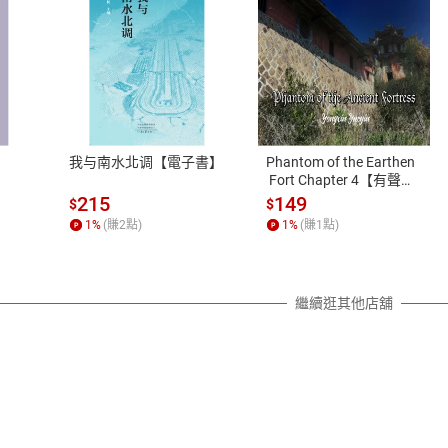
式
退換貨規範
、LINE PAY、AFTEE
本店是否提供消費者保護法七日猶
之權利，遽消費者保護法及通訊交
我与南水北调【電子書】
Phantom of the Earthen
除權合理例外情事適用準則，依商
 Fort Chapter 4【有聲
書】
質各有不同規定。詳細退換貨說明
215
149
$
$
照各商品說明。
1
%
(賺
2
點)
1
%
(賺
1
點)
詳細說明
繼續逛其他店舖