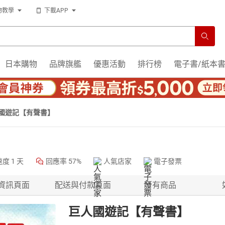
物教學
下載APP
日本購物
品牌旗艦
優惠活動
排行榜
電子書/紙本
國遊記【有聲書】
速度
1 天
回應率
57%
人氣店家
電子發票
資訊頁面
配送與付款頁面
所有商品
巨人國遊記【有聲書】