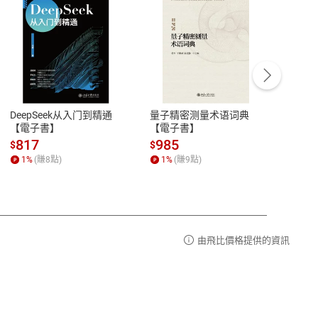
客服資訊
豫期
服務時間：週一到週五 10:00-12:00、
易解
13:00-17:00 (國定假日及例假日休息)
DeepSeek从入门到精通
量子精密测量术语词典
新西
品性
客服電話：0080-1857077
【電子書】
【電子書】
计研
請參
客服信箱：
聯絡店家
817
985
98
$
$
$
1
%
(賺
8
點)
1
%
(賺
9
點)
1
%
由飛比價格提供的資訊