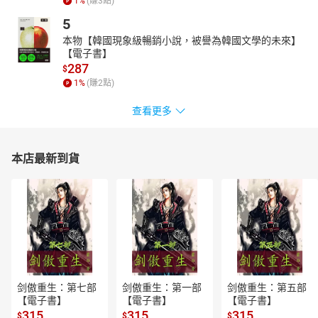
1
%
(賺
3
點)
5
本物【韓國現象級暢銷小說，被譽為韓國文學的未來】
【電子書】
287
$
1
%
(賺
2
點)
查看更多
本店最新到貨
剑傲重生：第七部
剑傲重生：第一部
剑傲重生：第五部
【電子書】
【電子書】
【電子書】
315
315
315
$
$
$