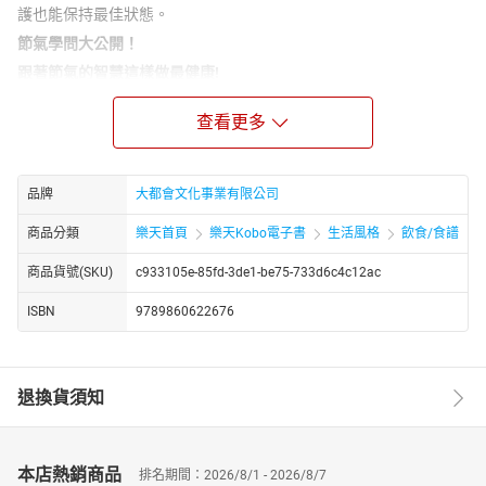
護也能保持最佳狀態。
節氣學問大公開！
跟著節氣的智慧這樣做最健康!
自然界的陰陽五行真的會影響人體的正常代謝功能嗎？
查看更多
春天如果不注意精神調養，就會影響肝臟的疏泄嗎？
溫度？濕度？氣壓？對人體有重要影響？
本書將帶給讀者不同於以往的醫學、飲食、營養等健康觀念。將陰
品牌
大都會文化事業有限公司
陽五行觀念融入科學，從科學角度解說節氣，使節氣不再只是日曆
上的一個注解。透過科學研究人們發現，節氣交替產生的天氣變化
商品分類
樂天首頁
樂天Kobo電子書
生活風格
飲食/食譜
對人的生理有很大的影響，甚至還會影響人體的心理變化。一年中
商品貨號(SKU)
c933105e-85fd-3de1-be75-733d6c4c12ac
的氣候，隨二十四節氣的不同而有所改變，各自有各自的特點，所
以根據節氣的不同而採用不同的養生方法，才能有效地得到健康的
ISBN
9789860622676
身體。
二十四節氣不只是天文觀察上的成就，更是生活經驗的總結，「天
人合一，順應四時」是古人流傳幾千年的智慧結晶。本書便以此為
退換貨須知
基礎，按照二十四節氣羅列容易發生的疾病，搭配中藥學中較有療
效的藥方，以預防勝於治療的觀念，實踐完善的體內循環，提升自
我免疫力，讓你遠離疾病常保健康。
本店熱銷商品
排名期間：2026/8/1 - 2026/8/7