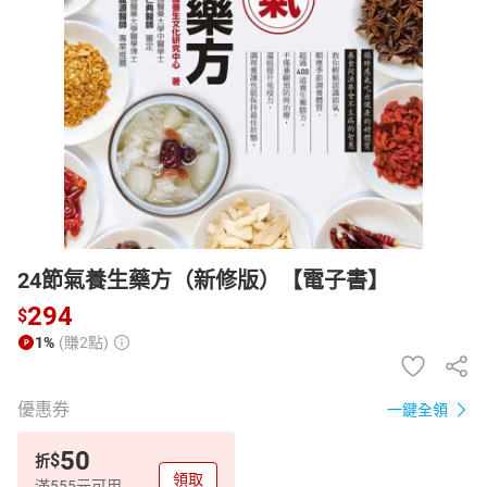
日本購物
電子/紙本書
HOT
24節氣養生藥方（新修版）【電子書】
294
$
1%
(賺2點)
優惠券
一鍵全領
50
$
折
領取
滿555元可用