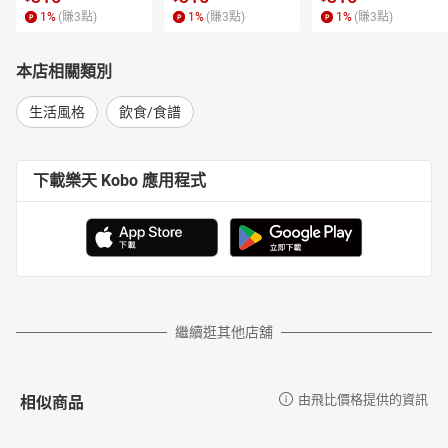
1
%
(賺
3
點)
1
%
(賺
3
點)
1
%
(賺
3
點)
本店相關類別
生活風格
飲食/食譜
下載樂天 Kobo 應用程式
繼續逛其他店舖
相似商品
由飛比價格提供的資訊