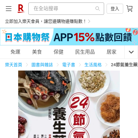
登入
立即加入樂天會員，讓您邊購物邊賺點數！
購物網分類
免運
美食
保健
民生用品
居家
3C
樂天首頁
圖書與雜誌
電子書
生活風格
24節氣養生
天天免運
美食蛋糕
養生保健
民生用品
居家生活
3C家電
運動休閒
親子玩具
女裝
男裝
化妝保養
情趣用品