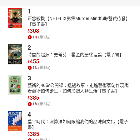
1
正念殺機【NETFLIX影集Murder Mindfully蓄弒待發】
【電子書】
308
$
1
%
(賺
3
點)
2
時間的起源：史蒂芬．霍金的最終理論【電子書】
455
$
1
%
(賺
4
點)
3
藝術的40堂公開課：透過故事，走進藝術家創作現場，
看藝術如何誕生、如何形塑人類生活【電子書】
385
$
1
%
(賺
3
點)
4
扁平時代：演算法如何限縮我們的品味與文化【電子
書】
385
$