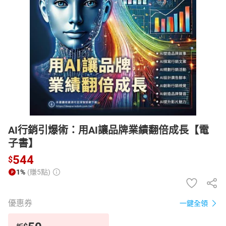
日本購物
電子/紙本書
HOT
AI行銷引爆術：用AI讓品牌業績翻倍成長【電
子書】
544
$
1%
(賺5點)
優惠券
一鍵全領