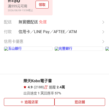
50
$
折
領取
滿555元可用
2026/08/09 15:59
截止
配送
無實體配送
免運
付款
信用卡／LINE Pay／AFTEE／ATM
信用卡優惠
樂天Kobo電子書
4.9
(2188)
追蹤
2.4萬
出貨速度
1 天
回應率
57%
追蹤店家
逛店舖