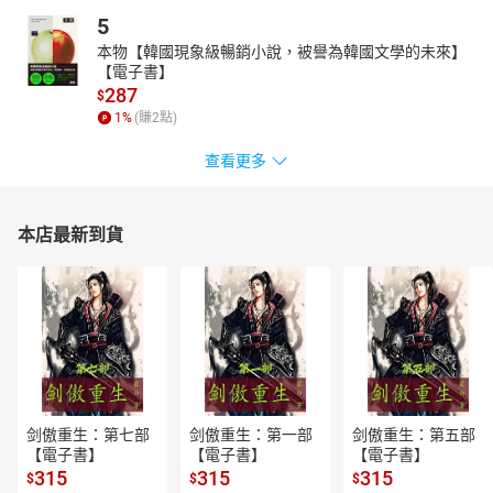
5
本物【韓國現象級暢銷小說，被譽為韓國文學的未來】
【電子書】
287
$
1
%
(賺
2
點)
查看更多
本店最新到貨
剑傲重生：第七部
剑傲重生：第一部
剑傲重生：第五部
【電子書】
【電子書】
【電子書】
315
315
315
$
$
$