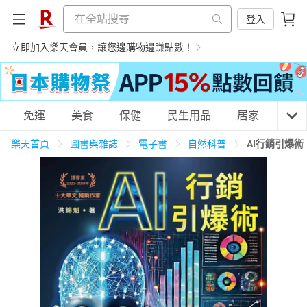
登入
立即加入樂天會員，讓您邊購物邊賺點數！
購物網分類
免運
美食
保健
民生用品
居家
3C
樂天首頁
圖書與雜誌
電子書
自然科普
AI行銷引爆
天天免運
美食蛋糕
養生保健
民生用品
居家生活
3C家電
運動休閒
親子玩具
女裝
男裝
化妝保養
情趣用品