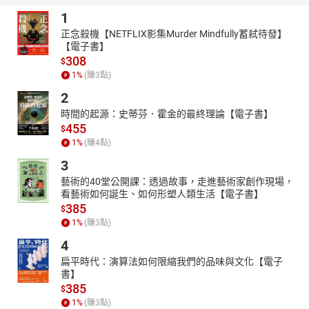
都能從書中獲得實戰技巧與應用靈感。★ 總結：這本書適合想要快
1
速掌握 AI 行銷技術的人，幫助企業與個人品牌在AI時代取得競爭優
正念殺機【NETFLIX影集Murder Mindfully蓄弒待發】
勢！
【電子書】
308
$
1
%
(賺
3
點)
2
時間的起源：史蒂芬．霍金的最終理論【電子書】
455
$
1
%
(賺
4
點)
3
藝術的40堂公開課：透過故事，走進藝術家創作現場，
看藝術如何誕生、如何形塑人類生活【電子書】
385
$
1
%
(賺
3
點)
4
扁平時代：演算法如何限縮我們的品味與文化【電子
書】
385
$
1
%
(賺
3
點)