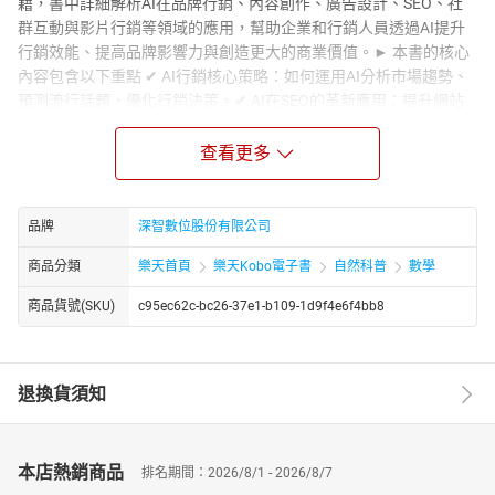
籍，書中詳細解析AI在品牌行銷、內容創作、廣告設計、SEO、社
群互動與影片行銷等領域的應用，幫助企業和行銷人員透過AI提升
行銷效能、提高品牌影響力與創造更大的商業價值。► 本書的核心
內容包含以下重點 ✔ AI行銷核心策略：如何運用AI分析市場趨勢、
預測流行話題，優化行銷決策。✔ AI在SEO的革新應用：提升網站
排名、強化品牌曝光度。✔ AI命名與品牌定位：利用AI產生獨特的
公司名稱、品牌口號、產品標語。✔ AI在內容行銷的應用：撰寫高
查看更多
轉換率的行銷文案、自動生成品牌故事、策劃活動。✔ AI影音行
銷：如何利用Sora生成影片、AI配音與AI廣告腳本撰寫，提升視覺
與聽覺行銷。✔ AI在社群媒體的應用：自動生成互動貼文，增強社
品牌
深智數位股份有限公司
群影響力，創造病毒式行銷。✔ AI在廣告與創意設計：運用AI圖像
商品分類
樂天首頁
樂天Kobo電子書
自然科普
數學
生成技術、AI音樂設計，打造更吸睛的品牌形象。✔ 如何讓AI幫助
品牌贏得客戶信賴，提升顧客忠誠度與購買轉換率。► 為何要讀這
商品貨號(SKU)
c95ec62c-bc26-37e1-b109-1d9f4e6f4bb8
本書1️：AI已成為未來行銷的關鍵技術，不論是企業品牌還是個人創
作者，都需要掌握AI工具來提升行銷能力。2：內容結合理論與實
戰，提供Prompt指南與大量實例，適合初學者到行銷專業人士快速
退換貨須知
上手AI行銷。3️：完整涵蓋AI行銷的所有面向，包括 SEO、品牌命
名、文案撰寫、廣告創作、社群行銷、影音製作，讓讀者可以系統
性地學習AI行銷策略。4️：緊貼市場趨勢，幫助讀者掌握 AI 如何改
變未來行銷模式，提早布局AI企業競爭優勢。5️：適合各類讀者：不
本店熱銷商品
排名期間：2026/8/1 - 2026/8/7
論是行銷人員、企業管理者、創業家，甚至是對AI有興趣的學生，