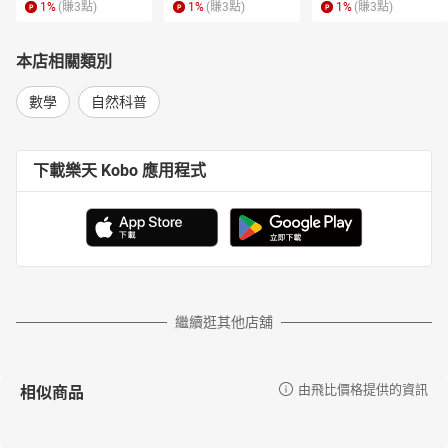
1
%
(賺
3
點)
1
%
(賺
3
點)
1
%
(賺
3
點)
本店相關類別
數學
自然科普
下載樂天 Kobo 應用程式
繼續逛其他店舖
相似商品
由飛比價格提供的資訊