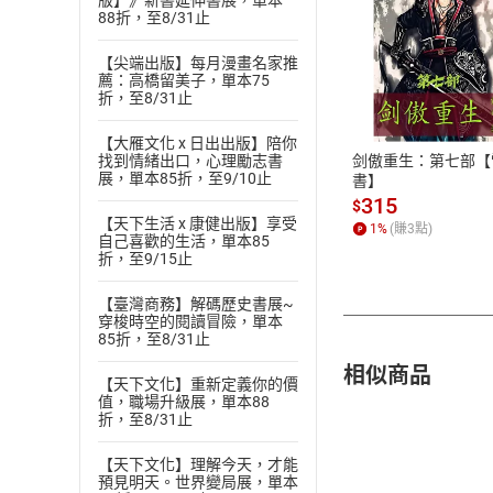
版】》新書延伸書展，單本
88折，至8/31止
【尖端出版】每月漫畫名家推
付款方
薦：高橋留美子，單本75
折，至8/31止
ATM轉帳、信用卡
【大雁文化 x 日出出版】陪你
剑傲重生：第七部【
找到情緒出口，心理勵志書
展，單本85折，至9/10止
書】
315
$
【天下生活 x 康健出版】享受
1
%
(賺
3
點)
自己喜歡的生活，單本85
折，至9/15止
【臺灣商務】解碼歷史書展~
穿梭時空的閱讀冒險，單本
85折，至8/31止
相似商品
【天下文化】重新定義你的價
值，職場升級展，單本88
折，至8/31止
【天下文化】理解今天，才能
預見明天。世界變局展，單本