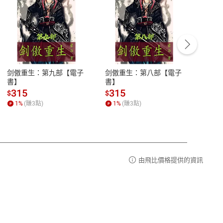
客服資訊
豫期
服務時間：週一到週五 10:00-12:00、
易解
13:00-17:00 (國定假日及例假日休息)
剑傲重生：第九部【電子
剑傲重生：第八部【電子
潜水史
品性
客服電話：0080-1857077
書】
書】
andari
al) Sc
請參
客服信箱：
聯絡店家
315
315
13
$
$
$
r【電
1
%
(賺
3
點)
1
%
(賺
3
點)
1
%
由飛比價格提供的資訊