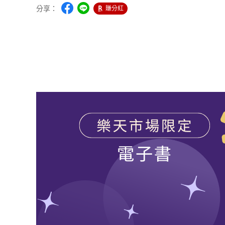
分享：
賺分紅