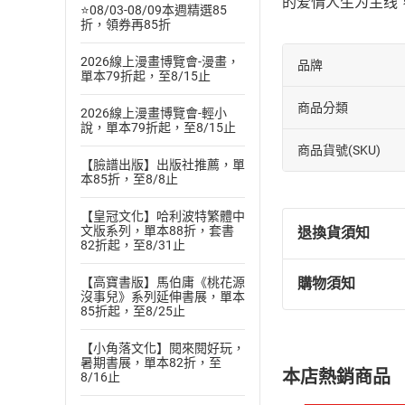
的爱情人生为主线
⭐08/03-08/09本週精選85
折，領券再85折
2026線上漫畫博覽會-漫畫，
品牌
單本79折起，至8/15止
商品分類
2026線上漫畫博覽會-輕小
說，單本79折起，至8/15止
商品貨號(SKU)
【臉譜出版】出版社推薦，單
本85折，至8/8止
【皇冠文化】哈利波特繁體中
文版系列，單本88折，套書
退換貨須知
82折起，至8/31止
【高寶書版】馬伯庸《桃花源
購物須知
退換貨規定：
沒事兒》系列延伸書展，單本
85折起，至8/25止
(
一
)
依
消費
內容或一經提
【小角落文化】閱來閱好玩，
購書須知
定。
暑期書展，單本82折，至
本店熱銷商品
8/16止
(
二
)
消費者
且已下載
/
存