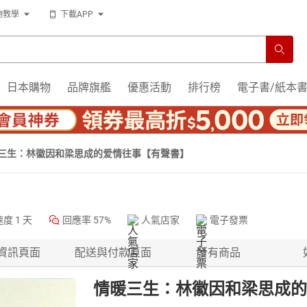
物教學
下載APP
日本購物
品牌旗艦
優惠活動
排行榜
電子書/紙本
三生：林徽因和梁思成的爱情往事【有聲書】
速度
1 天
回應率
57%
人氣店家
電子發票
資訊頁面
配送與付款頁面
所有商品
情暖三生：林徽因和梁思成的