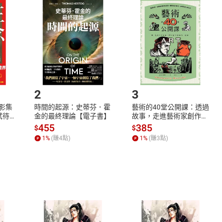
品
放入
購物車
登入
帳號
欲取消訂單或辦理退貨時，請登入樂天市場，並於「我的訂單」
Shopping cart
Login
將依您的申請進行審核，待審核通過後將為您辦理退款事宜。
市場須以整筆訂單為單位進行取消/退貨，恕無法以單支商品取消
如何開始使用？
.選擇閱讀載具
Step2.
2
3
X影集
時間的起源：史蒂芬．霍
藝術的40堂公開課：透過
蓄弒待
金的最終理論【電子書】
故事，走進藝術家創作現
場，看藝術如何誕生、如
455
385
$
$
何形塑人類生活【電子
1
%
(賺
4
點)
1
%
(賺
3
點)
書】