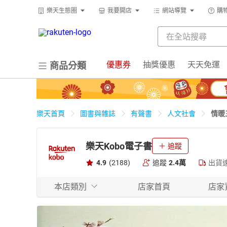
樂天生態圈
我要開店
網站導覽
購
優惠券
抽獎優惠
天天免運
商品分類
情暖
樂天首頁
圖書與雜誌
有聲書
人文社會
樂天Kobo電子書
追蹤
4.9
(2188)
追蹤
2.4萬
出貨
本店類別
店家首頁
店家