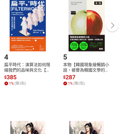
付款
方式
完成
訂單
中點選「瀏覽訂單明細」
>
「申請取消訂單
/
退
Payment
Complete
/退貨。
登入帳號，下載書籍後看書
4
5
6
扁平時代：演算法如何限
本物【韓國現象級暢銷小
蛋白
縮我們的品味與文化【電
說，被譽為韓國文學的未
版）─
子書】
來】【電子書】
秘密
385
287
24
$
$
$
一本
1
%
(賺
3
點)
1
%
(賺
2
點)
1
%