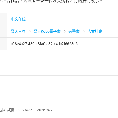
，结合作品，为读者重现一代才女婉转如诗的爱情故事。
中文在线
樂天首頁
樂天Kobo電子書
有聲書
人文社會
c98e4a27-439b-3fa0-a32c-4dc2f6663e2a
者保護法
第
19
條第
1
項後段
暨
通訊交易解除權合理例外情事適用
供即為完成之線上服務，經消費者事先同意始提供。」 之商品
排名期間：2026/8/1 - 2026/8/7
訂購本店鋪之商品即代表知悉本店鋪所銷售之商品為電子書，屬
取電子書，不得請求退貨退款。