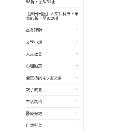
88折，至8/31止
【麥田出版】人文社科展，單
本85折，至8/29止
商業理財
文學小說
投資理財
人文社會
經濟/趨勢
歐美文學
心理勵志
財務/金融
日本文學
國際關係
漫畫/輕小說/圖文書
管理/領導
韓國文學
政治
心靈成長/情緒
親子教養
職場工作術
華文文學
社會科學
人際關係
輕小說
生活風格
成功法
經典文學
台灣/中國歷史
兩性關係
奇幻/科幻
教育現場
醫療保健
行銷/廣告
成長/家庭生活小說
日/韓歷史
心理學
愛情故事
兒童文學/故事
飲食/食譜
自然科普
傳記
懸疑/推理小說
其他歷史/史學
職場/社會寫實
兒童科普/學習
健身/美顏
健康/養生