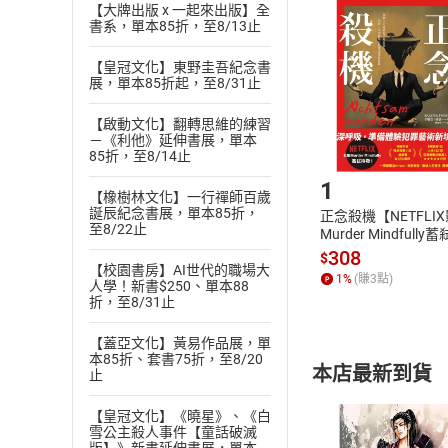
挑選
商
【大牌出版 x 一起來出版】全
書系，單本85折，至8/13止
退貨方式：您
Choose
貨」，本店鋪
【皇冠文化】東野圭吾紀念書
請注意，樂天
展，單本85折起，至8/31止
購書後，
【啟動文化】翻轉思維的練習
－《利他》延伸書展，單本
Step1
85折，至8/14止
1
【橡樹林文化】一行禪師百歲
誕辰紀念書展，單本85折，
正念殺機【NETFLI
至8/22止
Murder Mindfully
發】【電子書】
308
$
【校園書房】AI世代的職場大
1
%
(賺
3
點)
人學！新書$250、單本88
折，至8/31止
【蓋亞文化】黃易作品展，單
本85折、套書75折，至8/20
本店最新到貨
止
【皇冠文化】《曉星》、《白
雪公主殺人事件【童話破滅