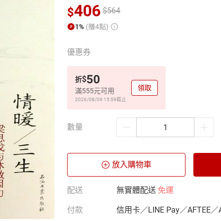
406
$
$
564
1%
(賺4點)
優惠券
50
$
折
領取
滿555元可用
2026/08/09 15:59
截止
數量
放入購物車
配送
無實體配送
免運
付款
信用卡／LINE Pay／AFTEE／