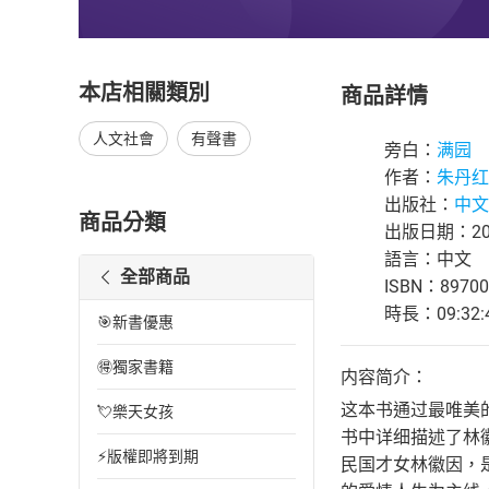
本店相關類別
商品詳情
人文社會
有聲書
旁白：
满园
作者：
朱丹红
出版社：
中文
商品分類
出版日期：202
語言：中文
全部商品
ISBN：89700
時長：09:32:
🎯新書優惠
🉐獨家書籍
内容简介：
这本书通过最唯美
💘樂天女孩
书中详细描述了林
⚡版權即將到期
民国才女林徽因，