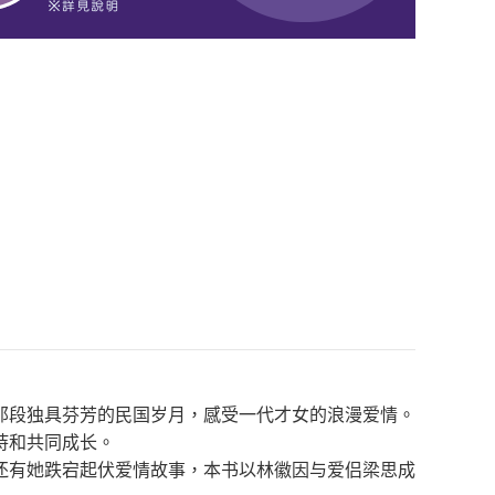
那段独具芬芳的民国岁月，感受一代才女的浪漫爱情。
持和共同成长。
还有她跌宕起伏爱情故事，本书以林徽因与爱侣梁思成