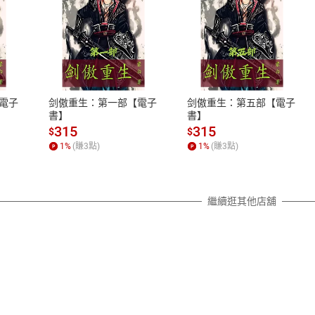
式
退換貨規範
、LINE PAY、AFTEE
本店是否提供消費者保護法七日猶
之權利，遽消費者保護法及通訊交
電子
剑傲重生：第一部【電子
剑傲重生：第五部【電子
除權合理例外情事適用準則，依商
書】
書】
質各有不同規定。詳細退換貨說明
315
315
$
$
照各商品說明。
1
%
(賺
3
點)
1
%
(賺
3
點)
詳細說明
繼續逛其他店舖