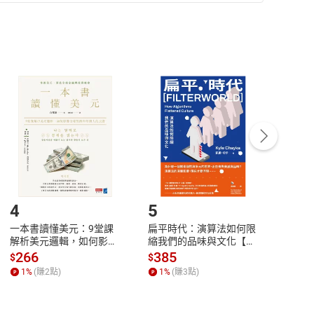
準則
第
2
條第
5
款之規定，「非以有形媒介提供之數位
，不適用消保法第
19
條第
1
項七日內無條件退貨之規
非以有形媒介提供之數位內容，消費者同意若訂購後
付款
方式
完成
訂單
中點選「瀏覽訂單明細」
>
「申請取消訂單
/
退
Payment
Complete
/退貨。
登入帳號，下載書籍後看書
4
5
6
一本書讀懂美元：9堂課
扁平時代：演算法如何限
本物
解析美元邏輯，如何影響
縮我們的品味與文化【電
說，
全球經濟和每個人的投資
子書】
來】
266
385
28
$
$
$
【電子書】
1
%
(賺
2
點)
1
%
(賺
3
點)
1
%