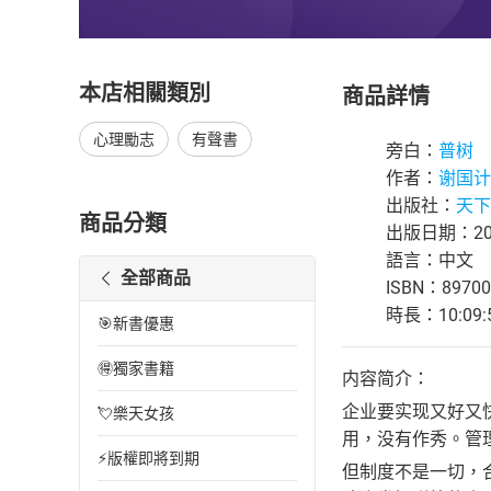
本店相關類別
商品詳情
心理勵志
有聲書
旁白：
普树
作者：
谢国计
出版社：
天下
商品分類
出版日期：202
語言：中文
全部商品
ISBN：89700
時長：10:09:
🎯新書優惠
🉐獨家書籍
内容简介：
企业要实现又好又
💘樂天女孩
用，没有作秀。管
⚡版權即將到期
但制度不是一切，