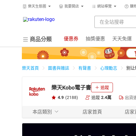
樂天生態圈
我要開店
網站導覽
購
優惠券
抽獎優惠
天天免運
商品分類
别让
樂天首頁
圖書與雜誌
有聲書
心理勵志
樂天Kobo電子書
追蹤
4.9
(2188)
追蹤
2.4萬
出貨
本店類別
店家首頁
店家