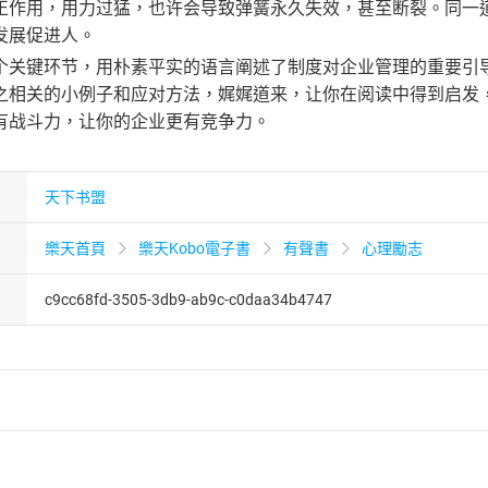
正作用，用力过猛，也许会导致弹簧永久失效，甚至断裂。同一
发展促进人。
个关键环节，用朴素平实的语言阐述了制度对企业管理的重要引
之相关的小例子和应对方法，娓娓道来，让你在阅读中得到启发
有战斗力，让你的企业更有竞争力。
天下书盟
樂天首頁
樂天Kobo電子書
有聲書
心理勵志
c9cc68fd-3505-3db9-ab9c-c0daa34b4747