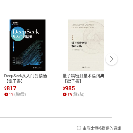
客服資訊
豫期
服務時間：週一到週五 10:00-12:00、
易解
13:00-17:00 (國定假日及例假日休息)
DeepSeek从入门到精通
量子精密测量术语词典
新西
品性
客服電話：0080-1857077
【電子書】
【電子書】
计研
請參
客服信箱：
聯絡店家
817
985
98
$
$
$
1
%
(賺
8
點)
1
%
(賺
9
點)
1
%
由飛比價格提供的資訊