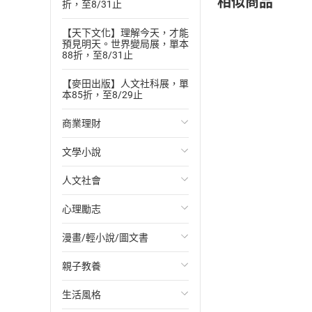
相似商品
折，至8/31止
【天下文化】理解今天，才能
預見明天。世界變局展，單本
88折，至8/31止
【麥田出版】人文社科展，單
本85折，至8/29止
商業理財
文學小說
投資理財
人文社會
經濟/趨勢
歐美文學
心理勵志
財務/金融
日本文學
國際關係
漫畫/輕小說/圖文書
管理/領導
韓國文學
政治
心靈成長/情緒
親子教養
職場工作術
華文文學
社會科學
人際關係
輕小說
生活風格
成功法
經典文學
台灣/中國歷史
兩性關係
奇幻/科幻
教育現場