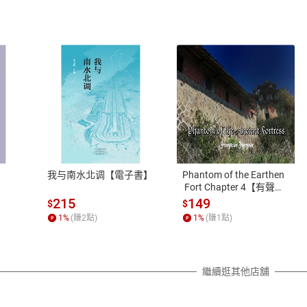
式
退換貨規範
、LINE PAY、AFTEE
本店是否提供消費者保護法七日猶
之權利，遽消費者保護法及通訊交
我与南水北调【電子書】
Phantom of the Earthen
除權合理例外情事適用準則，依商
 Fort Chapter 4【有聲
書】
質各有不同規定。詳細退換貨說明
215
149
$
$
照各商品說明。
1
%
(賺
2
點)
1
%
(賺
1
點)
詳細說明
繼續逛其他店舖