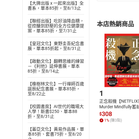
(
一
)
依
消費
【大牌出版 x 一起來出版】全
書系，單本85折，至8/13止
內容或一經提
購書須知
定。
【聯經出版】吃好油降血糖，
本店熱銷商品
(
從控醣到舒壓的全方位健康提
二
)
消費者
案，單本85折，至7/31止
且已下載
/
存
挑選
商
退貨方式：您
【皇冠文化】東野圭吾紀念書
Choose
展，單本85折起，至8/31止
貨」，本店鋪
請注意，樂天
【啟動文化】翻轉思維的練習
購書後，
－《利他》延伸書展，單本
85折，至8/14止
Step1
【橡樹林文化】一行禪師百歲
誕辰紀念書展，單本85折，
1
至8/22止
正念殺機【NETFLI
【校園書房】AI世代的職場大
Murder Mindfully
人學！新書$250、單本88
發】【電子書】
308
$
折，至8/31止
1
%
(賺
3
點)
【蓋亞文化】黃易作品展，單
本85折、套書75折，至8/20