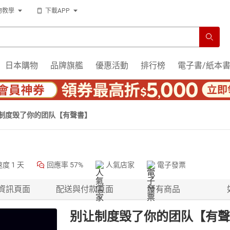
物教學
下載APP
日本購物
品牌旗艦
優惠活動
排行榜
電子書/紙本
制度毁了你的团队【有聲書】
速度
1 天
回應率
57%
人氣店家
電子發票
資訊頁面
配送與付款頁面
所有商品
别让制度毁了你的团队【有聲