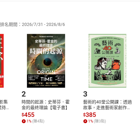
者保護法
第
19
條第
1
項後段
暨
通訊交易解除權合理例外情事適用
供即為完成之線上服務，經消費者事先同意始提供。」 之商品
排名期間：2026/7/31 - 2026/8/6
訂購本店鋪之商品即代表知悉本店鋪所銷售之商品為電子書，屬
取電子書，不得請求退貨退款。
品
放入
購物車
登入
帳號
欲取消訂單或辦理退貨時，請登入樂天市場，並於「我的訂單」
Shopping cart
Login
將依您的申請進行審核，待審核通過後將為您辦理退款事宜。
市場須以整筆訂單為單位進行取消/退貨，恕無法以單支商品取消
如何開始使用？
.選擇閱讀載具
Step2.
2
3
X影集
時間的起源：史蒂芬．霍
藝術的40堂公開課：透過
蓄弒待
金的最終理論【電子書】
故事，走進藝術家創作現
場，看藝術如何誕生、如
455
385
$
$
何形塑人類生活【電子
1
%
(賺
4
點)
1
%
(賺
3
點)
書】