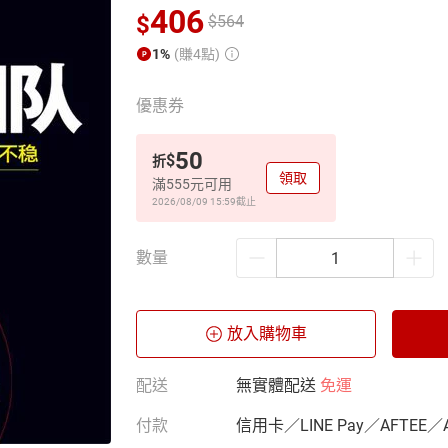
406
$
$
564
1%
(賺4點)
優惠券
50
$
折
領取
滿555元可用
2026/08/09 15:59
截止
數量
放入購物車
配送
無實體配送
免運
付款
信用卡／LINE Pay／AFTEE／