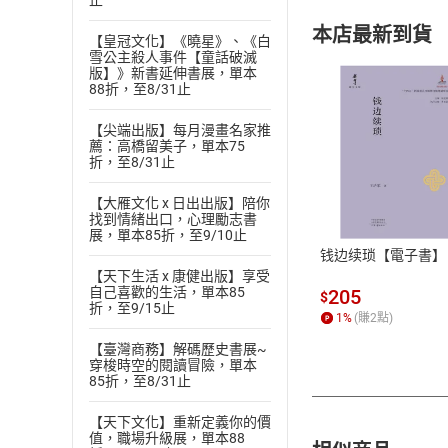
止
本店最新到貨
【皇冠文化】《曉星》、《白
雪公主殺人事件【童話破滅
版】》新書延伸書展，單本
88折，至8/31止
【尖端出版】每月漫畫名家推
薦：高橋留美子，單本75
折，至8/31止
付款方
【大雁文化 x 日出出版】陪你
ATM轉帳、信用卡
找到情緒出口，心理勵志書
展，單本85折，至9/10止
钱边续琐【電子書】
【天下生活 x 康健出版】享受
自己喜歡的生活，單本85
205
$
折，至9/15止
1
%
(賺
2
點)
【臺灣商務】解碼歷史書展~
穿梭時空的閱讀冒險，單本
85折，至8/31止
【天下文化】重新定義你的價
值，職場升級展，單本88