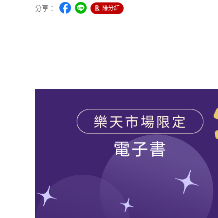
分享：
賺分紅