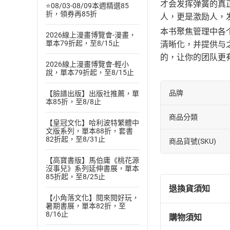
才会发挥弹簧的真
⭐08/03-08/09本週精選85
折，領券再85折
人，更是激励人，
本书聚焦管理中各
2026線上漫畫博覽會-漫畫，
單本79折起，至8/15止
清晰化，并提供与
的，让你的团队更
2026線上漫畫博覽會-輕小
說，單本79折起，至8/15止
品牌
【臉譜出版】出版社推薦，單
本85折，至8/8止
商品分類
【皇冠文化】哈利波特繁體中
文版系列，單本88折，套書
82折起，至8/31止
商品貨號(SKU)
【高寶書版】馬伯庸《桃花源
沒事兒》系列延伸書展，單本
85折起，至8/25止
退換貨須知
【小角落文化】閱來閱好玩，
暑期書展，單本82折，至
8/16止
購物須知
退換貨規定：