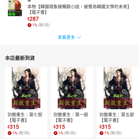
本物【韓國現象級暢銷小說，被譽為韓國文學的未來】
【電子書】
287
$
1
%
(賺
2
點)
查看更多
本店最新到貨
剑傲重生：第七部
剑傲重生：第一部
剑傲重生：第五部
【電子書】
【電子書】
【電子書】
315
315
315
$
$
$
1
%
(賺
3
點)
1
%
(賺
3
點)
1
%
(賺
3
點)