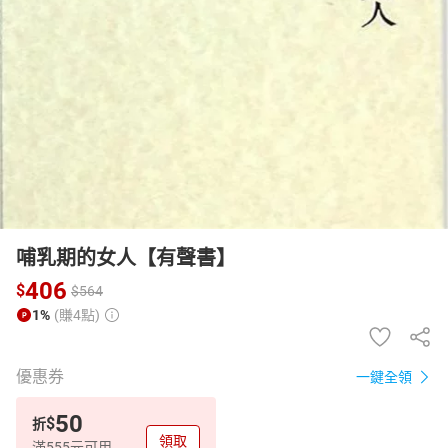
日本購物
電子/紙本書
HOT
哺乳期的女人【有聲書】
406
$
$
564
1%
(賺4點)
優惠券
一鍵全領
50
$
折
領取
滿555元可用