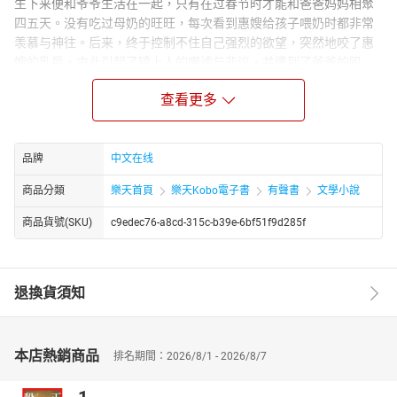
生下来便和爷爷生活在一起，只有在过春节时才能和爸爸妈妈相聚
四五天。没有吃过母奶的旺旺，每次看到惠嫂给孩子喂奶时都非常
羡慕与神往。后来，终于控制不住自己强烈的欲望，突然地咬了惠
嫂的乳房，由此引起了镇上人的嘲谑与非议，并遭到了爷爷的殴
打。应该说，旺旺在物质生活上并不贫困，他吃着各种丰富的营养
查看更多
品，长得结实健壮，可谓是名副其实的“旺旺”。然而，可悲的是在心
灵情感上却极其荒芜与匾乏，几乎没有得到过母爱的呵护与滋润。
春节期间，旺旺刚开始熟悉和喜欢陌生的爸爸妈妈，却又在他睡觉
时扬帆起航，消失得无影无踪。当旺旺赶到河边时，“旺旺的瞳孔里
品牌
中文在线
头只剩下一颗冬天的太阳，一汪冬天的水。”
商品分類
樂天首頁
樂天Kobo電子書
有聲書
文學小說
商品貨號(SKU)
c9edec76-a8cd-315c-b39e-6bf51f9d285f
退換貨須知
本店熱銷商品
排名期間：2026/8/1 - 2026/8/7